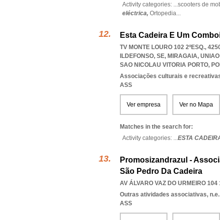
Activity categories: ...
scooters de mo
eléctrica,
Ortopedia
...
Esta Cadeira E Um Comboi
TV MONTE LOURO 102 2ºESQ., 42
ILDEFONSO, SE, MIRAGAIA
,
UNIAO
SAO NICOLAU VITORIA PORTO
,
PO
Associações culturais e recreativa
ASS
Ver empresa
Ver no Mapa
Matches in the search for:
Activity categories: ...
ESTA CADEIR
Promosizandrazul - Assoc
São Pedro Da Cadeira
AV ÁLVARO VAZ DO URMEIRO 104 1
Outras atividades associativas, n.e.
ASS