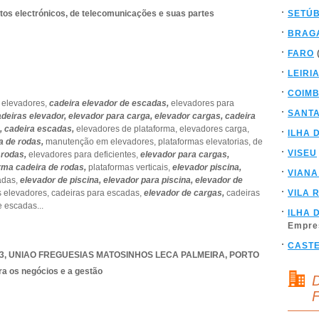
os electrónicos, de telecomunicações e suas partes
SETÚ
BRAG
FARO
LEIRI
COIM
 elevadores,
cadeira elevador de escadas,
elevadores para
SANT
deiras elevador,
elevador para carga,
elevador cargas,
cadeira
,
cadeira escadas,
elevadores de plataforma,
elevadores carga,
ILHA 
a de rodas,
manutenção em elevadores,
plataformas elevatorias,
de
VISEU
 rodas,
elevadores para deficientes,
elevador para cargas,
rma cadeira de rodas,
plataformas verticais,
elevador piscina,
VIANA
adas,
elevador de piscina,
elevador para piscina,
elevador de
s elevadores,
cadeiras para escadas,
elevador de cargas,
cadeiras
VILA 
e escadas
...
ILHA 
Empre
CAST
3
,
UNIAO FREGUESIAS MATOSINHOS LECA PALMEIRA
,
PORTO
ra os negócios e a gestão
D
F