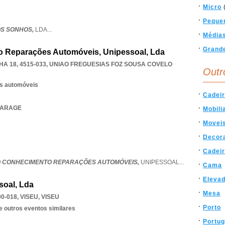
Micro
Peque
S SONHOS,
LDA
...
Média
Grand
 Reparações Automóveis, Unipessoal, Lda
A 18, 4515-033
,
UNIAO FREGUESIAS FOZ SOUSA COVELO
Outr
os automóveis
Cadei
 GARAGE
Mobili
Movei
Decor
Cadei
 CONHECIMENTO REPARAÇÕES AUTOMÓVEIS,
UNIPESSOAL
...
Cama
Eleva
soal, Lda
Mesa
0-018
,
VISEU
,
VISEU
Porto
e outros eventos similares
Portug