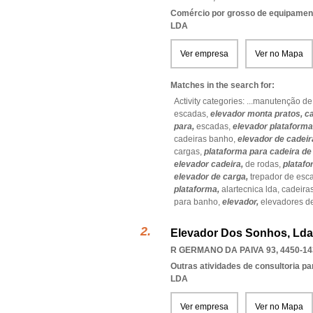
Comércio por grosso de equipament
LDA
Ver empresa
Ver no Mapa
Matches in the search for:
Activity categories: ...
manutenção de
escadas,
elevador monta pratos,
ca
para,
escadas,
elevador plataforma
cadeiras banho,
elevador de cadeir
cargas,
plataforma para cadeira de
elevador cadeira,
de rodas,
platafo
elevador de carga,
trepador de esc
plataforma,
alartecnica lda,
cadeira
para banho,
elevador,
elevadores d
Elevador Dos Sonhos, Lda
R GERMANO DA PAIVA 93, 4450-14
Outras atividades de consultoria pa
LDA
Ver empresa
Ver no Mapa