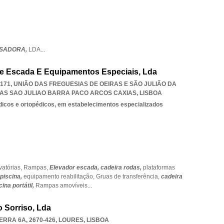
NSADORA,
LDA
...
De Escada E Equipamentos Especiais, Lda
0-171, UNIÃO DAS FREGUESIAS DE OEIRAS E SÃO JULIÃO DA
RAS SAO JULIAO BARRA PACO ARCOS CAXIAS
,
LISBOA
dicos e ortopédicos, em estabelecimentos especializados
vatórias,
Rampas,
Elevador escada,
cadeira rodas,
plataformas
piscina,
equipamento reabilitação,
Gruas de transferência,
cadeira
ina portátil,
Rampas amovíveis
...
o Sorriso, Lda
RRA 6A, 2670-426
,
LOURES
,
LISBOA