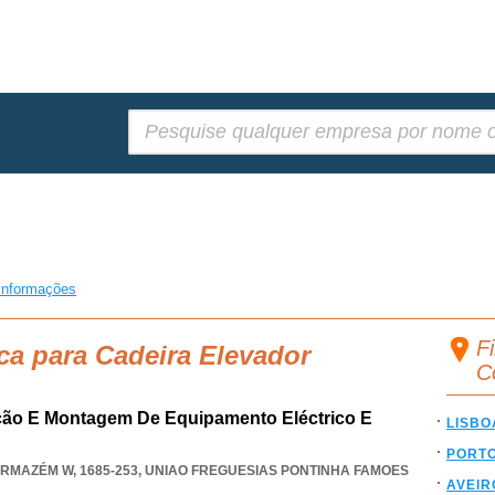
Pesquisar:
informações
F
ca para Cadeira Elevador
C
ação E Montagem De Equipamento Eléctrico E
LISBO
PORT
RMAZÉM W, 1685-253
,
UNIAO FREGUESIAS PONTINHA FAMOES
AVEIR