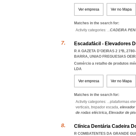
Ver empresa
Ver no Mapa
Matches in the search for:
Activity categories: ...
CADEIRA PE
Escadafácil - Elevadores 
R A GAZETA D'OEIRAS 2 1ºB, 278
BARRA
,
UNIAO FREGUESIAS OEI
Comércio a retalho de produtos mé
LDA
Ver empresa
Ver no Mapa
Matches in the search for:
Activity categories: ...
plataformas ele
verticais,
trepador escada,
elevador 
de rodas eléctrica,
Elevador de pisc
Clínica Dentária Cadeira D
R COMBATENTES DA GRANDE GUE