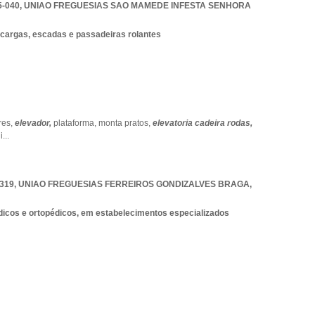
5-040
,
UNIAO FREGUESIAS SAO MAMEDE INFESTA SENHORA
cargas, escadas e passadeiras rolantes
res,
elevador,
plataforma,
monta pratos,
elevatoria cadeira rodas,
i
...
-319
,
UNIAO FREGUESIAS FERREIROS GONDIZALVES BRAGA
,
dicos e ortopédicos, em estabelecimentos especializados