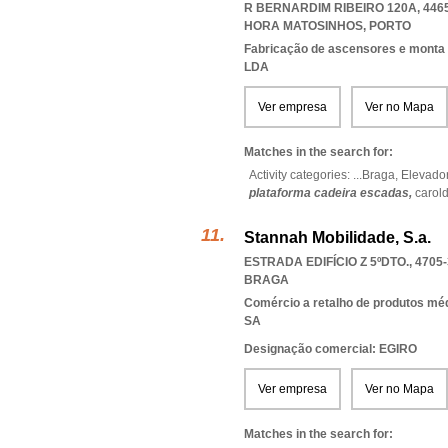
R BERNARDIM RIBEIRO 120A, 446
HORA MATOSINHOS
,
PORTO
Fabricação de ascensores e monta 
LDA
Ver empresa
Ver no Mapa
Matches in the search for:
Activity categories: ...
Braga,
Elevado
plataforma cadeira escadas,
carold
Stannah Mobilidade, S.a.
ESTRADA EDIFÍCIO Z 5ºDTO., 4705
BRAGA
Comércio a retalho de produtos mé
SA
Designação comercial: EGIRO
Ver empresa
Ver no Mapa
Matches in the search for: