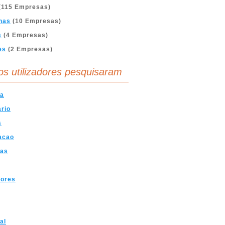
(115 Empresas)
nas
(10 Empresas)
s
(4 Empresas)
es
(2 Empresas)
os utilizadores pesquisaram
ra
ario
s
acao
ras
dores
al