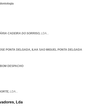
dontologia
TÁRIA CADEIRA DO SORRISO,
LDA
...
OSE PONTA DELGADA
,
ILHA SAO MIGUEL PONTA DELGADA
DO BOM DESPACHO
NORTE,
LDA
...
vadores, Lda