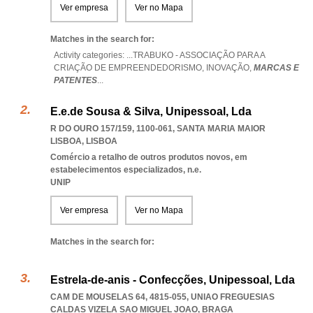
Ver empresa
Ver no Mapa
Matches in the search for:
Activity categories: ...
TRABUKO - ASSOCIAÇÃO PARA A
CRIAÇÃO DE EMPREENDEDORISMO,
INOVAÇÃO,
MARCAS E
PATENTES
...
E.e.de Sousa & Silva, Unipessoal, Lda
R DO OURO 157/159, 1100-061
,
SANTA MARIA MAIOR
LISBOA
,
LISBOA
Comércio a retalho de outros produtos novos, em
estabelecimentos especializados, n.e.
UNIP
Ver empresa
Ver no Mapa
Matches in the search for:
Estrela-de-anis - Confecções, Unipessoal, Lda
CAM DE MOUSELAS 64, 4815-055
,
UNIAO FREGUESIAS
CALDAS VIZELA SAO MIGUEL JOAO
,
BRAGA