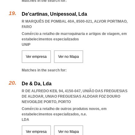
Matches in the search for:
De'cartinas, Unipessoal, Lda
R MARQUÊS DE POMBAL 40A, 8500-021
,
ALVOR PORTIMAO
,
FARO
Comércio a retalho de marroquinaria e artigos de viagem, em
estabelecimentos especializados
UNIP
Ver empresa
Ver no Mapa
Matches in the search for:
De & Da, Lda
R DE ALFREDO KEIL 94, 4150-047, UNIÃO DAS FREGUESIAS
DE ALDOAR
,
UNIAO FREGUESIAS ALDOAR FOZ DOURO
NEVOGILDE PORTO
,
PORTO
Comércio a retalho de outros produtos novos, em
estabelecimentos especializados, n.e.
LDA
Ver empresa
Ver no Mapa