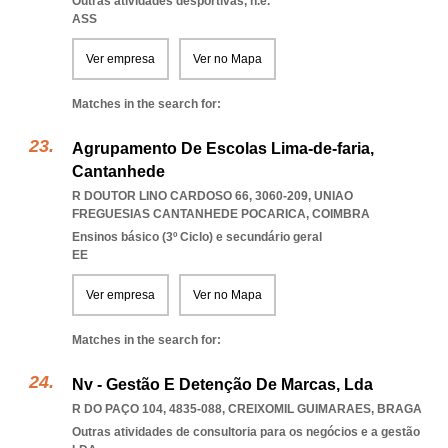
Outras atividades desportivas, n.e.
ASS
Ver empresa
Ver no Mapa
Matches in the search for:
Agrupamento De Escolas Lima-de-faria,
Cantanhede
R DOUTOR LINO CARDOSO 66, 3060-209
,
UNIAO
FREGUESIAS CANTANHEDE POCARICA
,
COIMBRA
Ensinos básico (3º Ciclo) e secundário geral
EE
Ver empresa
Ver no Mapa
Matches in the search for:
Nv - Gestão E Detenção De Marcas, Lda
R DO PAÇO 104, 4835-088
,
CREIXOMIL GUIMARAES
,
BRAGA
Outras atividades de consultoria para os negócios e a gestão