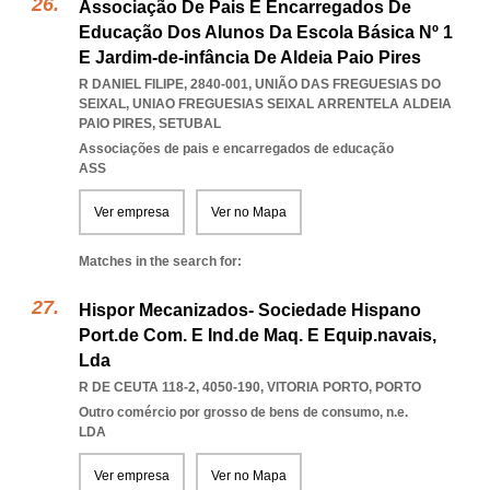
Associação De Pais E Encarregados De
Educação Dos Alunos Da Escola Básica Nº 1
E Jardim-de-infância De Aldeia Paio Pires
R DANIEL FILIPE, 2840-001, UNIÃO DAS FREGUESIAS DO
SEIXAL
,
UNIAO FREGUESIAS SEIXAL ARRENTELA ALDEIA
PAIO PIRES
,
SETUBAL
Associações de pais e encarregados de educação
ASS
Ver empresa
Ver no Mapa
Matches in the search for:
Hispor Mecanizados- Sociedade Hispano
Port.de Com. E Ind.de Maq. E Equip.navais,
Lda
R DE CEUTA 118-2, 4050-190
,
VITORIA PORTO
,
PORTO
Outro comércio por grosso de bens de consumo, n.e.
LDA
Ver empresa
Ver no Mapa