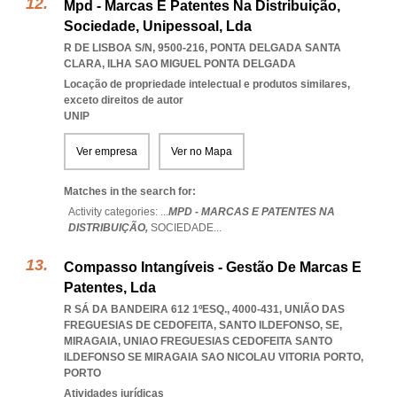
Mpd - Marcas E Patentes Na Distribuição,
Sociedade, Unipessoal, Lda
R DE LISBOA S/N, 9500-216
,
PONTA DELGADA SANTA
CLARA
,
ILHA SAO MIGUEL PONTA DELGADA
Locação de propriedade intelectual e produtos similares,
exceto direitos de autor
UNIP
Ver empresa
Ver no Mapa
Matches in the search for:
Activity categories: ...
MPD - MARCAS E PATENTES NA
DISTRIBUIÇÃO,
SOCIEDADE
...
Compasso Intangíveis - Gestão De Marcas E
Patentes, Lda
R SÁ DA BANDEIRA 612 1ºESQ., 4000-431, UNIÃO DAS
FREGUESIAS DE CEDOFEITA, SANTO ILDEFONSO, SE,
MIRAGAIA
,
UNIAO FREGUESIAS CEDOFEITA SANTO
ILDEFONSO SE MIRAGAIA SAO NICOLAU VITORIA PORTO
,
PORTO
Atividades jurídicas