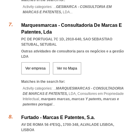
Matches in the search for:
Activity categories: ...
GESMARCA - CONSULTORIA EM
MARCAS E PATENTES,
LDA
...
Marquesmarcas - Consultadoria De Marcas E
Patentes, Lda
PC DE PORTUGAL 7C 1D, 2910-640
,
SAO SEBASTIAO
SETUBAL
,
SETUBAL
Outras atividades de consultoria para os negócios e a gestão
LDA
Ver empresa
Ver no Mapa
Matches in the search for:
Activity categories: ...
MARQUESMARCAS - CONSULTADORIA
DE MARCAS E PATENTES,
LDA,
Consultores em Propriedade
Intelectual,
marques marcas,
marcas Y patents,
marcas e
patentes portugal
...
Furtado - Marcas E Patentes, S.a.
AV DE ROMA 56 4ºESQ., 1700-348
,
ALVALADE LISBOA
,
LISBOA