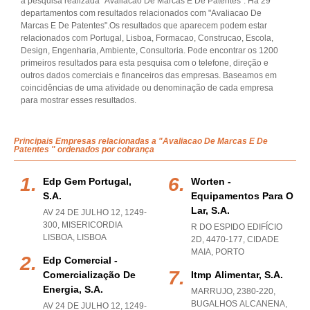
a pesquisa realizada "Avaliacao De Marcas E De Patentes". Há 29
departamentos com resultados relacionados com "Avaliacao De
Marcas E De Patentes".Os resultados que aparecem podem estar
relacionados com Portugal, Lisboa, Formacao, Construcao, Escola,
Design, Engenharia, Ambiente, Consultoria. Pode encontrar os 1200
primeiros resultados para esta pesquisa com o telefone, direção e
outros dados comerciais e financeiros das empresas. Baseamos em
coincidências de uma atividade ou denominação de cada empresa
para mostrar esses resultados.
Principais Empresas relacionadas a "Avaliacao De Marcas E De
Patentes " ordenados por cobrança
Edp Gem Portugal,
Worten -
S.a.
Equipamentos Para O
Lar, S.a.
AV 24 DE JULHO 12, 1249-
300
,
MISERICORDIA
R DO ESPIDO EDIFÍCIO
LISBOA
,
LISBOA
2D, 4470-177
,
CIDADE
MAIA
,
PORTO
Edp Comercial -
Comercialização De
Itmp Alimentar, S.a.
Energia, S.a.
MARRUJO, 2380-220
,
BUGALHOS ALCANENA
,
AV 24 DE JULHO 12, 1249-