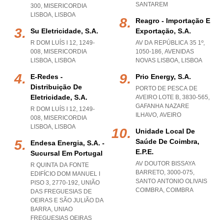
SANTAREM
300
,
MISERICORDIA
LISBOA
,
LISBOA
Reagro - Importação E
Su Eletricidade, S.a.
Exportação, S.a.
R DOM LUÍS I 12, 1249-
AV DA REPÚBLICA 35 1º,
008
,
MISERICORDIA
1050-186
,
AVENIDAS
LISBOA
,
LISBOA
NOVAS LISBOA
,
LISBOA
E-Redes -
Prio Energy, S.a.
Distribuição De
PORTO DE PESCA DE
Eletricidade, S.a.
AVEIRO LOTE B, 3830-565
,
GAFANHA NAZARE
R DOM LUÍS I 12, 1249-
ILHAVO
,
AVEIRO
008
,
MISERICORDIA
LISBOA
,
LISBOA
Unidade Local De
Saúde De Coimbra,
Endesa Energia, S.a. -
E.p.e.
Sucursal Em Portugal
AV DOUTOR BISSAYA
R QUINTA DA FONTE
BARRETO, 3000-075
,
EDIFÍCIO DOM MANUEL I
SANTO ANTONIO OLIVAIS
PISO 3, 2770-192, UNIÃO
COIMBRA
,
COIMBRA
DAS FREGUESIAS DE
OEIRAS E SÃO JULIÃO DA
BARRA
,
UNIAO
FREGUESIAS OEIRAS