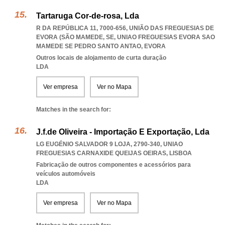
Tartaruga Cor-de-rosa, Lda
R DA REPÚBLICA 11, 7000-656, UNIÃO DAS FREGUESIAS DE
EVORA (SÃO MAMEDE, SE
,
UNIAO FREGUESIAS EVORA SAO
MAMEDE SE PEDRO SANTO ANTAO
,
EVORA
Outros locais de alojamento de curta duração
LDA
Ver empresa
Ver no Mapa
Matches in the search for:
J.f.de Oliveira - Importação E Exportação, Lda
LG EUGÉNIO SALVADOR 9 LOJA, 2790-340
,
UNIAO
FREGUESIAS CARNAXIDE QUEIJAS OEIRAS
,
LISBOA
Fabricação de outros componentes e acessórios para
veículos automóveis
LDA
Ver empresa
Ver no Mapa