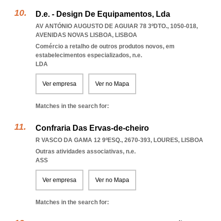
D.e. - Design De Equipamentos, Lda
AV ANTÓNIO AUGUSTO DE AGUIAR 78 3ºDTO., 1050-018
,
AVENIDAS NOVAS LISBOA
,
LISBOA
Comércio a retalho de outros produtos novos, em
estabelecimentos especializados, n.e.
LDA
Ver empresa
Ver no Mapa
Matches in the search for:
Confraria Das Ervas-de-cheiro
R VASCO DA GAMA 12 9ºESQ., 2670-393
,
LOURES
,
LISBOA
Outras atividades associativas, n.e.
ASS
Ver empresa
Ver no Mapa
Matches in the search for: