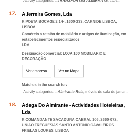
Activity categories: ...
TRANSPORTES ALMIRANTE,
LDA
...
A.ferreira Gomes, Lda
R POETA BOCAGE 2 1ºH, 1600-233
,
CARNIDE LISBOA
,
LISBOA
Comércio a retalho de mobiliário e artigos de iluminação, em
estabelecimentos especializados
LDA
Designação comercial: LOJA 100 MOBILIARIO E
DECORAÇÃO
Ver empresa
Ver no Mapa
Matches in the search for:
Activity categories: ...
Almirante Reis,
móveis de sala de jantar
...
Adega Do Almirante - Actividades Hoteleiras,
Lda
R COMANDANTE SACADURA CABRAL 106, 2660-072
,
UNIAO FREGUESIAS SANTO ANTONIO CAVALEIROS
FRIELAS LOURES
,
LISBOA