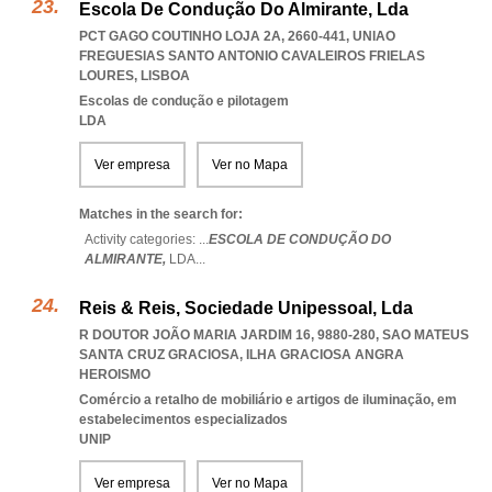
Escola De Condução Do Almirante, Lda
PCT GAGO COUTINHO LOJA 2A, 2660-441
,
UNIAO
FREGUESIAS SANTO ANTONIO CAVALEIROS FRIELAS
LOURES
,
LISBOA
Escolas de condução e pilotagem
LDA
Ver empresa
Ver no Mapa
Matches in the search for:
Activity categories: ...
ESCOLA DE CONDUÇÃO DO
ALMIRANTE,
LDA
...
Reis & Reis, Sociedade Unipessoal, Lda
R DOUTOR JOÃO MARIA JARDIM 16, 9880-280
,
SAO MATEUS
SANTA CRUZ GRACIOSA
,
ILHA GRACIOSA ANGRA
HEROISMO
Comércio a retalho de mobiliário e artigos de iluminação, em
estabelecimentos especializados
UNIP
Ver empresa
Ver no Mapa