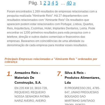
Pág.
1
2
3
4
5
...
40
»
Foram encontrados 1.269 resultados de empresas relacionadas com a
pesquisa realizada "Almirante Reis". Há 27 departamentos com
resultados relacionados com "Almirante Reis".Os resultados que
aparecem podem estar relacionados com Portugal, Lisboa, Quartos,
Reis, Arquitectura, Cozinhas, Hotel, Implantes Dentarios, Leiria. Pode
encontrar os 1200 primeiros resultados para esta pesquisa com o
telefone, direção e outros dados comerciais e financeiros das
empresas. Baseamos em coincidências de uma atividade ou
denominação de cada empresa para mostrar esses resultados.
Principais Empresas relacionadas a "Almirante Reis " ordenados por
cobrança
Armazéns Reis -
Silva & Reis -
Materiais De
Produtos Alimentares,
Construção, S.a.
Lda
EN 235 KM 10, 3810-728,
R PROGRESSO 291, 4785-
REQUEIXO
,
REQUEIXO
647
,
UNIAO FREGUESIAS
NOSSA SENHORA FATIMA
BOUGADO SAO
NARIZ AVEIRO
,
AVEIRO
MARTINHO SANTIAGO