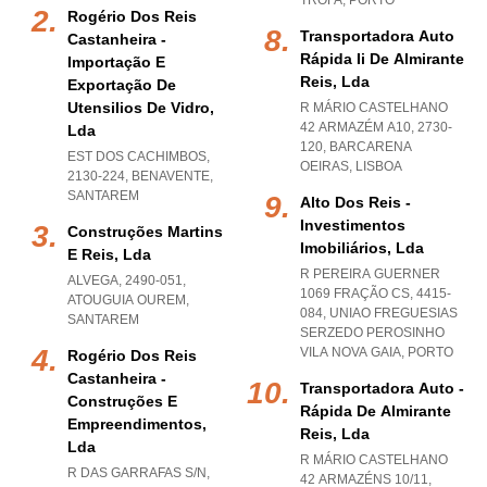
TROFA
,
PORTO
Rogério Dos Reis
Transportadora Auto
Castanheira -
Rápida Ii De Almirante
Importação E
Reis, Lda
Exportação De
Utensilios De Vidro,
R MÁRIO CASTELHANO
42 ARMAZÉM A10, 2730-
Lda
120
,
BARCARENA
EST DOS CACHIMBOS,
OEIRAS
,
LISBOA
2130-224
,
BENAVENTE
,
SANTAREM
Alto Dos Reis -
Investimentos
Construções Martins
Imobiliários, Lda
E Reis, Lda
R PEREIRA GUERNER
ALVEGA, 2490-051
,
1069 FRAÇÃO CS, 4415-
ATOUGUIA OUREM
,
084
,
UNIAO FREGUESIAS
SANTAREM
SERZEDO PEROSINHO
VILA NOVA GAIA
,
PORTO
Rogério Dos Reis
Castanheira -
Transportadora Auto -
Construções E
Rápida De Almirante
Empreendimentos,
Reis, Lda
Lda
R MÁRIO CASTELHANO
R DAS GARRAFAS S/N,
42 ARMAZÉNS 10/11,