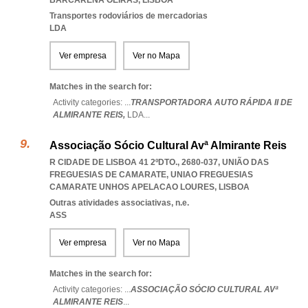
BARCARENA OEIRAS
,
LISBOA
Transportes rodoviários de mercadorias
LDA
Ver empresa
Ver no Mapa
Matches in the search for:
Activity categories: ...
TRANSPORTADORA AUTO RÁPIDA II DE
ALMIRANTE REIS,
LDA
...
Associação Sócio Cultural Avª Almirante Reis
R CIDADE DE LISBOA 41 2ºDTO., 2680-037, UNIÃO DAS
FREGUESIAS DE CAMARATE
,
UNIAO FREGUESIAS
CAMARATE UNHOS APELACAO LOURES
,
LISBOA
Outras atividades associativas, n.e.
ASS
Ver empresa
Ver no Mapa
Matches in the search for:
Activity categories: ...
ASSOCIAÇÃO SÓCIO CULTURAL AVª
ALMIRANTE REIS
...