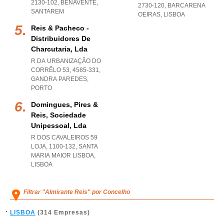
2130-102
,
BENAVENTE
,
2730-120
,
BARCARENA
SANTAREM
OEIRAS
,
LISBOA
Reis & Pacheco -
Distribuidores De
Charcutaria, Lda
R DA URBANIZAÇÃO DO
CORRÊLO 53, 4585-331
,
GANDRA PAREDES
,
PORTO
Domingues, Pires &
Reis, Sociedade
Unipessoal, Lda
R DOS CAVALEIROS 59
LOJA, 1100-132
,
SANTA
MARIA MAIOR LISBOA
,
LISBOA
Filtrar "Almirante Reis" por Concelho
LISBOA
(314 Empresas)