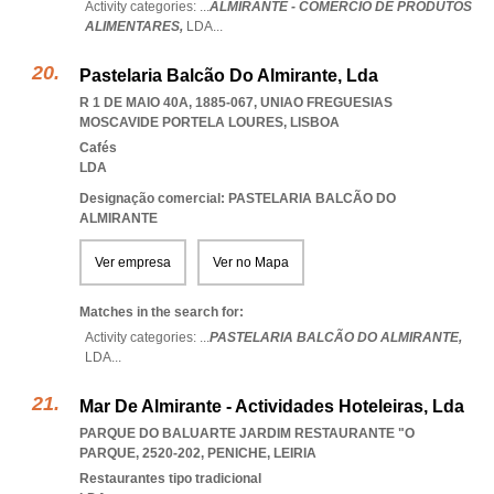
Activity categories: ...
ALMIRANTE - COMÉRCIO DE PRODUTOS
ALIMENTARES,
LDA
...
Pastelaria Balcão Do Almirante, Lda
R 1 DE MAIO 40A, 1885-067
,
UNIAO FREGUESIAS
MOSCAVIDE PORTELA LOURES
,
LISBOA
Cafés
LDA
Designação comercial: PASTELARIA BALCÃO DO
ALMIRANTE
Ver empresa
Ver no Mapa
Matches in the search for:
Activity categories: ...
PASTELARIA BALCÃO DO ALMIRANTE,
LDA
...
Mar De Almirante - Actividades Hoteleiras, Lda
PARQUE DO BALUARTE JARDIM RESTAURANTE "O
PARQUE, 2520-202
,
PENICHE
,
LEIRIA
Restaurantes tipo tradicional