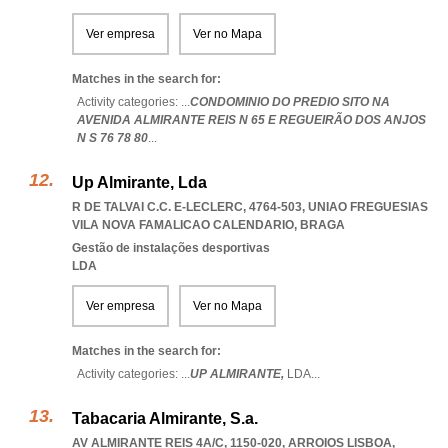
Ver empresa
Ver no Mapa
Matches in the search for:
Activity categories: ...
CONDOMINIO DO PREDIO SITO NA
AVENIDA ALMIRANTE REIS N 65 E REGUEIRÃO DOS ANJOS
N S 76 78 80
...
Up Almirante, Lda
R DE TALVAI C.C. E-LECLERC, 4764-503
,
UNIAO FREGUESIAS
VILA NOVA FAMALICAO CALENDARIO
,
BRAGA
Gestão de instalações desportivas
LDA
Ver empresa
Ver no Mapa
Matches in the search for:
Activity categories: ...
UP ALMIRANTE,
LDA
...
Tabacaria Almirante, S.a.
AV ALMIRANTE REIS 4A/C, 1150-020
,
ARROIOS LISBOA
,