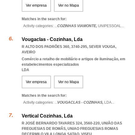
Ver empresa
Ver no Mapa
Matches in the search for:
Activity categories: ...
COZINHAS VIAMONTE,
UNIPESSOAL
...
Vougaclas - Cozinhas, Lda
R ALTO DOS PADRÕES 360, 3740-295
,
SEVER VOUGA
,
AVEIRO
Comércio a retalho de mobiliário e artigos de iluminação, em
estabelecimentos especializados
LDA
Ver empresa
Ver no Mapa
Matches in the search for:
Activity categories: ...
VOUGACLAS - COZINHAS,
LDA
...
Vertical Cozinhas, Lda
R JOSÉ BERNARDO TAVARES 324, 3560-220, UNIÃO DAS
FREGUESIAS DE ROMÃS
,
UNIAO FREGUESIAS ROMAS
DECERMILO VILA LONGA SATAO
,
VISEU