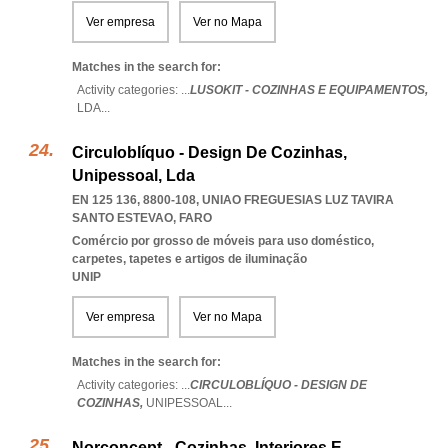
Ver empresa
Ver no Mapa
Matches in the search for:
Activity categories: ...
LUSOKIT - COZINHAS E EQUIPAMENTOS,
LDA
...
Circuloblíquo - Design De Cozinhas,
Unipessoal, Lda
EN 125 136, 8800-108
,
UNIAO FREGUESIAS LUZ TAVIRA
SANTO ESTEVAO
,
FARO
Comércio por grosso de móveis para uso doméstico,
carpetes, tapetes e artigos de iluminação
UNIP
Ver empresa
Ver no Mapa
Matches in the search for:
Activity categories: ...
CIRCULOBLÍQUO - DESIGN DE
COZINHAS,
UNIPESSOAL
...
Norconcept - Cozinhas, Interiores E