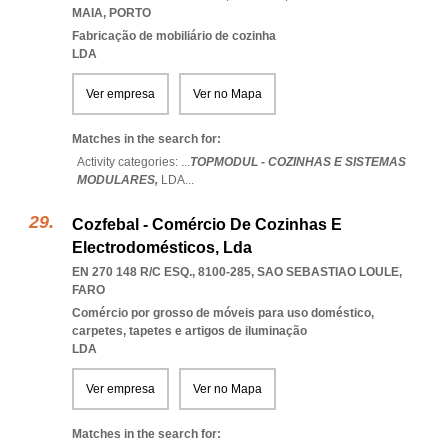
MAIA
,
PORTO
Fabricação de mobiliário de cozinha
LDA
Ver empresa
Ver no Mapa
Matches in the search for:
Activity categories: ...
TOPMODUL - COZINHAS E SISTEMAS
MODULARES,
LDA
...
Cozfebal - Comércio De Cozinhas E
Electrodomésticos, Lda
EN 270 148 R/C ESQ., 8100-285
,
SAO SEBASTIAO LOULE
,
FARO
Comércio por grosso de móveis para uso doméstico,
carpetes, tapetes e artigos de iluminação
LDA
Ver empresa
Ver no Mapa
Matches in the search for: