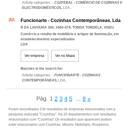
Activity categories: ...
COZFEBAL - COMÉRCIO DE COZINHAS E
ELECTRODOMÉSTICOS,
LDA
...
Funcionarte - Cozinhas Contemporâneas, Lda
R DA LAVOURA 300, 3460-479
,
TONDA TONDELA
,
VISEU
Comércio a retalho de mobiliário e artigos de iluminação, em
estabelecimentos especializados
LDA
Ver empresa
Ver no Mapa
Matches in the search for:
Activity categories: ...
FUNCIONARTE - COZINHAS
CONTEMPORÂNEAS,
LDA
...
Pág.
1
2
3
4
5
...
8
»
Foram encontrados 234 resultados de empresas relacionadas com a
pesquisa realizada "Cozinhas". Há 20 departamentos com resultados
relacionados com "Cozinhas".Os resultados que aparecem podem
estar relacionados com Cozinhas, Moveis, Mobiliario, Roupeiros,