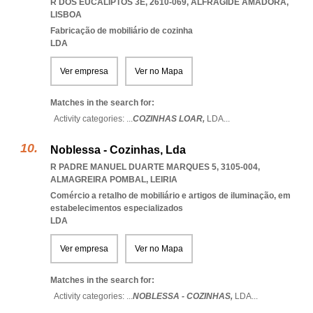
R DOS EUCALIPTOS 3E, 2610-069
,
ALFRAGIDE AMADORA
,
LISBOA
Fabricação de mobiliário de cozinha
LDA
Ver empresa
Ver no Mapa
Matches in the search for:
Activity categories: ...
COZINHAS LOAR,
LDA
...
Noblessa - Cozinhas, Lda
R PADRE MANUEL DUARTE MARQUES 5, 3105-004
,
ALMAGREIRA POMBAL
,
LEIRIA
Comércio a retalho de mobiliário e artigos de iluminação, em
estabelecimentos especializados
LDA
Ver empresa
Ver no Mapa
Matches in the search for:
Activity categories: ...
NOBLESSA - COZINHAS,
LDA
...