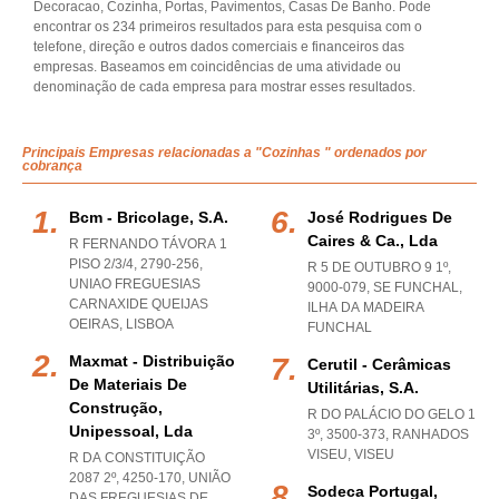
Decoracao, Cozinha, Portas, Pavimentos, Casas De Banho. Pode
encontrar os 234 primeiros resultados para esta pesquisa com o
telefone, direção e outros dados comerciais e financeiros das
empresas. Baseamos em coincidências de uma atividade ou
denominação de cada empresa para mostrar esses resultados.
Principais Empresas relacionadas a "Cozinhas " ordenados por
cobrança
Bcm - Bricolage, S.a.
José Rodrigues De
Caires & Ca., Lda
R FERNANDO TÁVORA 1
PISO 2/3/4, 2790-256
,
R 5 DE OUTUBRO 9 1º,
UNIAO FREGUESIAS
9000-079
,
SE FUNCHAL
,
CARNAXIDE QUEIJAS
ILHA DA MADEIRA
OEIRAS
,
LISBOA
FUNCHAL
Maxmat - Distribuição
Cerutil - Cerâmicas
De Materiais De
Utilitárias, S.a.
Construção,
R DO PALÁCIO DO GELO 1
Unipessoal, Lda
3º, 3500-373
,
RANHADOS
VISEU
,
VISEU
R DA CONSTITUIÇÃO
2087 2º, 4250-170, UNIÃO
Sodeca Portugal,
DAS FREGUESIAS DE