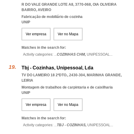
R DO VALE GRANDE LOTE A8, 3770-068
,
OIA OLIVEIRA
BAIRRO
,
AVEIRO
Fabricação de mobiliário de cozinha
UNIP
Ver empresa
Ver no Mapa
Matches in the search for:
Activity categories: ...
COZINHAS CHM,
UNIPESSOAL
...
Tbj - Cozinhas, Unipessoal, Lda
TV DO LAMEIRO 18 2ºDTO., 2430-304
,
MARINHA GRANDE
,
LEIRIA
Montagem de trabalhos de carpintaria e de caixilharia
UNIP
Ver empresa
Ver no Mapa
Matches in the search for:
Activity categories: ...
TBJ - COZINHAS,
UNIPESSOAL
...