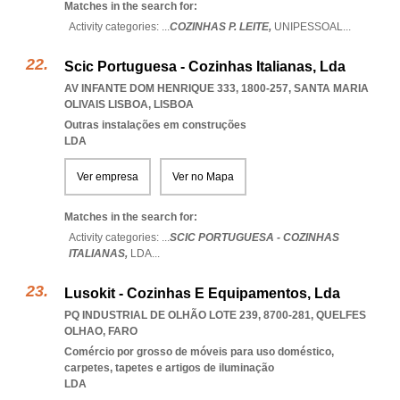
Matches in the search for:
Activity categories: ...
COZINHAS P. LEITE,
UNIPESSOAL
...
Scic Portuguesa - Cozinhas Italianas, Lda
AV INFANTE DOM HENRIQUE 333, 1800-257
,
SANTA MARIA
OLIVAIS LISBOA
,
LISBOA
Outras instalações em construções
LDA
Ver empresa
Ver no Mapa
Matches in the search for:
Activity categories: ...
SCIC PORTUGUESA - COZINHAS
ITALIANAS,
LDA
...
Lusokit - Cozinhas E Equipamentos, Lda
PQ INDUSTRIAL DE OLHÃO LOTE 239, 8700-281
,
QUELFES
OLHAO
,
FARO
Comércio por grosso de móveis para uso doméstico,
carpetes, tapetes e artigos de iluminação
LDA