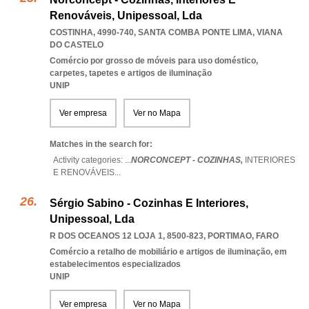
Renováveis, Unipessoal, Lda
COSTINHA, 4990-740
,
SANTA COMBA PONTE LIMA
,
VIANA
DO CASTELO
Comércio por grosso de móveis para uso doméstico,
carpetes, tapetes e artigos de iluminação
UNIP
Ver empresa
Ver no Mapa
Matches in the search for:
Activity categories: ...
NORCONCEPT - COZINHAS,
INTERIORES
E RENOVÁVEIS
...
Sérgio Sabino - Cozinhas E Interiores,
Unipessoal, Lda
R DOS OCEANOS 12 LOJA 1, 8500-823
,
PORTIMAO
,
FARO
Comércio a retalho de mobiliário e artigos de iluminação, em
estabelecimentos especializados
UNIP
Ver empresa
Ver no Mapa