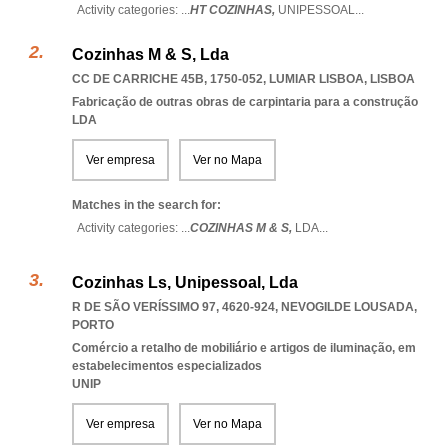
Activity categories: ...
HT COZINHAS,
UNIPESSOAL
...
Cozinhas M & S, Lda
CC DE CARRICHE 45B, 1750-052
,
LUMIAR LISBOA
,
LISBOA
Fabricação de outras obras de carpintaria para a construção
LDA
Ver empresa
Ver no Mapa
Matches in the search for:
Activity categories: ...
COZINHAS M & S,
LDA
...
Cozinhas Ls, Unipessoal, Lda
R DE SÃO VERÍSSIMO 97, 4620-924
,
NEVOGILDE LOUSADA
,
PORTO
Comércio a retalho de mobiliário e artigos de iluminação, em
estabelecimentos especializados
UNIP
Ver empresa
Ver no Mapa