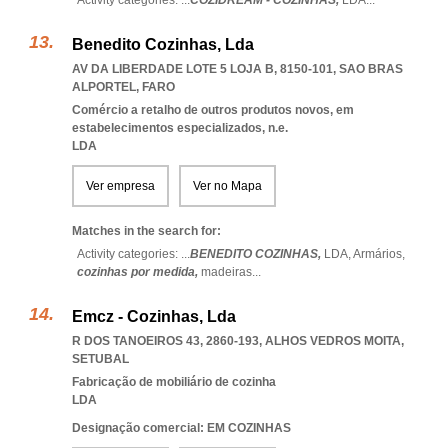
Activity categories: ...
COZIDREAM - COZINHAS,
LDA
...
Benedito Cozinhas, Lda
AV DA LIBERDADE LOTE 5 LOJA B, 8150-101
,
SAO BRAS
ALPORTEL
,
FARO
Comércio a retalho de outros produtos novos, em
estabelecimentos especializados, n.e.
LDA
Ver empresa
Ver no Mapa
Matches in the search for:
Activity categories: ...
BENEDITO COZINHAS,
LDA,
Armários,
cozinhas por medida,
madeiras
...
Emcz - Cozinhas, Lda
R DOS TANOEIROS 43, 2860-193
,
ALHOS VEDROS MOITA
,
SETUBAL
Fabricação de mobiliário de cozinha
LDA
Designação comercial: EM COZINHAS