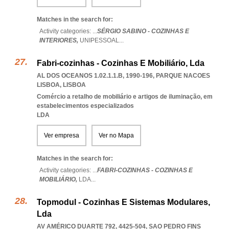
Matches in the search for:
Activity categories: ...
SÉRGIO SABINO - COZINHAS E
INTERIORES,
UNIPESSOAL
...
Fabri-cozinhas - Cozinhas E Mobiliário, Lda
AL DOS OCEANOS 1.02.1.1.B, 1990-196
,
PARQUE NACOES
LISBOA
,
LISBOA
Comércio a retalho de mobiliário e artigos de iluminação, em
estabelecimentos especializados
LDA
Ver empresa
Ver no Mapa
Matches in the search for:
Activity categories: ...
FABRI-COZINHAS - COZINHAS E
MOBILIÁRIO,
LDA
...
Topmodul - Cozinhas E Sistemas Modulares,
Lda
AV AMÉRICO DUARTE 792, 4425-504
,
SAO PEDRO FINS