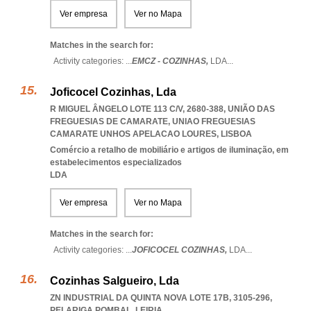
Ver empresa
Ver no Mapa
Matches in the search for:
Activity categories: ...
EMCZ - COZINHAS,
LDA
...
Joficocel Cozinhas, Lda
R MIGUEL ÂNGELO LOTE 113 C/V, 2680-388, UNIÃO DAS
FREGUESIAS DE CAMARATE
,
UNIAO FREGUESIAS
CAMARATE UNHOS APELACAO LOURES
,
LISBOA
Comércio a retalho de mobiliário e artigos de iluminação, em
estabelecimentos especializados
LDA
Ver empresa
Ver no Mapa
Matches in the search for:
Activity categories: ...
JOFICOCEL COZINHAS,
LDA
...
Cozinhas Salgueiro, Lda
ZN INDUSTRIAL DA QUINTA NOVA LOTE 17B, 3105-296
,
PELARIGA POMBAL
,
LEIRIA