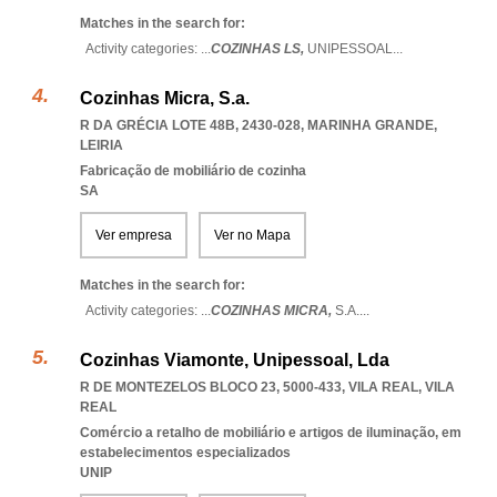
Matches in the search for:
Activity categories: ...
COZINHAS LS,
UNIPESSOAL
...
Cozinhas Micra, S.a.
R DA GRÉCIA LOTE 48B, 2430-028
,
MARINHA GRANDE
,
LEIRIA
Fabricação de mobiliário de cozinha
SA
Ver empresa
Ver no Mapa
Matches in the search for:
Activity categories: ...
COZINHAS MICRA,
S.A.
...
Cozinhas Viamonte, Unipessoal, Lda
R DE MONTEZELOS BLOCO 23, 5000-433
,
VILA REAL
,
VILA
REAL
Comércio a retalho de mobiliário e artigos de iluminação, em
estabelecimentos especializados
UNIP