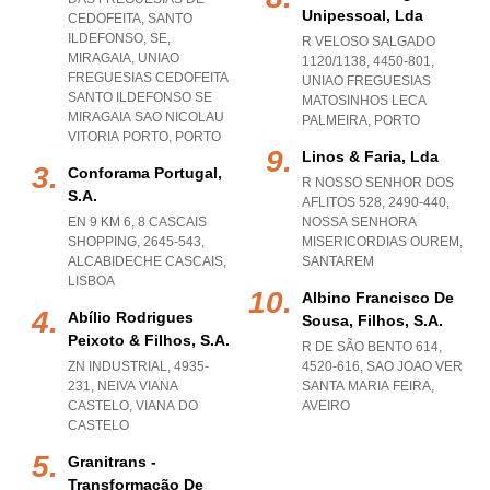
Unipessoal, Lda
CEDOFEITA, SANTO
ILDEFONSO, SE,
R VELOSO SALGADO
MIRAGAIA
,
UNIAO
1120/1138, 4450-801
,
FREGUESIAS CEDOFEITA
UNIAO FREGUESIAS
SANTO ILDEFONSO SE
MATOSINHOS LECA
MIRAGAIA SAO NICOLAU
PALMEIRA
,
PORTO
VITORIA PORTO
,
PORTO
Linos & Faria, Lda
Conforama Portugal,
R NOSSO SENHOR DOS
S.a.
AFLITOS 528, 2490-440
,
EN 9 KM 6, 8 CASCAIS
NOSSA SENHORA
SHOPPING, 2645-543
,
MISERICORDIAS OUREM
,
ALCABIDECHE CASCAIS
,
SANTAREM
LISBOA
Albino Francisco De
Abílio Rodrigues
Sousa, Filhos, S.a.
Peixoto & Filhos, S.a.
R DE SÃO BENTO 614,
ZN INDUSTRIAL, 4935-
4520-616
,
SAO JOAO VER
231
,
NEIVA VIANA
SANTA MARIA FEIRA
,
CASTELO
,
VIANA DO
AVEIRO
CASTELO
Granitrans -
Transformação De