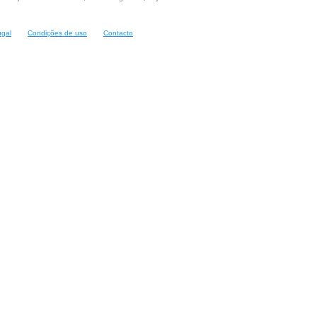
ugal
Condições de uso
Contacto