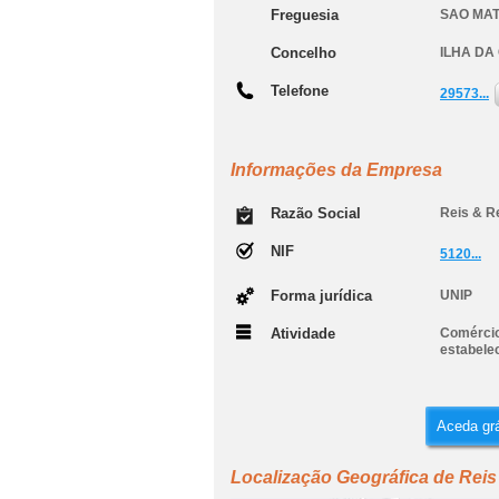
Freguesia
SAO MA
Concelho
ILHA DA
Telefone
29573...
Informações da Empresa
Razão Social
Reis & R
NIF
5120...
Forma jurídica
UNIP
Atividade
Comércio 
estabele
Aceda grá
Localização Geográfica de Reis