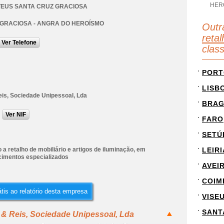
HER
TEUS SANTA CRUZ GRACIOSA
 GRACIOSA - ANGRA DO HEROÍSMO
Outr
retal
Ver Telefone
clas
PORT
LISB
eis, Sociedade Unipessoal, Lda
BRA
Ver NIF
FARO
SETÚ
a retalho de mobiliário e artigos de iluminação, em
LEIRI
cimentos especializados
AVEI
COIM
tis ao relatório desta empresa
VISE
SANT
 & Reis, Sociedade Unipessoal, Lda