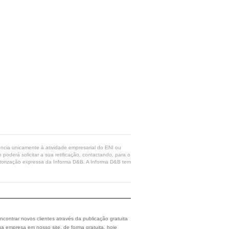
rência unicamente à atividade empresarial do ENI ou
poderá solicitar a sua retificação, contactando, para o
 autorização expressa da Informa D&B. A Informa D&B tem
ncontrar novos clientes através da publicação gratuita
a empresa em nosso site, de forma gratuita, hoje