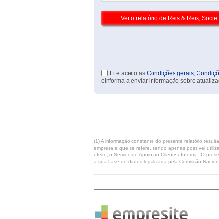
Li e aceito as
Condições gerais
,
Condiçõ
eInforma a enviar informação sobre atualiza
(1) A informação constante do presente relatório resul
empresa a que se refere, sendo apenas possível utilizá
efeito, o Serviço de Apoio ao Cliente eInforma. O pres
a sua base de dados legalizada pela Comissão Naciona