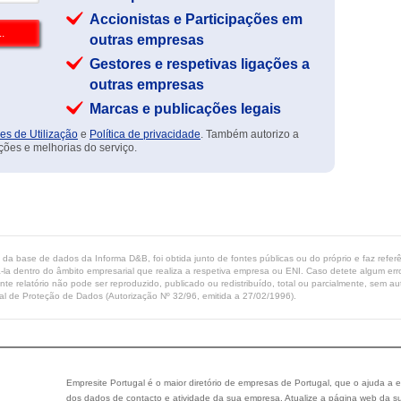
Accionistas e Participações em
outras empresas
Gestores e respetivas ligações a
outras empresas
Marcas e publicações legais
es de Utilização
e
Política de privacidade
. Também autorizo a
ções e melhorias do serviço.
ta da base de dados da Informa D&B, foi obtida junto de fontes públicas ou do próprio e faz refe
-la dentro do âmbito empresarial que realiza a respetiva empresa ou ENI. Caso detete algum erro 
ente relatório não pode ser reproduzido, publicado ou redistribuído, total ou parcialmente, sem
l de Proteção de Dados (Autorização Nº 32/96, emitida a 27/02/1996).
Empresite Portugal é o maior diretório de empresas de Portugal, que o ajuda a e
dos dados de contacto e atividade da sua empresa. Atualize a página web da su