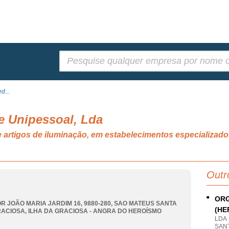
Pesquisar:
d...
e Unipessoal, Lda
o e artigos de iluminação, em estabelecimentos especial
Outr
ORG
R JOÃO MARIA JARDIM 16, 9880-280
,
SAO MATEUS SANTA
(HE
RACIOSA
,
ILHA DA GRACIOSA - ANGRA DO HEROÍSMO
LDA
SAN