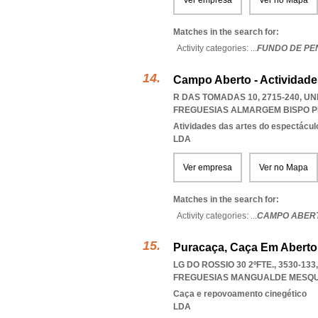
Ver empresa
Ver no Mapa
Matches in the search for:
Activity categories: ...
FUNDO DE PE
Campo Aberto - Actividade
R DAS TOMADAS 10, 2715-240, 
FREGUESIAS ALMARGEM BISPO P
Atividades das artes do espectácul
LDA
Ver empresa
Ver no Mapa
Matches in the search for:
Activity categories: ...
CAMPO ABERT
Puracaça, Caça Em Aberto
LG DO ROSSIO 30 2ºFTE., 3530-
FREGUESIAS MANGUALDE MESQU
Caça e repovoamento cinegético
LDA