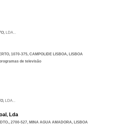
TO,
LDA
...
RTO, 1070-375
,
CAMPOLIDE LISBOA
,
LISBOA
 programas de televisão
TO,
LDA
...
oal, Lda
TO., 2700-527
,
MINA AGUA AMADORA
,
LISBOA