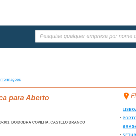
Pesquisar:
informações
F
ca para Aberto
LISBO
PORT
0-301
,
BOIDOBRA COVILHA
,
CASTELO BRANCO
BRAG
SETÚ