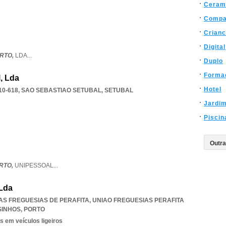
Ceram
Compa
Crian
Digital
RTO,
LDA
...
Duplo
Forma
, Lda
Hotel
10-618
,
SAO SEBASTIAO SETUBAL
,
SETUBAL
Jardi
Piscin
RTO,
UNIPESSOAL
...
 Lda
 DAS FREGUESIAS DE PERAFITA
,
UNIAO FREGUESIAS PERAFITA
SINHOS
,
PORTO
s em veículos ligeiros