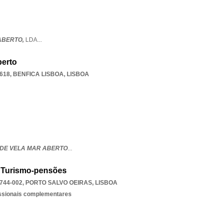
ABERTO,
LDA
...
berto
-618
,
BENFICA LISBOA
,
LISBOA
DE VELA MAR ABERTO
...
 Turismo-pensões
2744-002
,
PORTO SALVO OEIRAS
,
LISBOA
issionais complementares