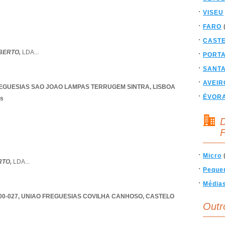
VISEU
FARO
CAST
BERTO,
LDA
...
PORT
SANT
AVEIR
EGUESIAS SAO JOAO LAMPAS TERRUGEM SINTRA
,
LISBOA
ÉVOR
os
D
F
Micro
RTO,
LDA
...
Peque
Média
00-027
,
UNIAO FREGUESIAS COVILHA CANHOSO
,
CASTELO
Outr