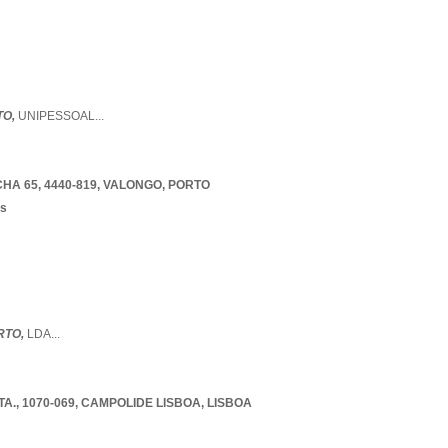
TO,
UNIPESSOAL
...
A 65, 4440-819
,
VALONGO
,
PORTO
os
RTO,
LDA
...
A., 1070-069
,
CAMPOLIDE LISBOA
,
LISBOA