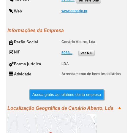
27531...
Ver Telefone
Web
www.cenario.pt
Informações da Empresa
Razão Social
Cenário Aberto, Lda
NIF
5083...
Ver NIF
Forma jurídica
LDA
Atividade
Arrendamento de bens imobiliários
Aceda grátis ao relatório desta empresa
Localização Geográfica de Cenário Aberto, Lda