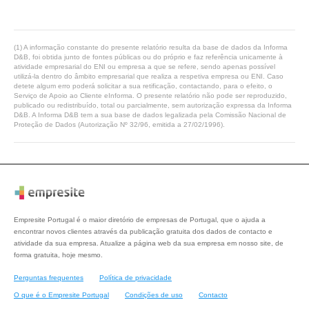
(1) A informação constante do presente relatório resulta da base de dados da Informa
D&B, foi obtida junto de fontes públicas ou do próprio e faz referência unicamente à
atividade empresarial do ENI ou empresa a que se refere, sendo apenas possível
utilizá-la dentro do âmbito empresarial que realiza a respetiva empresa ou ENI. Caso
detete algum erro poderá solicitar a sua retificação, contactando, para o efeito, o
Serviço de Apoio ao Cliente eInforma. O presente relatório não pode ser reproduzido,
publicado ou redistribuído, total ou parcialmente, sem autorização expressa da Informa
D&B. A Informa D&B tem a sua base de dados legalizada pela Comissão Nacional de
Proteção de Dados (Autorização Nº 32/96, emitida a 27/02/1996).
Empresite Portugal é o maior diretório de empresas de Portugal, que o ajuda a
encontrar novos clientes através da publicação gratuita dos dados de contacto e
atividade da sua empresa. Atualize a página web da sua empresa em nosso site, de
forma gratuita, hoje mesmo.
Perguntas frequentes
Política de privacidade
O que é o Empresite Portugal
Condições de uso
Contacto