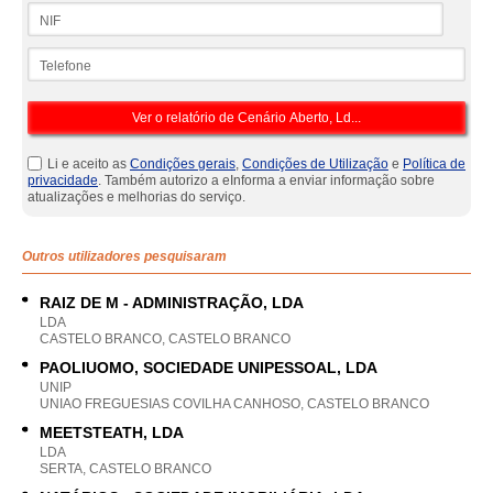
NIF
Telefone
Li e aceito as
Condições gerais
,
Condições de Utilização
e
Política de
privacidade
. Também autorizo a eInforma a enviar informação sobre
atualizações e melhorias do serviço.
Outros utilizadores pesquisaram
RAIZ DE M - ADMINISTRAÇÃO, LDA
LDA
CASTELO BRANCO, CASTELO BRANCO
PAOLIUOMO, SOCIEDADE UNIPESSOAL, LDA
UNIP
UNIAO FREGUESIAS COVILHA CANHOSO, CASTELO BRANCO
MEETSTEATH, LDA
LDA
SERTA, CASTELO BRANCO