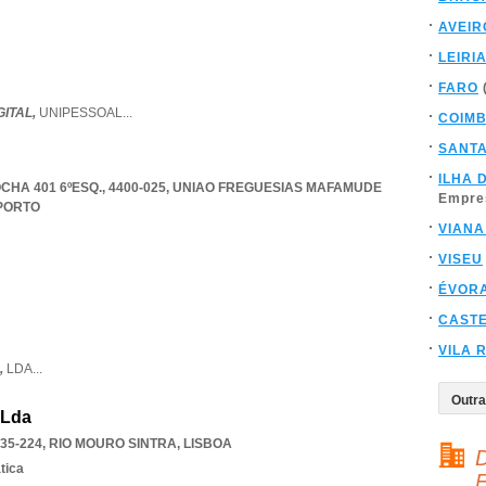
AVEIR
LEIRI
FARO
GITAL,
UNIPESSOAL
...
COIM
SANT
ILHA 
HA 401 6ºESQ., 4400-025
,
UNIAO FREGUESIAS MAFAMUDE
Empre
PORTO
VIANA
VISEU
ÉVOR
CAST
VILA 
,
LDA
...
 Lda
35-224
,
RIO MOURO SINTRA
,
LISBOA
D
tica
F