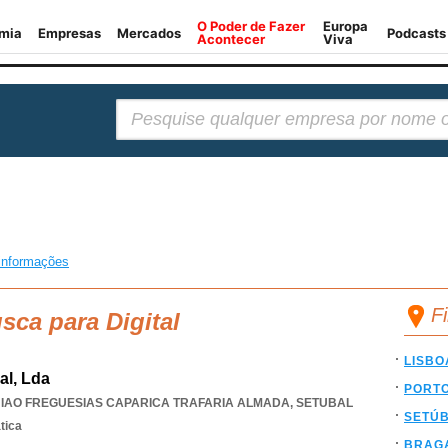
Pesquisar:
informações
Fi
sca para Digital
LISBO
al, Lda
PORT
IAO FREGUESIAS CAPARICA TRAFARIA ALMADA
,
SETUBAL
SETÚ
tica
BRAG