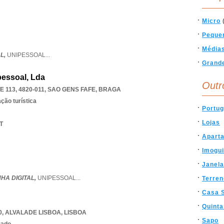
Micro
Peque
Média
AL,
UNIPESSOAL
...
Grand
pessoal, Lda
Outr
 113, 4820-011
,
SAO GENS FAFE
,
BRAGA
ção turística
Portug
Lojas
T
Apart
Imogu
Janela
HA DIGITAL,
UNIPESSOAL
...
Terre
Casa 
Quinta
0
,
ALVALADE LISBOA
,
LISBOA
Sapo