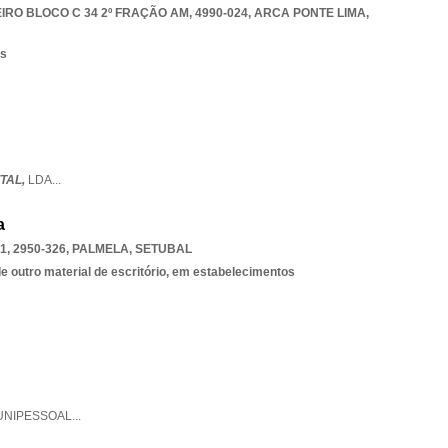
RO BLOCO C 34 2º FRAÇÃO AM, 4990-024
,
ARCA PONTE LIMA
,
os
TAL,
LDA
...
a
1, 2950-326
,
PALMELA
,
SETUBAL
e outro material de escritório, em estabelecimentos
UNIPESSOAL
...