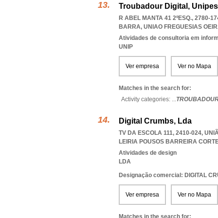
Troubadour Digital, Unipes
R ABEL MANTA 41 2ºESQ., 2780-1
BARRA
,
UNIAO FREGUESIAS OEI
Atividades de consultoria em infor
UNIP
Ver empresa
Ver no Mapa
Matches in the search for:
Activity categories: ...
TROUBADOUR 
Digital Crumbs, Lda
TV DA ESCOLA 111, 2410-024, UN
LEIRIA POUSOS BARREIRA CORT
Atividades de design
LDA
Designação comercial: DIGITAL
Ver empresa
Ver no Mapa
Matches in the search for: