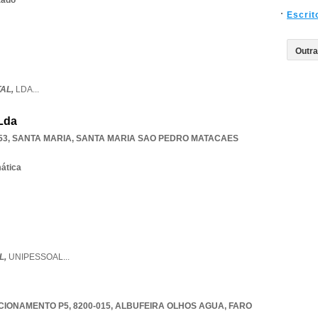
zado
Escrit
TAL,
LDA
...
 Lda
253, SANTA MARIA
,
SANTA MARIA SAO PEDRO MATACAES
mática
L,
UNIPESSOAL
...
CIONAMENTO P5, 8200-015
,
ALBUFEIRA OLHOS AGUA
,
FARO