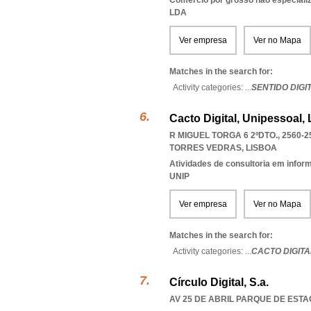
Comércio por grosso não especiali
LDA
Ver empresa
Ver no Mapa
Matches in the search for:
Activity categories: ...
SENTIDO DIGI
Cacto Digital, Unipessoal,
R MIGUEL TORGA 6 2ºDTO., 2560-
TORRES VEDRAS
,
LISBOA
Atividades de consultoria em infor
UNIP
Ver empresa
Ver no Mapa
Matches in the search for:
Activity categories: ...
CACTO DIGITA
Círculo Digital, S.a.
AV 25 DE ABRIL PARQUE DE ESTA