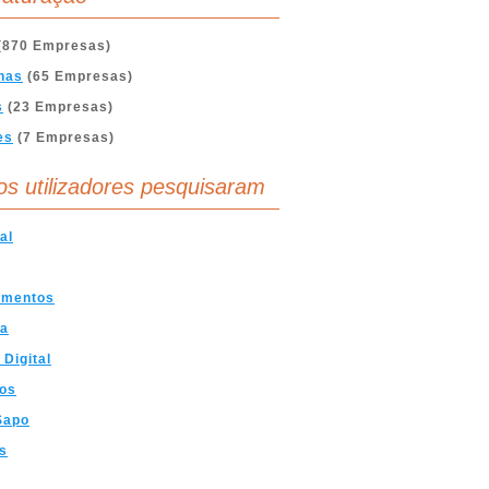
(870 Empresas)
nas
(65 Empresas)
s
(23 Empresas)
es
(7 Empresas)
os utilizadores pesquisaram
al
amentos
ia
 Digital
nos
Sapo
s