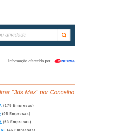
Informação oferecida por
iltrar "3ds Max" por Concelho
A
(179 Empresas)
O
(95 Empresas)
A
(53 Empresas)
BAL
(46 Empresas)