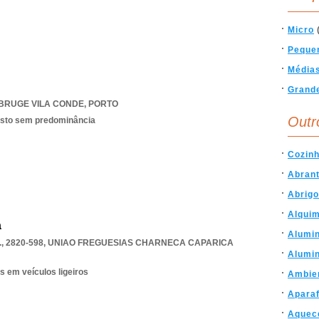
Micro
Peque
Média
Grand
BRUGE VILA CONDE
,
PORTO
Outr
isto sem predominância
Cozin
Abran
Abrigo
Alqui
a
Alumin
 2820-598
,
UNIAO FREGUESIAS CHARNECA CAPARICA
Alumi
s em veículos ligeiros
Ambie
Apara
Aquec