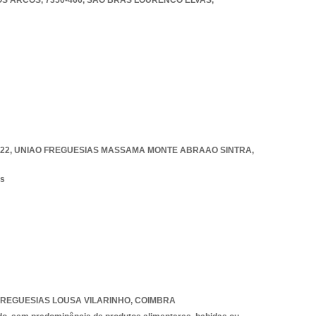
S ARCOS, 7350-466
,
SAO BRAS LOURENCO ELVAS
,
822
,
UNIAO FREGUESIAS MASSAMA MONTE ABRAAO SINTRA
,
os
FREGUESIAS LOUSA VILARINHO
,
COIMBRA