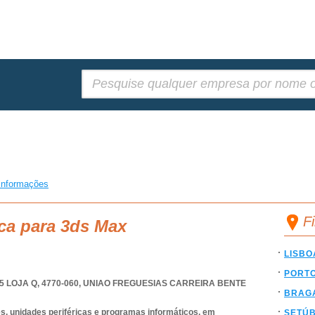
Pesquisar:
informações
F
ca para 3ds Max
LISBO
PORT
 LOJA Q, 4770-060
,
UNIAO FREGUESIAS CARREIRA BENTE
BRAG
, unidades periféricas e programas informáticos, em
SETÚ