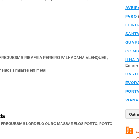
AVEIR
FARO
LEIRI
SANT
GUAR
COIM
FREGUESIAS RIBAFRIA PEREIRO PALHACANA ALENQUER
,
ILHA 
Empre
ementos similares em metal
CAST
ÉVOR
PORT
VIANA
da
 FREGUESIAS LORDELO OURO MASSARELOS PORTO
,
PORTO
D
F