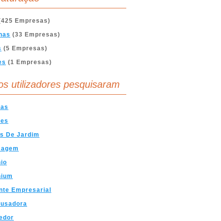
(425 Empresas)
nas
(33 Empresas)
s
(5 Empresas)
es
(1 Empresas)
os utilizadores pesquisaram
has
tes
s De Jardim
magem
io
nium
nte Empresarial
fusadora
edor