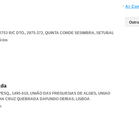
Ar Con
53 R/C DTO., 2975-372
,
QUINTA CONDE SESIMBRA
,
SETUBAL
ícios
Lda
ESQ., 1495-010, UNIÃO DAS FREGUESIAS DE ALGES
,
UNIAO
LHA CRUZ QUEBRADA DAFUNDO OEIRAS
,
LISBOA
o