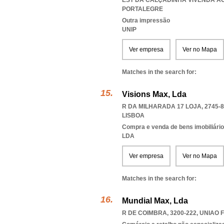
EST DA CALÇADINHA VIVENDA AO
PORTALEGRE
Outra impressão
UNIP
Ver empresa
Ver no Mapa
Matches in the search for:
Visions Max, Lda
R DA MILHARADA 17 LOJA, 2745-
LISBOA
Compra e venda de bens imobiliári
LDA
Ver empresa
Ver no Mapa
Matches in the search for:
Mundial Max, Lda
R DE COIMBRA, 3200-222
,
UNIAO 