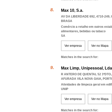
Max 10, S.a.
AV DA LIBERDADE 692, 4710-249
,
BRAGA
Comércio a retalho em outros esta
alimentares, bebidas ou tabaco
SA
Ver empresa
Ver no Mapa
Matches in the search for:
Max Limp, Unipessoal, Lda
R ANTERO DE QUENTAL 52 3ºDTO.,
AFURADA VILA NOVA GAIA
,
PORT
Atividades de limpeza geral em edif
UNIP
Ver empresa
Ver no Mapa
Matches in the search for: