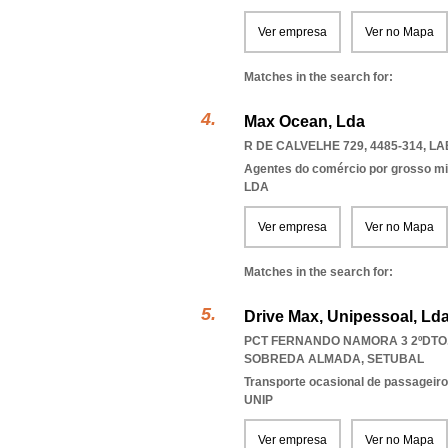
Ver empresa
Ver no Mapa
Matches in the search for:
Max Ocean, Lda
R DE CALVELHE 729, 4485-314
,
LA
Agentes do comércio por grosso m
LDA
Ver empresa
Ver no Mapa
Matches in the search for:
Drive Max, Unipessoal, Ld
PCT FERNANDO NAMORA 3 2ºDTO.,
SOBREDA ALMADA
,
SETUBAL
Transporte ocasional de passageiro
UNIP
Ver empresa
Ver no Mapa