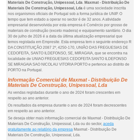
Materiais De Construção, Unipessoal, Lda
.
Maxmat - Distribuição De
Materiais De Construção, Unipessoal, Lda
é uma sociedade inscrita
nos organismos oficiais de Portugal sob a forma jurídica de UNIP. O
tempo que tem estado a operar no sector é de 32 anos. A atividade
empresarial desenvolvida por esta empresa é Comércio por grosso de
materiais de construção (exceto madeira) e equipamento sanitário. O dia
30 de julho de 2026 é a data da última atualização empresarial que
temos registada em Empresite. Esta empresa tem o seguinte endereço R
DA CONSTITUIÇÃO 2087 2º, 4250-170, UNIÃO DAS FREGUESIAS DE
CEDOFEITA, SANTO ILDEFONSO, SE, MIRAGAIA, que se encontra na
localidade de UNIAO FREGUESIAS CEDOFEITA SANTO ILDEFONSO
SE MIRAGAIA SAO NICOLAU VITORIA PORTO e pertence ao distrito de
PORTO na Portugal.
Informação Comercial de Maxmat - Distribuição De
Materiais De Construção, Unipessoal, Lda
As vendas registadas durante o ano de 2024 foram crescentes em
respeito ao ano anterior.
Os resultados da empresa durante o ano de 2024 foram decrescentes
em respeito ao ano anterior.
Se deseja obter mais informação comercial de Maxmat - Distribuição De
Materiais De Construção, Unipessoal, Lda ou do sector,
aceda
gratuitamente ao relatório da empresa
Maxmat - Distribuição De
Materiais De Construção, Unipessoal, Lda.