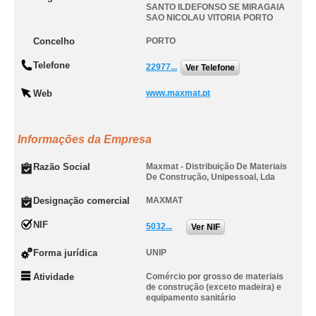
SANTO ILDEFONSO SE MIRAGAIA
SAO NICOLAU VITORIA PORTO
Concelho
PORTO
Telefone
22977...
Ver Telefone
Web
www.maxmat.pt
Informações da Empresa
Razão Social
Maxmat - Distribuição De Materiais
De Construção, Unipessoal, Lda
Designação comercial
MAXMAT
NIF
5032...
Ver NIF
Forma jurídica
UNIP
Atividade
Comércio por grosso de materiais
de construção (exceto madeira) e
equipamento sanitário