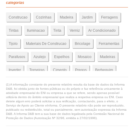
categorias
Construcao
Cozinhas
Madeira
Jardim
Ferragens
Tintas
Iluminacao
Tinta
Verniz
Ar Condicionado
Tijolo
Materiais De Construcao
Bricolage
Ferramentas
Parafusos
Azulejo
Espelhos
Mosaico
Madeiras
Inverter
Torneiras
Cimento
Pregos
Berbequim
Pavimento Flutuante
Banho
Gerador
Compressor
(1) A informação constante do presente relatório resulta da base de dados da Informa
D&B, foi obtida junto de fontes públicas ou do próprio e faz referência unicamente à
atividade empresarial do ENI ou empresa a que se refere, sendo apenas possível
Aquecedor
Lixadora
Moveis Wc
Aparafusadora
utilizá-la dentro do âmbito empresarial que realiza a respetiva empresa ou ENI. Caso
detete algum erro poderá solicitar a sua retificação, contactando, para o efeito, o
Serviço de Apoio ao Cliente eInforma. O presente relatório não pode ser reproduzido,
Rebarbadora
Abrigos De Jardim
Cabines De Hidromassagem
publicado ou redistribuído, total ou parcialmente, sem autorização expressa da Informa
D&B. A Informa D&B tem a sua base de dados legalizada pela Comissão Nacional de
Proteção de Dados (Autorização Nº 32/96, emitida a 27/02/1996).
Loicas Sanitarias
Electricidade