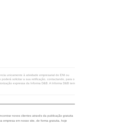
rência unicamente à atividade empresarial do ENI ou
poderá solicitar a sua retificação, contactando, para o
 autorização expressa da Informa D&B. A Informa D&B tem
ncontrar novos clientes através da publicação gratuita
a empresa em nosso site, de forma gratuita, hoje