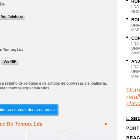
HOR
ÉM
LDA
NOS
Ver Telefone
BOL
UNI
MAR
CON
LDA
UNIA
Do Tempo, Lda
SAN
ANJ
Ver NIF
LDA
UNI
MAR
a retalho de relógios e de artigos de ourivesaria e joalharia,
elecimentos especializados
Outr
retal
clas
tis ao relatório desta empresa
LISB
ice Do Tempo, Lda
PORT
BRA