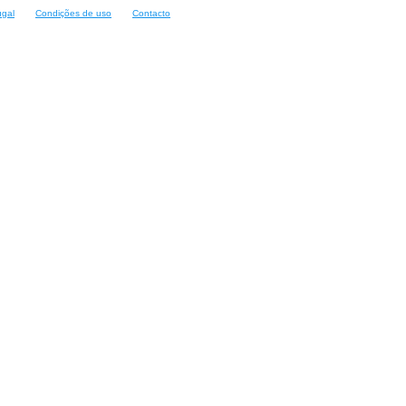
ugal
Condições de uso
Contacto