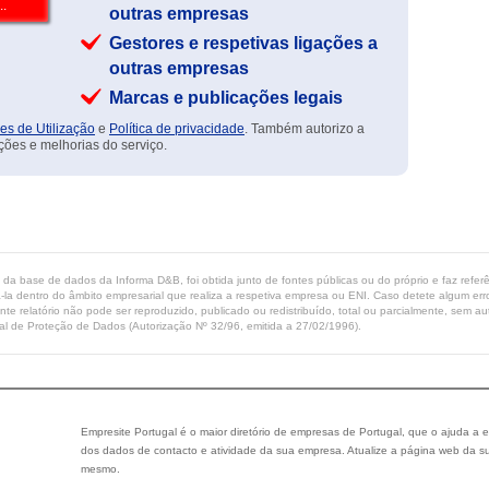
outras empresas
Gestores e respetivas ligações a
outras empresas
Marcas e publicações legais
es de Utilização
e
Política de privacidade
. Também autorizo a
ções e melhorias do serviço.
ta da base de dados da Informa D&B, foi obtida junto de fontes públicas ou do próprio e faz refe
-la dentro do âmbito empresarial que realiza a respetiva empresa ou ENI. Caso detete algum erro 
ente relatório não pode ser reproduzido, publicado ou redistribuído, total ou parcialmente, sem
l de Proteção de Dados (Autorização Nº 32/96, emitida a 27/02/1996).
Empresite Portugal é o maior diretório de empresas de Portugal, que o ajuda a e
dos dados de contacto e atividade da sua empresa. Atualize a página web da su
mesmo.