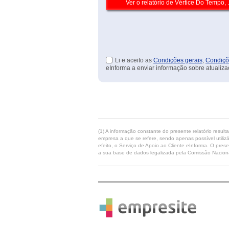
Li e aceito as
Condições gerais
,
Condiçõ
eInforma a enviar informação sobre atualiza
(1) A informação constante do presente relatório resul
empresa a que se refere, sendo apenas possível utilizá
efeito, o Serviço de Apoio ao Cliente eInforma. O pres
a sua base de dados legalizada pela Comissão Naciona