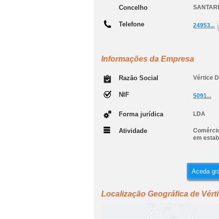
Concelho
SANTAR
Telefone
24953...
Informações da Empresa
Razão Social
Vértice 
NIF
5091...
Forma jurídica
LDA
Atividade
Comércio 
em estab
Aceda grá
Localização Geográfica de Vért