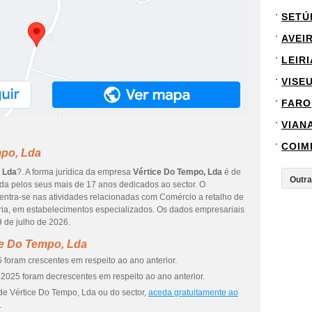
SETÚ
AVEI
LEIRI
VISE
FARO
VIAN
COIM
mpo, Lda
 Lda
?. A forma jurídica da empresa
Vértice Do Tempo, Lda
é de
ada pelos seus mais de 17 anos dedicados ao sector. O
entra-se nas atividades relacionadas com Comércio a retalho de
haria, em estabelecimentos especializados. Os dados empresariais
9 de julho de 2026.
ce Do Tempo, Lda
 foram crescentes em respeito ao ano anterior.
2025 foram decrescentes em respeito ao ano anterior.
de Vértice Do Tempo, Lda ou do sector,
aceda gratuitamente ao
.