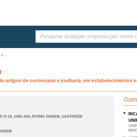
Pesquisar:
L...
a
 de artigos de ourivesaria e joalharia, em estabelecimento
Outr
RIC
 VI 19, 2495-409
,
FATIMA OUREM
,
SANTARÉM
UNI
UNI
MIN
 OUREM