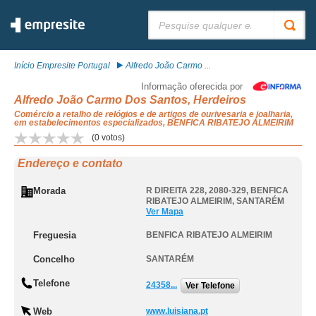
Pesquisar:
Início Empresite Portugal
Alfredo João Carmo ...
Informação oferecida por
Alfredo João Carmo Dos Santos, Herdeiros
Comércio a retalho de relógios e de artigos de ourivesaria e joalharia,
em estabelecimentos especializados, BENFICA RIBATEJO ALMEIRIM
(
0
votos)
Endereço e contato
Morada
R DIREITA 228, 2080-329
,
BENFICA
RIBATEJO ALMEIRIM
,
SANTARÉM
Ver Mapa
Freguesia
BENFICA RIBATEJO ALMEIRIM
Concelho
SANTARÉM
Telefone
24358...
Ver Telefone
Web
www.luisiana.pt