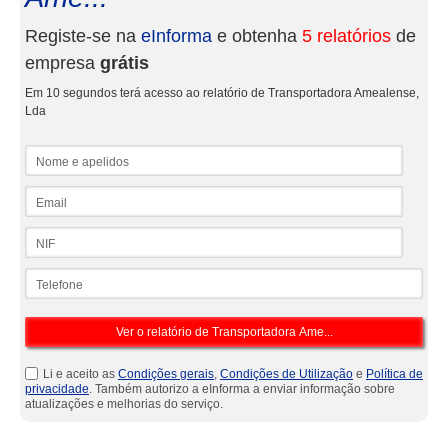
Registe-se na
eInforma
e obtenha
5 relatórios
de
empresa
grátis
Em 10 segundos terá acesso ao relatório de Transportadora Amealense,
Lda
Nome e apelidos
Email
NIF
Telefone
Li e aceito as
Condições gerais
,
Condições de Utilização
e
Política de
privacidade
. Também autorizo a eInforma a enviar informação sobre
atualizações e melhorias do serviço.