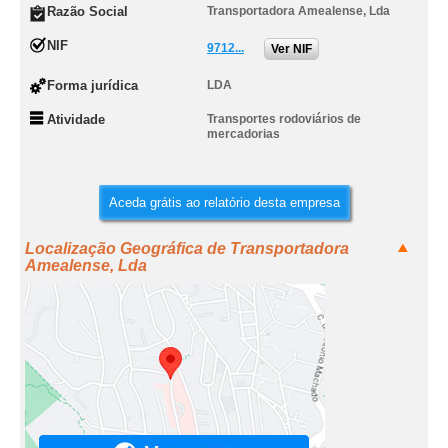
Razão Social
Transportadora Amealense, Lda
NIF
9712...
Ver NIF
Forma jurídica
LDA
Atividade
Transportes rodoviários de
mercadorias
Aceda grátis ao relatório desta empresa
Localização Geográfica de Transportadora
Amealense, Lda