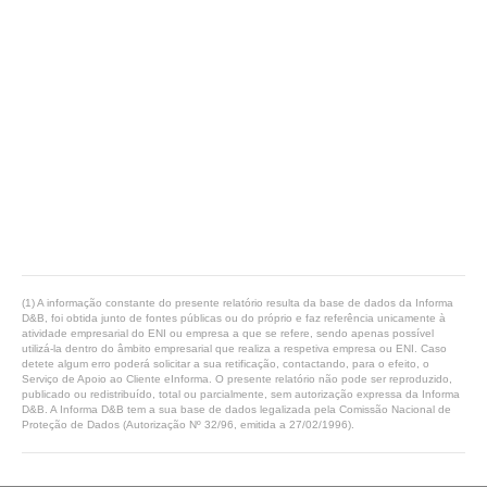
(1) A informação constante do presente relatório resulta da base de dados da Informa
D&B, foi obtida junto de fontes públicas ou do próprio e faz referência unicamente à
atividade empresarial do ENI ou empresa a que se refere, sendo apenas possível
utilizá-la dentro do âmbito empresarial que realiza a respetiva empresa ou ENI. Caso
detete algum erro poderá solicitar a sua retificação, contactando, para o efeito, o
Serviço de Apoio ao Cliente eInforma. O presente relatório não pode ser reproduzido,
publicado ou redistribuído, total ou parcialmente, sem autorização expressa da Informa
D&B. A Informa D&B tem a sua base de dados legalizada pela Comissão Nacional de
Proteção de Dados (Autorização Nº 32/96, emitida a 27/02/1996).