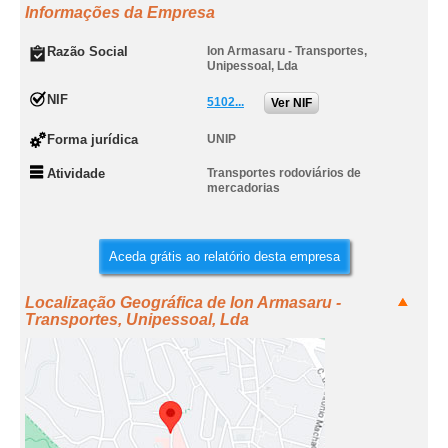
Informações da Empresa
Razão Social
Ion Armasaru - Transportes,
Unipessoal, Lda
NIF
5102...
Ver NIF
Forma jurídica
UNIP
Atividade
Transportes rodoviários de
mercadorias
Aceda grátis ao relatório desta empresa
Localização Geográfica de Ion Armasaru -
Transportes, Unipessoal, Lda