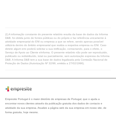
(1) A informação constante do presente relatório resulta da base de dados da Informa
D&B, foi obtida junto de fontes públicas ou do próprio e faz referência unicamente à
atividade empresarial do ENI ou empresa a que se refere, sendo apenas possível
utilizá-la dentro do âmbito empresarial que realiza a respetiva empresa ou ENI. Caso
detete algum erro poderá solicitar a sua retificação, contactando, para o efeito, o
Serviço de Apoio ao Cliente eInforma. O presente relatório não pode ser reproduzido,
publicado ou redistribuído, total ou parcialmente, sem autorização expressa da Informa
D&B. A Informa D&B tem a sua base de dados legalizada pela Comissão Nacional de
Proteção de Dados (Autorização Nº 32/96, emitida a 27/02/1996).
Empresite Portugal é o maior diretório de empresas de Portugal, que o ajuda a
encontrar novos clientes através da publicação gratuita dos dados de contacto e
atividade da sua empresa. Atualize a página web da sua empresa em nosso site, de
forma gratuita, hoje mesmo.