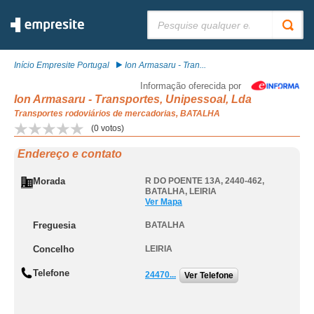
Pesquisar:
Início Empresite Portugal
Ion Armasaru - Tran...
Informação oferecida por
Ion Armasaru - Transportes, Unipessoal, Lda
Transportes rodoviários de mercadorias, BATALHA
(
0
votos)
Endereço e contato
Morada
R DO POENTE 13A, 2440-462
,
BATALHA
,
LEIRIA
Ver Mapa
Freguesia
BATALHA
Concelho
LEIRIA
Telefone
24470...
Ver Telefone