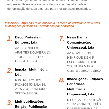
telefone, direção e outros dados comerciais e financeiros das
empresas. Baseamos em coincidências de uma atividade ou
denominação de cada empresa para mostrar esses resultados.
Principais Empresas relacionadas a " Edição de revistas e de outras
publicações periódicas " ordenados por cobrança
Deco Proteste -
News Farma
Editores, Lda
Comunicação,
Unipessoal, Lda
AV ENGENHEIRO
ARANTES E OLIVEIRA 13,
AV INFANTE DOM
1900-221
,
AREEIRO
HENRIQUE 333H 3º
LISBOA
,
LISBOA
ESCRITÓRIO 37, 1800-
282
,
SANTA MARIA
Impala - Multimédia,
OLIVAIS LISBOA
,
LISBOA
Lda
Imoedições - Edições
R DO RETIRO DOS
Periódicas E
PACATOS 50 SALA 14,
Multimédia,
2635-224
,
RIO MOURO
SINTRA
,
LISBOA
Unipessoal, Lda
R GONÇALO CRISTÓVÃO
Multipublicações -
185 6º, 4000-269, UNIÃO
Edição, Publicação
DAS FREGUESIAS DE