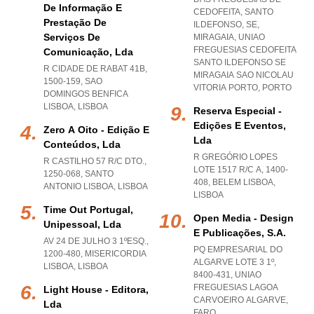
De Informação E
CEDOFEITA, SANTO
Prestação De
ILDEFONSO, SE,
Serviços De
MIRAGAIA
,
UNIAO
FREGUESIAS CEDOFEITA
Comunicação, Lda
SANTO ILDEFONSO SE
R CIDADE DE RABAT 41B,
MIRAGAIA SAO NICOLAU
1500-159
,
SAO
VITORIA PORTO
,
PORTO
DOMINGOS BENFICA
LISBOA
,
LISBOA
Reserva Especial -
Edições E Eventos,
Zero A Oito - Edição E
Lda
Conteúdos, Lda
R GREGÓRIO LOPES
R CASTILHO 57 R/C DTO.,
LOTE 1517 R/C A, 1400-
1250-068
,
SANTO
408
,
BELEM LISBOA
,
ANTONIO LISBOA
,
LISBOA
LISBOA
Time Out Portugal,
Open Media - Design
Unipessoal, Lda
E Publicações, S.a.
AV 24 DE JULHO 3 1ºESQ.,
PQ EMPRESARIAL DO
1200-480
,
MISERICORDIA
ALGARVE LOTE 3 1º,
LISBOA
,
LISBOA
8400-431
,
UNIAO
FREGUESIAS LAGOA
Light House - Editora,
CARVOEIRO ALGARVE
,
Lda
FARO