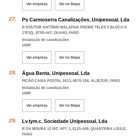
Ver empresa
Ver no Mapa
Ps Carmoserra Canalizações, Unipessoal, Lda
R DOUTOR ANTÓNIO MALAFAIA FREIRE TELES 5 BLOCO A
1ºESQ., 8700-447
,
OLHAO
,
FARO
Instalação de canalizações
UNIP
Ver empresa
Ver no Mapa
Água Benta, Unipessoal, Lda
PICÃO CAIXA POSTAL 1613, 8670-156
,
ALJEZUR
,
FARO
Instalação de canalizações
UNIP
Ver empresa
Ver no Mapa
Lv.tym.c, Sociedade Unipessoal, Lda
R DA MOURA 12 R/C APT. 1, 8125-449
,
QUARTEIRA LOULE
,
FARO