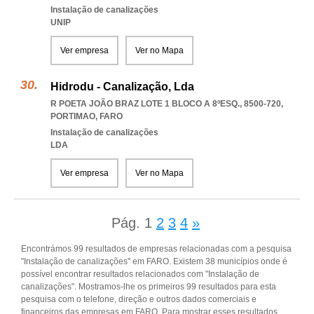
Instalação de canalizações
UNIP
Ver empresa
Ver no Mapa
Hidrodu - Canalização, Lda
R POETA JOÃO BRAZ LOTE 1 BLOCO A 8ºESQ., 8500-720
,
PORTIMAO
,
FARO
Instalação de canalizações
LDA
Ver empresa
Ver no Mapa
Pág.
1
2
3
4
»
Encontrámos 99 resultados de empresas relacionadas com a pesquisa
"Instalação de canalizações" em FARO. Existem 38 municípios onde é
possível encontrar resultados relacionados com "Instalação de
canalizações". Mostramos-lhe os primeiros 99 resultados para esta
pesquisa com o telefone, direção e outros dados comerciais e
financeiros das empresas em FARO. Para mostrar esses resultados