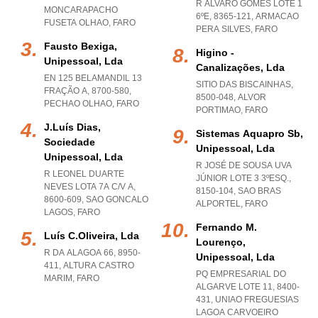
R ÁLVARO GOMES LOTE 1
MONCARAPACHO
6ºE, 8365-121
,
ARMACAO
FUSETA OLHAO
,
FARO
PERA SILVES
,
FARO
Fausto Bexiga,
Higino -
Unipessoal, Lda
Canalizações, Lda
EN 125 BELAMANDIL 13
SITIO DAS BISCAINHAS,
FRAÇÃO A, 8700-580
,
8500-048
,
ALVOR
PECHAO OLHAO
,
FARO
PORTIMAO
,
FARO
J.luís Dias,
Sistemas Aquapro Sb,
Sociedade
Unipessoal, Lda
Unipessoal, Lda
R JOSÉ DE SOUSA UVA
R LEONEL DUARTE
JÚNIOR LOTE 3 3ºESQ.,
NEVES LOTA 7A C/V A,
8150-104
,
SAO BRAS
8600-609
,
SAO GONCALO
ALPORTEL
,
FARO
LAGOS
,
FARO
Fernando M.
Luís C.oliveira, Lda
Lourenço,
R DA ALAGOA 66, 8950-
Unipessoal, Lda
411
,
ALTURA CASTRO
PQ EMPRESARIAL DO
MARIM
,
FARO
ALGARVE LOTE 11, 8400-
431
,
UNIAO FREGUESIAS
LAGOA CARVOEIRO