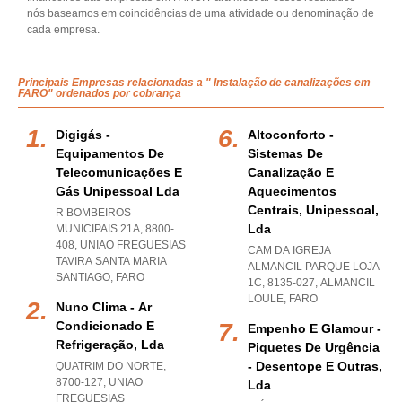
nós baseamos em coincidências de uma atividade ou denominação de
cada empresa.
Principais Empresas relacionadas a " Instalação de canalizações em
FARO" ordenados por cobrança
Digigás -
Altoconforto -
Equipamentos De
Sistemas De
Telecomunicações E
Canalização E
Gás Unipessoal Lda
Aquecimentos
Centrais, Unipessoal,
R BOMBEIROS
Lda
MUNICIPAIS 21A, 8800-
408
,
UNIAO FREGUESIAS
CAM DA IGREJA
TAVIRA SANTA MARIA
ALMANCIL PARQUE LOJA
SANTIAGO
,
FARO
1C, 8135-027
,
ALMANCIL
LOULE
,
FARO
Nuno Clima - Ar
Condicionado E
Empenho E Glamour -
Refrigeração, Lda
Piquetes De Urgência
- Desentope E Outras,
QUATRIM DO NORTE,
8700-127
,
UNIAO
Lda
FREGUESIAS