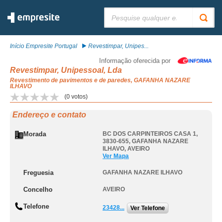
Pesquisar:
Início Empresite Portugal
Revestimpar, Unipes...
Informação oferecida por
Revestimpar, Unipessoal, Lda
Revestimento de pavimentos e de paredes, GAFANHA NAZARE
ILHAVO
(
0
votos)
Endereço e contato
Morada
BC DOS CARPINTEIROS CASA 1,
3830-655
,
GAFANHA NAZARE
ILHAVO
,
AVEIRO
Ver Mapa
Freguesia
GAFANHA NAZARE ILHAVO
Concelho
AVEIRO
Telefone
23428...
Ver Telefone