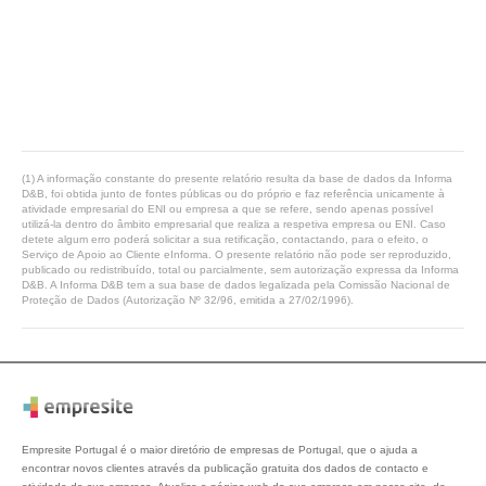
(1) A informação constante do presente relatório resulta da base de dados da Informa
D&B, foi obtida junto de fontes públicas ou do próprio e faz referência unicamente à
atividade empresarial do ENI ou empresa a que se refere, sendo apenas possível
utilizá-la dentro do âmbito empresarial que realiza a respetiva empresa ou ENI. Caso
detete algum erro poderá solicitar a sua retificação, contactando, para o efeito, o
Serviço de Apoio ao Cliente eInforma. O presente relatório não pode ser reproduzido,
publicado ou redistribuído, total ou parcialmente, sem autorização expressa da Informa
D&B. A Informa D&B tem a sua base de dados legalizada pela Comissão Nacional de
Proteção de Dados (Autorização Nº 32/96, emitida a 27/02/1996).
Empresite Portugal é o maior diretório de empresas de Portugal, que o ajuda a
encontrar novos clientes através da publicação gratuita dos dados de contacto e