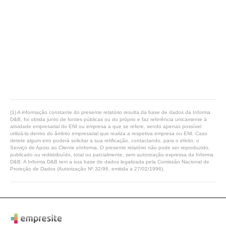
(1) A informação constante do presente relatório resulta da base de dados da Informa
D&B, foi obtida junto de fontes públicas ou do próprio e faz referência unicamente à
atividade empresarial do ENI ou empresa a que se refere, sendo apenas possível
utilizá-la dentro do âmbito empresarial que realiza a respetiva empresa ou ENI. Caso
detete algum erro poderá solicitar a sua retificação, contactando, para o efeito, o
Serviço de Apoio ao Cliente eInforma. O presente relatório não pode ser reproduzido,
publicado ou redistribuído, total ou parcialmente, sem autorização expressa da Informa
D&B. A Informa D&B tem a sua base de dados legalizada pela Comissão Nacional de
Proteção de Dados (Autorização Nº 32/96, emitida a 27/02/1996).