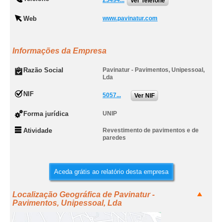
23494...
Ver Telefone
Web
www.pavinatur.com
Informações da Empresa
Razão Social
Pavinatur - Pavimentos, Unipessoal,
Lda
NIF
5057...
Ver NIF
Forma jurídica
UNIP
Atividade
Revestimento de pavimentos e de
paredes
Aceda grátis ao relatório desta empresa
Localização Geográfica de Pavinatur -
Pavimentos, Unipessoal, Lda