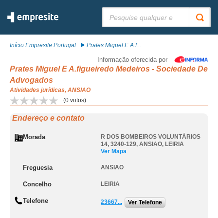
Pesquisar:
Início Empresite Portugal
Prates Miguel E A.f...
Informação oferecida por
Prates Miguel E A.figueiredo Medeiros - Sociedade De
Advogados
Atividades jurídicas, ANSIAO
(
0
votos)
Endereço e contato
Morada
R DOS BOMBEIROS VOLUNTÁRIOS
14, 3240-129
,
ANSIAO
,
LEIRIA
Ver Mapa
Freguesia
ANSIAO
Concelho
LEIRIA
Telefone
23667...
Ver Telefone