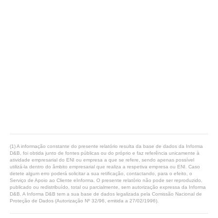
(1) A informação constante do presente relatório resulta da base de dados da Informa
D&B, foi obtida junto de fontes públicas ou do próprio e faz referência unicamente à
atividade empresarial do ENI ou empresa a que se refere, sendo apenas possível
utilizá-la dentro do âmbito empresarial que realiza a respetiva empresa ou ENI. Caso
detete algum erro poderá solicitar a sua retificação, contactando, para o efeito, o
Serviço de Apoio ao Cliente eInforma. O presente relatório não pode ser reproduzido,
publicado ou redistribuído, total ou parcialmente, sem autorização expressa da Informa
D&B. A Informa D&B tem a sua base de dados legalizada pela Comissão Nacional de
Proteção de Dados (Autorização Nº 32/96, emitida a 27/02/1996).