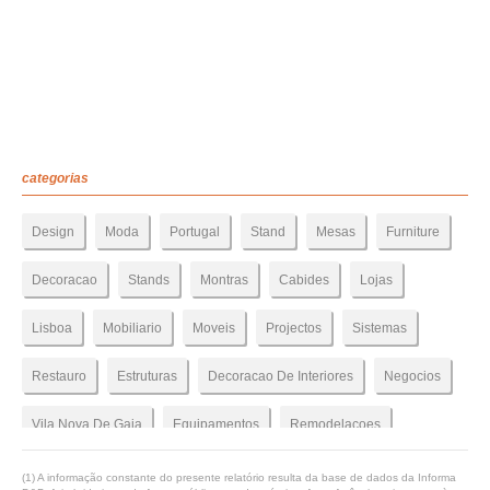
categorias
Design
Moda
Portugal
Stand
Mesas
Furniture
Decoracao
Stands
Montras
Cabides
Lojas
Lisboa
Mobiliario
Moveis
Projectos
Sistemas
Restauro
Estruturas
Decoracao De Interiores
Negocios
Vila Nova De Gaia
Equipamentos
Remodelacoes
Espacos
Expositores
Remodelacao
Cabide
(1) A informação constante do presente relatório resulta da base de dados da Informa