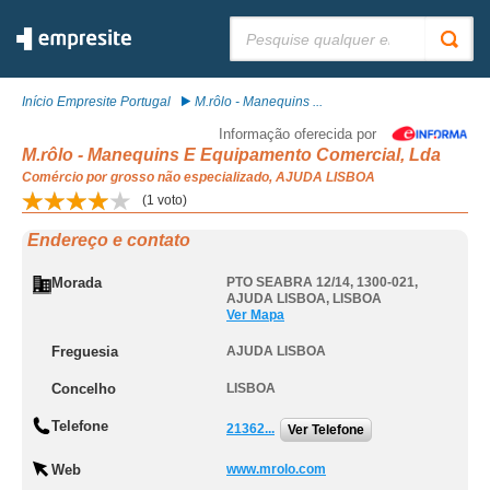
Pesquisar:
Início Empresite Portugal
M.rôlo - Manequins ...
Informação oferecida por
M.rôlo - Manequins E Equipamento Comercial, Lda
Comércio por grosso não especializado, AJUDA LISBOA
(
1
voto)
Endereço e contato
Morada
PTO SEABRA 12/14, 1300-021
,
AJUDA LISBOA
,
LISBOA
Ver Mapa
Freguesia
AJUDA LISBOA
Concelho
LISBOA
Telefone
21362...
Ver Telefone
Web
www.mrolo.com