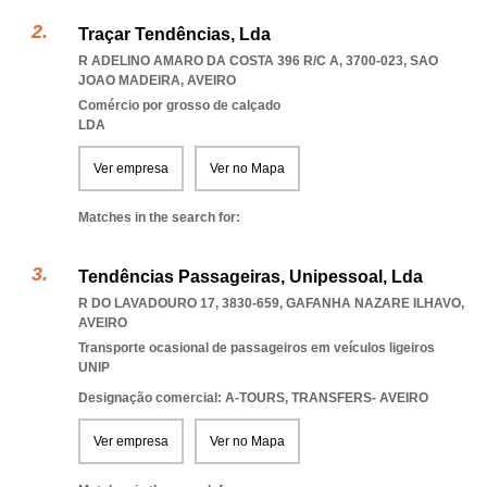
Traçar Tendências, Lda
R ADELINO AMARO DA COSTA 396 R/C A, 3700-023
,
SAO
JOAO MADEIRA
,
AVEIRO
Comércio por grosso de calçado
LDA
Ver empresa
Ver no Mapa
Matches in the search for:
Tendências Passageiras, Unipessoal, Lda
R DO LAVADOURO 17, 3830-659
,
GAFANHA NAZARE ILHAVO
,
AVEIRO
Transporte ocasional de passageiros em veículos ligeiros
UNIP
Designação comercial: A-TOURS, TRANSFERS- AVEIRO
Ver empresa
Ver no Mapa