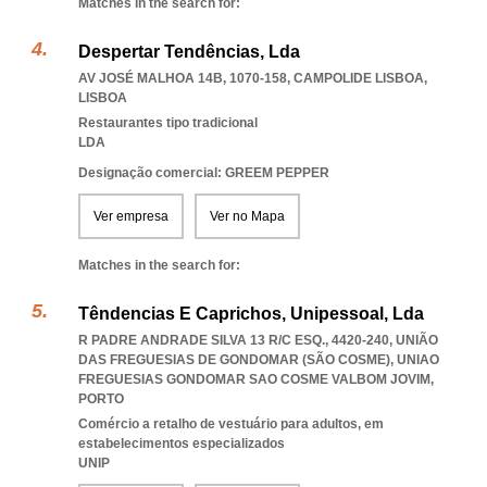
Matches in the search for:
Despertar Tendências, Lda
AV JOSÉ MALHOA 14B, 1070-158
,
CAMPOLIDE LISBOA
,
LISBOA
Restaurantes tipo tradicional
LDA
Designação comercial: GREEM PEPPER
Ver empresa
Ver no Mapa
Matches in the search for:
Têndencias E Caprichos, Unipessoal, Lda
R PADRE ANDRADE SILVA 13 R/C ESQ., 4420-240, UNIÃO
DAS FREGUESIAS DE GONDOMAR (SÃO COSME)
,
UNIAO
FREGUESIAS GONDOMAR SAO COSME VALBOM JOVIM
,
PORTO
Comércio a retalho de vestuário para adultos, em
estabelecimentos especializados
UNIP