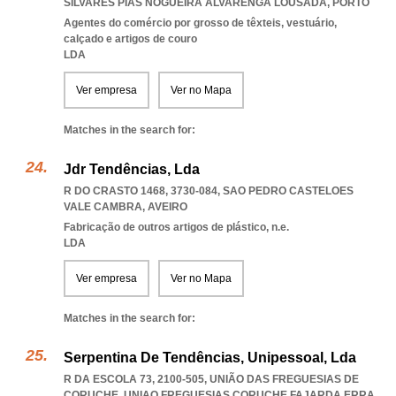
SILVARES PIAS NOGUEIRA ALVARENGA LOUSADA
,
PORTO
Agentes do comércio por grosso de têxteis, vestuário,
calçado e artigos de couro
LDA
Ver empresa
Ver no Mapa
Matches in the search for:
Jdr Tendências, Lda
R DO CRASTO 1468, 3730-084
,
SAO PEDRO CASTELOES
VALE CAMBRA
,
AVEIRO
Fabricação de outros artigos de plástico, n.e.
LDA
Ver empresa
Ver no Mapa
Matches in the search for:
Serpentina De Tendências, Unipessoal, Lda
R DA ESCOLA 73, 2100-505, UNIÃO DAS FREGUESIAS DE
CORUCHE
,
UNIAO FREGUESIAS CORUCHE FAJARDA ERRA
,