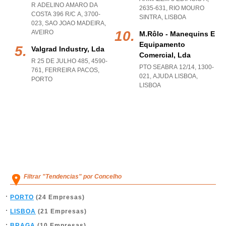
R ADELINO AMARO DA
2635-631
,
RIO MOURO
COSTA 396 R/C A, 3700-
SINTRA
,
LISBOA
023
,
SAO JOAO MADEIRA
,
AVEIRO
M.rôlo - Manequins E
Equipamento
Valgrad Industry, Lda
Comercial, Lda
R 25 DE JULHO 485, 4590-
PTO SEABRA 12/14, 1300-
761
,
FERREIRA PACOS
,
021
,
AJUDA LISBOA
,
PORTO
LISBOA
Filtrar "Tendencias" por Concelho
PORTO
(24 Empresas)
LISBOA
(21 Empresas)
BRAGA
(10 Empresas)