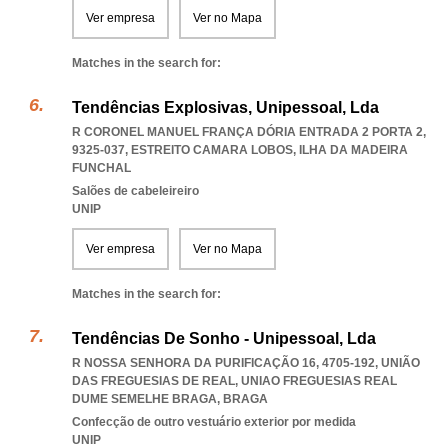
Ver empresa
Ver no Mapa
Matches in the search for:
Tendências Explosivas, Unipessoal, Lda
R CORONEL MANUEL FRANÇA DÓRIA ENTRADA 2 PORTA 2,
9325-037
,
ESTREITO CAMARA LOBOS
,
ILHA DA MADEIRA
FUNCHAL
Salões de cabeleireiro
UNIP
Ver empresa
Ver no Mapa
Matches in the search for:
Tendências De Sonho - Unipessoal, Lda
R NOSSA SENHORA DA PURIFICAÇÃO 16, 4705-192, UNIÃO
DAS FREGUESIAS DE REAL
,
UNIAO FREGUESIAS REAL
DUME SEMELHE BRAGA
,
BRAGA
Confecção de outro vestuário exterior por medida
UNIP