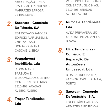
VASCONCELOS CENTRO
45/65 FRAÇÃO F, 2400-
COMERCIAL GLICÍNIAS,
835
,
UNIAO FREGUESIAS
3810-498
,
ARADAS
MARRAZES BAROSA
AVEIRO
,
AVEIRO
LEIRIA
,
LEIRIA
Rumos & Tendências,
Sacentro - Comércio
Lda
De Têxteis, S.a.
AV DA PRIMAVERA 150,
EST OCTÁVIO PATO 177
4815-756
,
INFIAS VIZELA
,
EDIFÍCIO A ARMAZÉM 3,
BRAGA
2785-723
,
SAO
DOMINGOS RANA
Ultra Tendências -
CASCAIS
,
LISBOA
Comércio E
Vougainvest -
Reparação De
Imobiliária, Lda
Automóveis,
Unipessoal, Lda
R DOM MANUEL
BARBUDA E
R DA ESPINHOSA 887,
VASCONCELOS CENTRO
4475-699
,
CASTELO MAIA
,
COMERCIAL GLICÍNIAS,
PORTO
3810-498
,
ARADAS
AVEIRO
,
AVEIRO
Sacwear - Comércio
De Vestuário, S.a.
Traçar Tendências,
EST OCTÁVIO PATO 177
Lda
ARMAZÉM 3 EDIFÍCIO A,