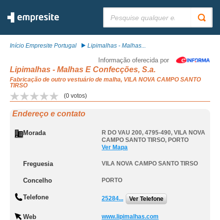
Pesquisar:
Início Empresite Portugal
Lipimalhas - Malhas...
Informação oferecida por
Lipimalhas - Malhas E Confecções, S.a.
Fabricação de outro vestuário de malha, VILA NOVA CAMPO SANTO
TIRSO
(
0
votos)
Endereço e contato
Morada
R DO VAU 200, 4795-490
,
VILA NOVA
CAMPO SANTO TIRSO
,
PORTO
Ver Mapa
Freguesia
VILA NOVA CAMPO SANTO TIRSO
Concelho
PORTO
Telefone
25284...
Ver Telefone
Web
www.lipimalhas.com