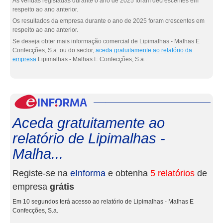
As vendas registadas durante o ano de 2025 foram decrescentes em
respeito ao ano anterior.
Os resultados da empresa durante o ano de 2025 foram crescentes em
respeito ao ano anterior.
Se deseja obter mais informação comercial de Lipimalhas - Malhas E
Confecções, S.a. ou do sector,
aceda gratuitamente ao relatório da
empresa
Lipimalhas - Malhas E Confecções, S.a..
eInf
Aceda gratuitamente ao
relatório de Lipimalhas -
Malha...
Registe-se na
eInforma
e obtenha
5 relatórios
de
empresa
grátis
Em 10 segundos terá acesso ao relatório de Lipimalhas - Malhas E
Confecções, S.a.