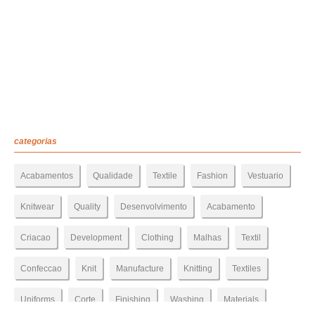
categorias
Acabamentos
Qualidade
Textile
Fashion
Vestuario
Knitwear
Quality
Desenvolvimento
Acabamento
Criacao
Development
Clothing
Malhas
Textil
Confeccao
Knit
Manufacture
Knitting
Textiles
Uniforms
Corte
Finishing
Washing
Materials