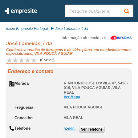
Pesquisar:
Início Empresite Portugal
José Lameirão, Lda
Informação oferecida por
José Lameirão, Lda
Comércio a retalho de ferragens e de vidro plano, em estabelecimentos
especializados, VILA POUCA AGUIAR
(
0
votos)
Endereço e contato
Morada
R ANTÓNIO JOSÉ D'ÁVILA 47, 5450-
019
,
VILA POUCA AGUIAR
,
VILA
REAL
Ver Mapa
Freguesia
VILA POUCA AGUIAR
Concelho
VILA REAL
Telefone
92698...
Ver Telefone