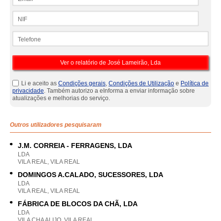
NIF
Telefone
Li e aceito as
Condições gerais
,
Condições de Utilização
e
Política de
privacidade
. Também autorizo a eInforma a enviar informação sobre
atualizações e melhorias do serviço.
Outros utilizadores pesquisaram
J.M. CORREIA - FERRAGENS, LDA
LDA
VILA REAL, VILA REAL
DOMINGOS A.CALADO, SUCESSORES, LDA
LDA
VILA REAL, VILA REAL
FÁBRICA DE BLOCOS DA CHÃ, LDA
LDA
VILA CHA ALIJO, VILA REAL