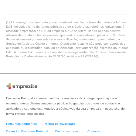
(1) A informação constante do presente relatório resulta da base de dados da Informa
D&B, foi obtida junto de fontes públicas ou do próprio e faz referência unicamente à
atividade empresarial do ENI ou empresa a que se refere, sendo apenas possível
utilizá-la dentro do âmbito empresarial que realiza a respetiva empresa ou ENI. Caso
detete algum erro poderá solicitar a sua retificação, contactando, para o efeito, o
Serviço de Apoio ao Cliente eInforma. O presente relatório não pode ser reproduzido,
publicado ou redistribuído, total ou parcialmente, sem autorização expressa da Informa
D&B. A Informa D&B tem a sua base de dados legalizada pela Comissão Nacional de
Proteção de Dados (Autorização Nº 32/96, emitida a 27/02/1996).
Empresite Portugal é o maior diretório de empresas de Portugal, que o ajuda a
encontrar novos clientes através da publicação gratuita dos dados de contacto e
atividade da sua empresa. Atualize a página web da sua empresa em nosso site, de
forma gratuita, hoje mesmo.
Perguntas frequentes
Política de privacidade
O que é o Empresite Portugal
Condições de uso
Contacto