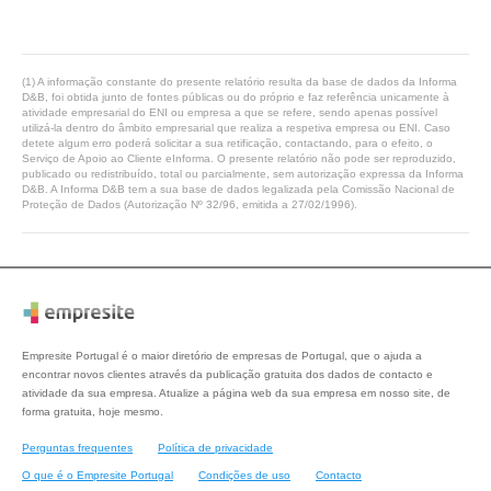
(1) A informação constante do presente relatório resulta da base de dados da Informa
D&B, foi obtida junto de fontes públicas ou do próprio e faz referência unicamente à
atividade empresarial do ENI ou empresa a que se refere, sendo apenas possível
utilizá-la dentro do âmbito empresarial que realiza a respetiva empresa ou ENI. Caso
detete algum erro poderá solicitar a sua retificação, contactando, para o efeito, o
Serviço de Apoio ao Cliente eInforma. O presente relatório não pode ser reproduzido,
publicado ou redistribuído, total ou parcialmente, sem autorização expressa da Informa
D&B. A Informa D&B tem a sua base de dados legalizada pela Comissão Nacional de
Proteção de Dados (Autorização Nº 32/96, emitida a 27/02/1996).
Empresite Portugal é o maior diretório de empresas de Portugal, que o ajuda a
encontrar novos clientes através da publicação gratuita dos dados de contacto e
atividade da sua empresa. Atualize a página web da sua empresa em nosso site, de
forma gratuita, hoje mesmo.
Perguntas frequentes
Política de privacidade
O que é o Empresite Portugal
Condições de uso
Contacto