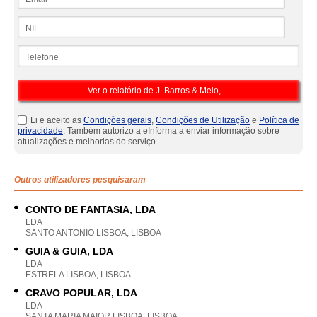
NIF
Telefone
Li e aceito as
Condições gerais
,
Condições de Utilização
e
Política de
privacidade
. Também autorizo a eInforma a enviar informação sobre
atualizações e melhorias do serviço.
Outros utilizadores pesquisaram
CONTO DE FANTASIA, LDA
LDA
SANTO ANTONIO LISBOA, LISBOA
GUIA & GUIA, LDA
LDA
ESTRELA LISBOA, LISBOA
CRAVO POPULAR, LDA
LDA
SANTA MARIA MAIOR LISBOA, LISBOA