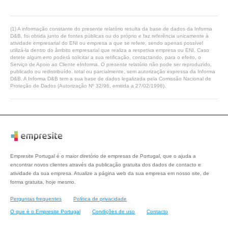
(1) A informação constante do presente relatório resulta da base de dados da Informa
D&B, foi obtida junto de fontes públicas ou do próprio e faz referência unicamente à
atividade empresarial do ENI ou empresa a que se refere, sendo apenas possível
utilizá-la dentro do âmbito empresarial que realiza a respetiva empresa ou ENI. Caso
detete algum erro poderá solicitar a sua retificação, contactando, para o efeito, o
Serviço de Apoio ao Cliente eInforma. O presente relatório não pode ser reproduzido,
publicado ou redistribuído, total ou parcialmente, sem autorização expressa da Informa
D&B. A Informa D&B tem a sua base de dados legalizada pela Comissão Nacional de
Proteção de Dados (Autorização Nº 32/96, emitida a 27/02/1996).
Empresite Portugal é o maior diretório de empresas de Portugal, que o ajuda a
encontrar novos clientes através da publicação gratuita dos dados de contacto e
atividade da sua empresa. Atualize a página web da sua empresa em nosso site, de
forma gratuita, hoje mesmo.
Perguntas frequentes
Política de privacidade
O que é o Empresite Portugal
Condições de uso
Contacto