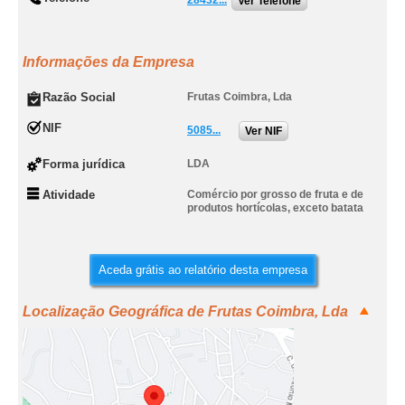
28432...
Ver Telefone
Informações da Empresa
Razão Social
Frutas Coimbra, Lda
NIF
5085...
Ver NIF
Forma jurídica
LDA
Atividade
Comércio por grosso de fruta e de
produtos hortícolas, exceto batata
Aceda grátis ao relatório desta empresa
Localização Geográfica de Frutas Coimbra, Lda