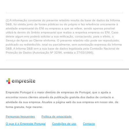
(1) A informação constante do presente relatório resulta da base de dados da Informa
D&B, foi obtida junto de fontes públicas ou do próprio e faz referência unicamente à
atividade empresarial do ENI ou empresa a que se refere, sendo apenas possível
utilizá-la dentro do âmbito empresarial que realiza a respetiva empresa ou ENI. Caso
detete algum erro poderá solicitar a sua retificação, contactando, para o efeito, o
Serviço de Apoio ao Cliente eInforma. O presente relatório não pode ser reproduzido,
publicado ou redistribuído, total ou parcialmente, sem autorização expressa da Informa
D&B. A Informa D&B tem a sua base de dados legalizada pela Comissão Nacional de
Proteção de Dados (Autorização Nº 32/96, emitida a 27/02/1996).
Empresite Portugal é o maior diretório de empresas de Portugal, que o ajuda a
encontrar novos clientes através da publicação gratuita dos dados de contacto e
atividade da sua empresa. Atualize a página web da sua empresa em nosso site, de
forma gratuita, hoje mesmo.
Perguntas frequentes
Política de privacidade
O que é o Empresite Portugal
Condições de uso
Contacto