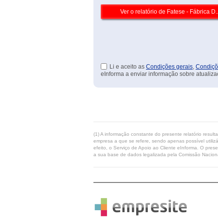
Li e aceito as
Condições gerais
,
Condiçõ
eInforma a enviar informação sobre atualiza
(1) A informação constante do presente relatório resul
empresa a que se refere, sendo apenas possível utilizá
efeito, o Serviço de Apoio ao Cliente eInforma. O pres
a sua base de dados legalizada pela Comissão Naciona