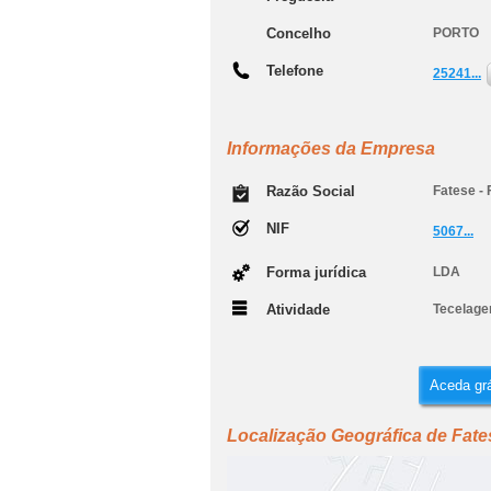
Concelho
PORTO
Telefone
25241...
Informações da Empresa
Razão Social
Fatese -
NIF
5067...
Forma jurídica
LDA
Atividade
Tecelagem
Aceda grá
Localização Geográfica de Fate