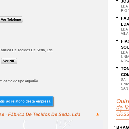
JOS
LDA
RIO
FÁB
Ver Telefone
LD
LDA
VILA
FIA
SOU
 Fábrica De Tecidos De Seda, Lda
LDA
UNI
Ver NIF
NOVA
TON
COM
SA
 de fio do tipo algodão
UNI
SAN
Outr
tis ao relatório desta empresa
de fi
clas
se - Fábrica De Tecidos De Seda, Lda
BRA