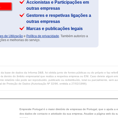
Accionistas e Participações em
outras empresas
Gestores e respetivas ligações a
outras empresas
Marcas e publicações legais
es de Utilização
e
Política de privacidade
. Também autorizo a
ções e melhorias do serviço.
ta da base de dados da Informa D&B, foi obtida junto de fontes públicas ou do próprio e faz refe
-la dentro do âmbito empresarial que realiza a respetiva empresa ou ENI. Caso detete algum erro 
ente relatório não pode ser reproduzido, publicado ou redistribuído, total ou parcialmente, sem
l de Proteção de Dados (Autorização Nº 32/96, emitida a 27/02/1996).
Empresite Portugal é o maior diretório de empresas de Portugal, que o ajuda a e
dos dados de contacto e atividade da sua empresa. Atualize a página web da su