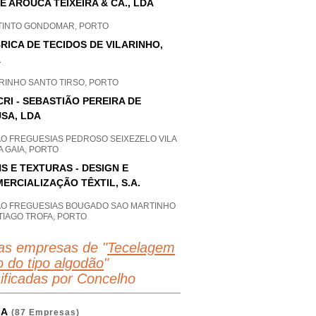
É AROUCA TEIXEIRA & CA., LDA
 TINTO GONDOMAR, PORTO
RICA DE TECIDOS DE VILARINHO,
A
RINHO SANTO TIRSO, PORTO
CRI - SEBASTIÃO PEREIRA DE
SA, LDA
AO FREGUESIAS PEDROSO SEIXEZELO VILA
 GAIA, PORTO
S E TEXTURAS - DESIGN E
ERCIALIZAÇÃO TÊXTIL, S.A.
AO FREGUESIAS BOUGADO SAO MARTINHO
TIAGO TROFA, PORTO
as empresas de "
Tecelagem
o do tipo algodão
"
sificadas por Concelho
GA
(87 Empresas)