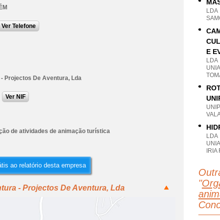
MAS
ÉM
LDA
SAM
Ver Telefone
CAM
CUL
E E
LDA
UNIA
TOM
 - Projectos De Aventura, Lda
ROT
Ver NIF
UNI
UNI
VAL
HID
ção de atividades de animação turística
LDA
UNI
IRIA
tis ao relatório desta empresa
Outr
"
Org
tura - Projectos De Aventura, Lda
anim
Conc