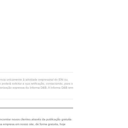
rência unicamente à atividade empresarial do ENI ou
poderá solicitar a sua retificação, contactando, para o
 autorização expressa da Informa D&B. A Informa D&B tem
ncontrar novos clientes através da publicação gratuita
a empresa em nosso site, de forma gratuita, hoje