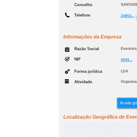
Concelho
SANTAR
Telefone
24953...
Informações da Empresa
Razão Social
Eventura
NIF
5055...
Forma jurídica
LDA
Atividade
Organiza
Aceda grá
Localização Geográfica de Even