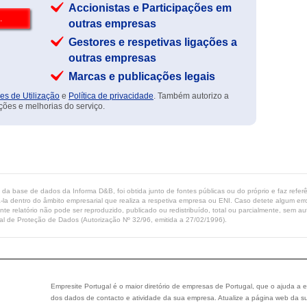
Accionistas e Participações em
outras empresas
Gestores e respetivas ligações a
outras empresas
Marcas e publicações legais
es de Utilização
e
Política de privacidade
. Também autorizo a
ções e melhorias do serviço.
ta da base de dados da Informa D&B, foi obtida junto de fontes públicas ou do próprio e faz refe
-la dentro do âmbito empresarial que realiza a respetiva empresa ou ENI. Caso detete algum erro 
ente relatório não pode ser reproduzido, publicado ou redistribuído, total ou parcialmente, sem
l de Proteção de Dados (Autorização Nº 32/96, emitida a 27/02/1996).
Empresite Portugal é o maior diretório de empresas de Portugal, que o ajuda a e
dos dados de contacto e atividade da sua empresa. Atualize a página web da su