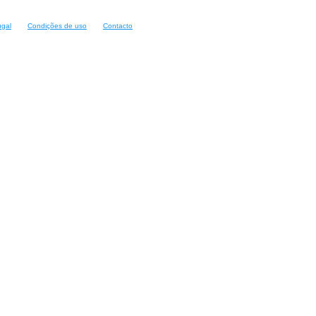
ugal
Condições de uso
Contacto