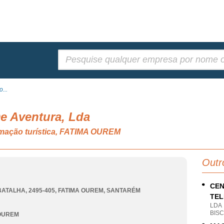
Pesquisar:
...
De Aventura, Lda
imação turística, FATIMA OUREM
Outr
CEN
BATALHA, 2495-405
,
FATIMA OUREM
,
SANTARÉM
TEL
LDA
BIS
 OUREM