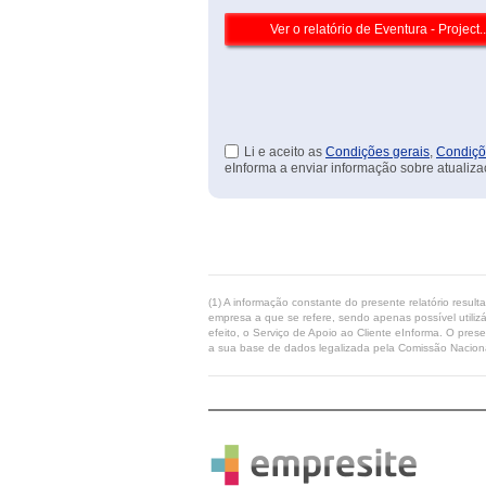
Li e aceito as
Condições gerais
,
Condiçõ
eInforma a enviar informação sobre atualiza
(1) A informação constante do presente relatório resul
empresa a que se refere, sendo apenas possível utilizá
efeito, o Serviço de Apoio ao Cliente eInforma. O pres
a sua base de dados legalizada pela Comissão Naciona