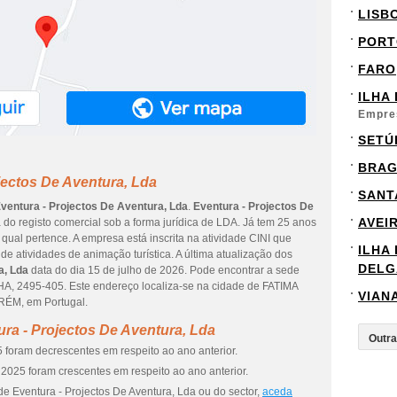
LISB
PORT
FARO
ILHA
Empre
SETÚ
BRA
jectos De Aventura, Lda
SANT
ventura - Projectos De Aventura, Lda
.
Eventura - Projectos De
AVEI
a do registo comercial sob a forma jurídica de LDA. Já tem 25 anos
ual pertence. A empresa está inscrita na atividade CINI que
ILHA
 atividades de animação turística. A última atualização dos
DELG
a, Lda
data do dia 15 de julho de 2026. Pode encontrar a sede
, 2495-405. Este endereço localiza-se na cidade de FATIMA
VIAN
RÉM, em Portugal.
ra - Projectos De Aventura, Lda
 foram decrescentes em respeito ao ano anterior.
2025 foram crescentes em respeito ao ano anterior.
e Eventura - Projectos De Aventura, Lda ou do sector,
aceda