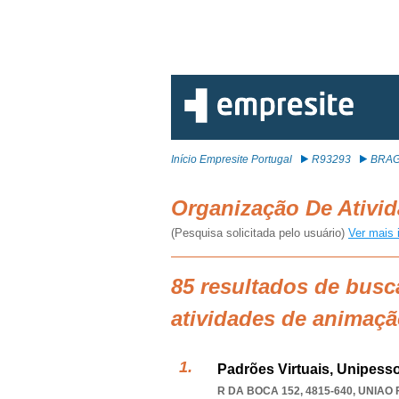
Início Empresite Portugal
R93293
BRA
Organização De Ativi
(Pesquisa solicitada pelo usuário)
Ver mais 
85 resultados de busc
atividades de animaç
Padrões Virtuais, Unipesso
R DA BOCA 152, 4815-640
,
UNIAO 