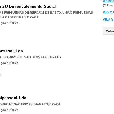
UNIÃO
(2 Em
ra O Desenvolvimento Social
RIO C
DAS FREGUESIAS DE REFOJOS DE BASTO
,
UNIAO FREGUESIAS
ELA CABECEIRAS
,
BRAGA
VILAR
ção turística
pessoal, Lda
 113, 4820-011
,
SAO GENS FAFE
,
BRAGA
ção turística
T
nipessoal, Lda
0-009
,
MESAO FRIO GUIMARAES
,
BRAGA
ção turística