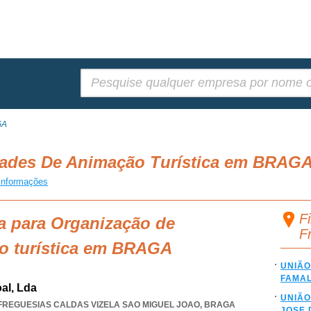
Pesquisar:
GA
dades De Animação Turística em BRAG
informações
F
a para Organização de
F
ão turística em BRAGA
UNIÃO
FAMAL
al, Lda
UNIÃO
FREGUESIAS CALDAS VIZELA SAO MIGUEL JOAO
,
BRAGA
JOSE 