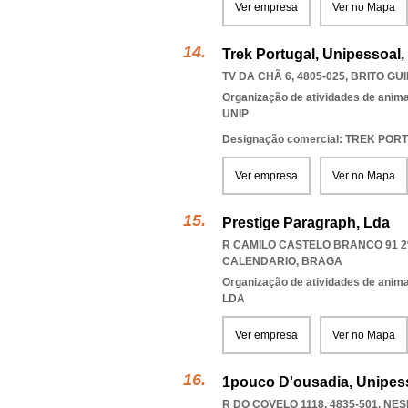
Ver empresa
Ver no Mapa
Trek Portugal, Unipessoal,
TV DA CHÃ 6, 4805-025
,
BRITO GU
Organização de atividades de anima
UNIP
Designação comercial: TREK PO
Ver empresa
Ver no Mapa
Prestige Paragraph, Lda
R CAMILO CASTELO BRANCO 91 2º
CALENDARIO
,
BRAGA
Organização de atividades de anima
LDA
Ver empresa
Ver no Mapa
1pouco D'ousadia, Unipes
R DO COVELO 1118, 4835-501
,
NES