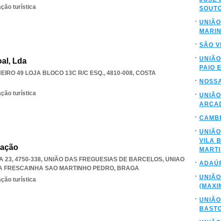
ção turística
SOUTO
UNIÃO
MARI
SÃO V
UNIÃO
al, Lda
PAIO 
RO 49 LOJA BLOCO 13C R/C ESQ., 4810-008
,
COSTA
NOSS
ção turística
UNIÃO
ARCAD
CAMBE
UNIÃO
VILA 
iação
MARTI
 23, 4750-338, UNIÃO DAS FREGUESIAS DE BARCELOS
,
UNIAO
ADAÚ
A FRESCAINHA SAO MARTINHO PEDRO
,
BRAGA
UNIÃO
ção turística
(MAXI
UNIÃO
BASTO