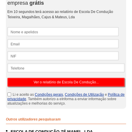
empresa
grátis
Em 10 segundos terá acesso ao relatório de Escola De Condução
Teixeira, Magalhães, Cajus & Mateus, Lda
Nome e apelidos
Email
NIF
Telefone
Li e aceito as
Condições gerais
,
Condições de Utilização
e
Política de
privacidade
. Também autorizo a eInforma a enviar informação sobre
atualizações e melhorias do serviço.
Outros utilizadores pesquisaram
ESCOLA DE CONDUÇÃO ZÉ MANEL, LDA