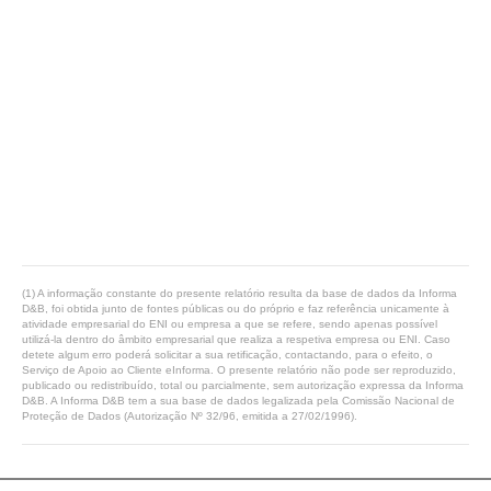
(1) A informação constante do presente relatório resulta da base de dados da Informa
D&B, foi obtida junto de fontes públicas ou do próprio e faz referência unicamente à
atividade empresarial do ENI ou empresa a que se refere, sendo apenas possível
utilizá-la dentro do âmbito empresarial que realiza a respetiva empresa ou ENI. Caso
detete algum erro poderá solicitar a sua retificação, contactando, para o efeito, o
Serviço de Apoio ao Cliente eInforma. O presente relatório não pode ser reproduzido,
publicado ou redistribuído, total ou parcialmente, sem autorização expressa da Informa
D&B. A Informa D&B tem a sua base de dados legalizada pela Comissão Nacional de
Proteção de Dados (Autorização Nº 32/96, emitida a 27/02/1996).