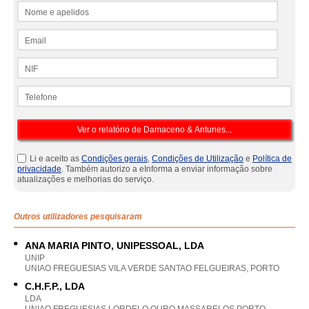
Nome e apelidos
Email
NIF
Telefone
Li e aceito as
Condições gerais
,
Condições de Utilização
e
Política de
privacidade
. Também autorizo a eInforma a enviar informação sobre
atualizações e melhorias do serviço.
Outros utilizadores pesquisaram
ANA MARIA PINTO, UNIPESSOAL, LDA
UNIP
UNIAO FREGUESIAS VILA VERDE SANTAO FELGUEIRAS, PORTO
C.H.F.P., LDA
LDA