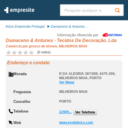
Pesquisar:
Início Empresite Portugal
Damaceno & Antunes ...
Informação oferecida por
Damaceno & Antunes - Tecidos De Decoração, Lda
Comércio por grosso de têxteis, MILHEIROS MAIA
(
0
votos)
Endereço e contato
Morada
R DA ALEGRIA 387/389, 4475-309
,
MILHEIROS MAIA
,
PORTO
Ver Mapa
Freguesia
MILHEIROS MAIA
Concelho
PORTO
Telefone
22905...
Ver Telefone
Web
www.evofabrics.com