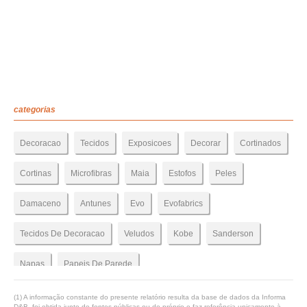
categorias
Decoracao
Tecidos
Exposicoes
Decorar
Cortinados
Cortinas
Microfibras
Maia
Estofos
Peles
Damaceno
Antunes
Evo
Evofabrics
Tecidos De Decoracao
Veludos
Kobe
Sanderson
Napas
Papeis De Parede
(1) A informação constante do presente relatório resulta da base de dados da Informa
D&B, foi obtida junto de fontes públicas ou do próprio e faz referência unicamente à