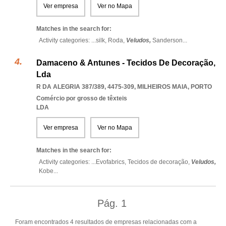
Ver empresa
Ver no Mapa
Matches in the search for:
Activity categories: ...
silk,
Roda,
Veludos,
Sanderson
...
Damaceno & Antunes - Tecidos De Decoração,
Lda
R DA ALEGRIA 387/389, 4475-309
,
MILHEIROS MAIA
,
PORTO
Comércio por grosso de têxteis
LDA
Ver empresa
Ver no Mapa
Matches in the search for:
Activity categories: ...
Evofabrics,
Tecidos de decoração,
Veludos,
Kobe
...
Pág.
1
Foram encontrados 4 resultados de empresas relacionadas com a