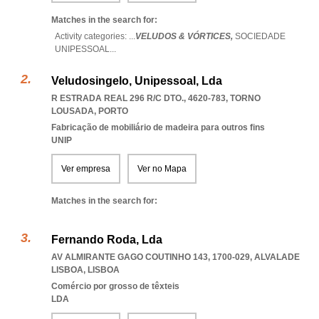
Matches in the search for:
Activity categories: ...
VELUDOS & VÓRTICES,
SOCIEDADE
UNIPESSOAL
...
Veludosingelo, Unipessoal, Lda
R ESTRADA REAL 296 R/C DTO., 4620-783
,
TORNO
LOUSADA
,
PORTO
Fabricação de mobiliário de madeira para outros fins
UNIP
Ver empresa
Ver no Mapa
Matches in the search for:
Fernando Roda, Lda
AV ALMIRANTE GAGO COUTINHO 143, 1700-029
,
ALVALADE
LISBOA
,
LISBOA
Comércio por grosso de têxteis
LDA