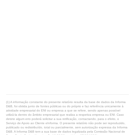
(1) A informação constante do presente relatório resulta da base de dados da Informa
D&B, foi obtida junto de fontes públicas ou do próprio e faz referência unicamente à
atividade empresarial do ENI ou empresa a que se refere, sendo apenas possível
utilizá-la dentro do âmbito empresarial que realiza a respetiva empresa ou ENI. Caso
detete algum erro poderá solicitar a sua retificação, contactando, para o efeito, o
Serviço de Apoio ao Cliente eInforma. O presente relatório não pode ser reproduzido,
publicado ou redistribuído, total ou parcialmente, sem autorização expressa da Informa
D&B. A Informa D&B tem a sua base de dados legalizada pela Comissão Nacional de