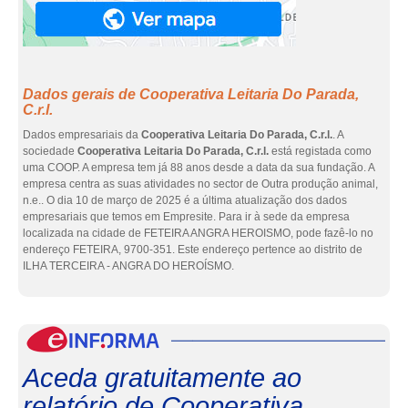
Dados gerais de Cooperativa Leitaria Do Parada,
C.r.l.
Dados empresariais da
Cooperativa Leitaria Do Parada, C.r.l.
. A
sociedade
Cooperativa Leitaria Do Parada, C.r.l.
está registada como
uma COOP. A empresa tem já 88 anos desde a data da sua fundação. A
empresa centra as suas atividades no sector de Outra produção animal,
n.e.. O dia 10 de março de 2025 é a última atualização dos dados
empresariais que temos em Empresite. Para ir à sede da empresa
localizada na cidade de FETEIRA ANGRA HEROISMO, pode fazê-lo no
endereço FETEIRA, 9700-351. Este endereço pertence ao distrito de
ILHA TERCEIRA - ANGRA DO HEROÍSMO.
eInf
Aceda gratuitamente ao
relatório de Cooperativa