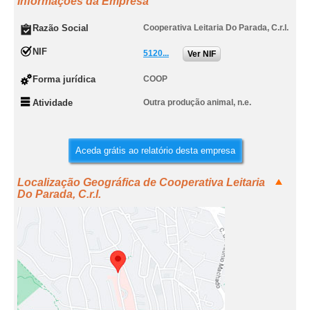
Informações da Empresa
Razão Social
Cooperativa Leitaria Do Parada, C.r.l.
NIF
5120...
Ver NIF
Forma jurídica
COOP
Atividade
Outra produção animal, n.e.
Aceda grátis ao relatório desta empresa
Localização Geográfica de Cooperativa Leitaria
Do Parada, C.r.l.