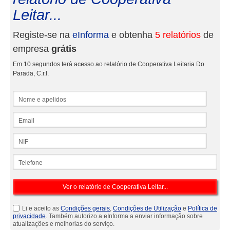
Leitar...
Registe-se na
eInforma
e obtenha
5 relatórios
de
empresa
grátis
Em 10 segundos terá acesso ao relatório de Cooperativa Leitaria Do
Parada, C.r.l.
Nome e apelidos
Email
NIF
Telefone
Li e aceito as
Condições gerais
,
Condições de Utilização
e
Política de
privacidade
. Também autorizo a eInforma a enviar informação sobre
atualizações e melhorias do serviço.