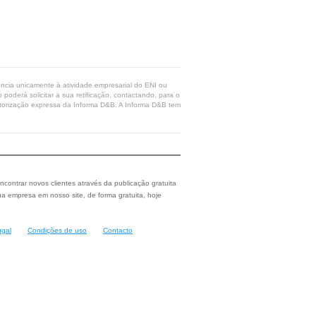
rência unicamente à atividade empresarial do ENI ou
poderá solicitar a sua retificação, contactando, para o
 autorização expressa da Informa D&B. A Informa D&B tem
ncontrar novos clientes através da publicação gratuita
a empresa em nosso site, de forma gratuita, hoje
ugal
Condições de uso
Contacto