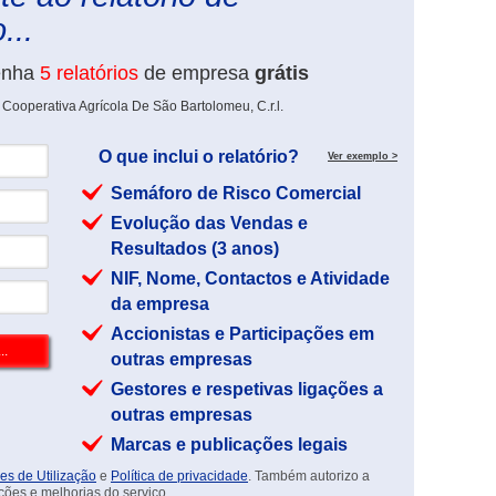
...
enha
5 relatórios
de empresa
grátis
Cooperativa Agrícola De São Bartolomeu, C.r.l.
O que inclui o relatório?
Ver exemplo >
Semáforo de Risco Comercial
Evolução das Vendas e
Resultados (3 anos)
NIF, Nome, Contactos e Atividade
da empresa
Accionistas e Participações em
outras empresas
Gestores e respetivas ligações a
outras empresas
Marcas e publicações legais
es de Utilização
e
Política de privacidade
. Também autorizo a
ções e melhorias do serviço.