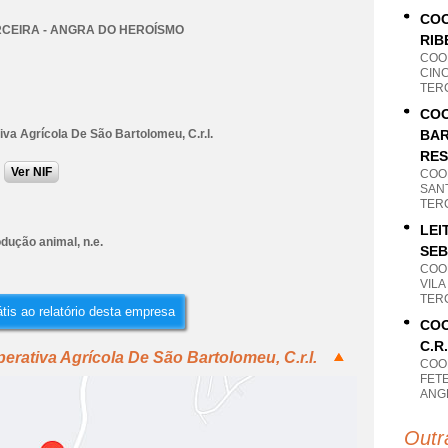
COO
RCEIRA - ANGRA DO HEROÍSMO
RIB
COO
CINC
TER
COO
va Agrícola De São Bartolomeu, C.r.l.
BAR
RES
Ver NIF
COO
SAN
TER
LEI
dução animal, n.e.
SEB
COO
VILA
TER
tis ao relatório desta empresa
COO
C.R.
rativa Agrícola De São Bartolomeu, C.r.l.
COO
FETE
ANG
Outr