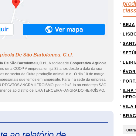
prod
clas
BEJA
LISB
SANT
SETÚ
ícola De São Bartolomeu, C.r.l.
LEIRI
a De São Bartolomeu, C.r.l.
. A sociedade
Cooperativa Agrícola
omo uma COOP. A empresa tem já 82 anos desde a data da sua
ÉVOR
es no sector de Outra produção animal, n.e.. O dia 10 de março
mpresariais que temos em Empresite. Para ir à sede da empresa
PORT
U REGATOS ANGRA HEROISMO, pode fazê-lo no endereço SÃO
ILHA
rtence ao distrito de ILHA TERCEIRA - ANGRA DO HEROÍSMO.
HERO
VILA
BRA
eInforma
e ao relatório de