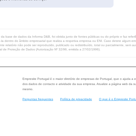
ta da base de dados da Informa D&B, foi obtida junto de fontes públicas ou do próprio e faz refe
-la dentro do âmbito empresarial que realiza a respetiva empresa ou ENI. Caso detete algum erro 
ente relatório não pode ser reproduzido, publicado ou redistribuído, total ou parcialmente, sem
l de Proteção de Dados (Autorização Nº 32/96, emitida a 27/02/1996).
Empresite Portugal é o maior diretório de empresas de Portugal, que o ajuda a e
dos dados de contacto e atividade da sua empresa. Atualize a página web da su
mesmo.
Perguntas frequentes
Política de privacidade
O que é o Empresite Port