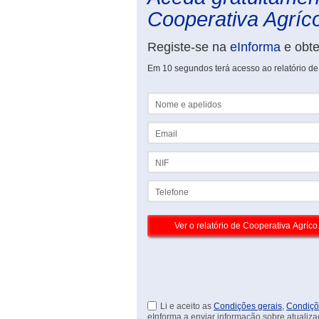
Cooperativa Agríco
Registe-se na
eInforma
e obt
Em 10 segundos terá acesso ao relatório de 
Nome e apelidos
Email
NIF
Telefone
Li e aceito as
Condições gerais
,
Condiçõ
eInforma a enviar informação sobre atualiza