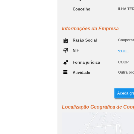
Concelho
ILHA TE
Informações da Empresa
Razão Social
Cooperati
NIF
5120...
Forma jurídica
COOP
Atividade
Outra pro
Aceda grá
Localização Geográfica de Coope