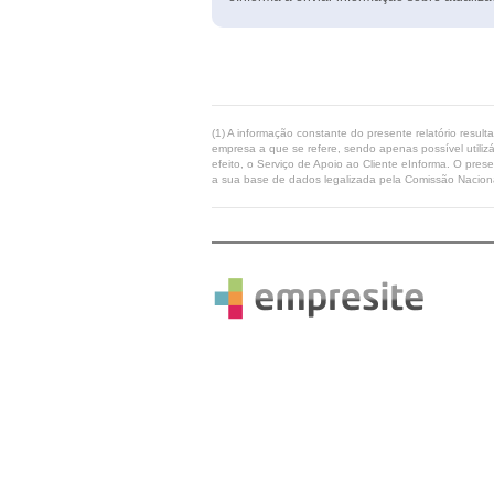
(1) A informação constante do presente relatório resul
empresa a que se refere, sendo apenas possível utilizá
efeito, o Serviço de Apoio ao Cliente eInforma. O pres
a sua base de dados legalizada pela Comissão Naciona