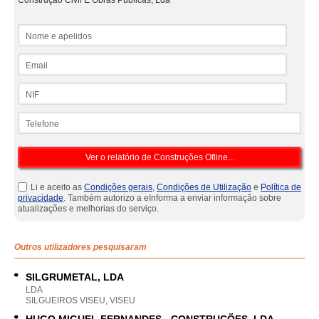
Construção Civil E Obras Públicas, Lda
Nome e apelidos
Email
NIF
Telefone
Li e aceito as
Condições gerais
,
Condições de Utilização
e
Política de
privacidade
. Também autorizo a eInforma a enviar informação sobre
atualizações e melhorias do serviço.
Outros utilizadores pesquisaram
SILGRUMETAL, LDA
LDA
SILGUEIROS VISEU, VISEU