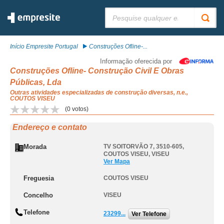
Pesquisar:
Início Empresite Portugal
Construções Ofline-...
Informação oferecida por
Construções Ofline- Construção Civil E Obras
Públicas, Lda
Outras atividades especializadas de construção diversas, n.e.,
COUTOS VISEU
(
0
votos)
Endereço e contato
Morada
TV SOITORVÃO 7, 3510-605
,
COUTOS VISEU
,
VISEU
Ver Mapa
Freguesia
COUTOS VISEU
Concelho
VISEU
Telefone
23299...
Ver Telefone