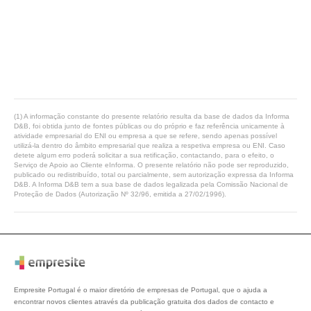
(1) A informação constante do presente relatório resulta da base de dados da Informa
D&B, foi obtida junto de fontes públicas ou do próprio e faz referência unicamente à
atividade empresarial do ENI ou empresa a que se refere, sendo apenas possível
utilizá-la dentro do âmbito empresarial que realiza a respetiva empresa ou ENI. Caso
detete algum erro poderá solicitar a sua retificação, contactando, para o efeito, o
Serviço de Apoio ao Cliente eInforma. O presente relatório não pode ser reproduzido,
publicado ou redistribuído, total ou parcialmente, sem autorização expressa da Informa
D&B. A Informa D&B tem a sua base de dados legalizada pela Comissão Nacional de
Proteção de Dados (Autorização Nº 32/96, emitida a 27/02/1996).
Empresite Portugal é o maior diretório de empresas de Portugal, que o ajuda a
encontrar novos clientes através da publicação gratuita dos dados de contacto e