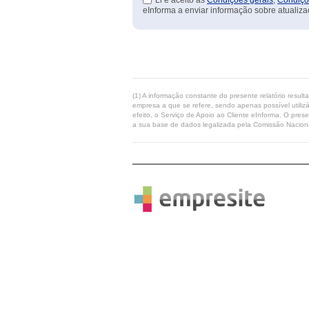
Li e aceito as
Condições gerais
,
Condiçõ
eInforma a enviar informação sobre atualiza
(1) A informação constante do presente relatório resul
empresa a que se refere, sendo apenas possível utilizá
efeito, o Serviço de Apoio ao Cliente eInforma. O pres
a sua base de dados legalizada pela Comissão Naciona