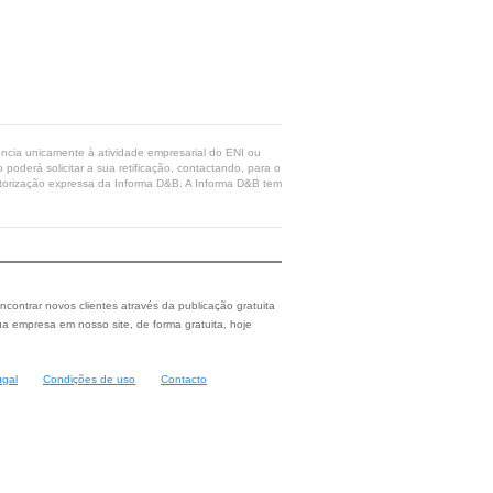
rência unicamente à atividade empresarial do ENI ou
poderá solicitar a sua retificação, contactando, para o
 autorização expressa da Informa D&B. A Informa D&B tem
ncontrar novos clientes através da publicação gratuita
a empresa em nosso site, de forma gratuita, hoje
ugal
Condições de uso
Contacto