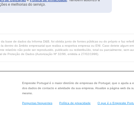
es de Utilização
e
Política de privacidade
. Também autorizo a
ções e melhorias do serviço.
ta da base de dados da Informa D&B, foi obtida junto de fontes públicas ou do próprio e faz refe
-la dentro do âmbito empresarial que realiza a respetiva empresa ou ENI. Caso detete algum erro 
ente relatório não pode ser reproduzido, publicado ou redistribuído, total ou parcialmente, sem
l de Proteção de Dados (Autorização Nº 32/96, emitida a 27/02/1996).
Empresite Portugal é o maior diretório de empresas de Portugal, que o ajuda a e
dos dados de contacto e atividade da sua empresa. Atualize a página web da su
mesmo.
Perguntas frequentes
Política de privacidade
O que é o Empresite Port