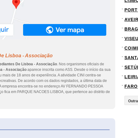
LISB
PORT
AVEI
BRA
VISE
COIM
e Lisboa - Associação
SANT
diantes De Lisboa - Associação
. Nos organismos oficiais de
SETÚ
a - Associação
aparece inscrita como ASS. Desde o início da sua
u mais de 18 anos de experiência. A atividade CINI centra-se
LEIRI
creativas. De acordo com os dados registados, a última data de
FARO
25. A empresa encontra-se no endereço AV FERNANDO PESSOA
eço fica em PARQUE NACOES LISBOA, que pertence ao distrito de
eInforma