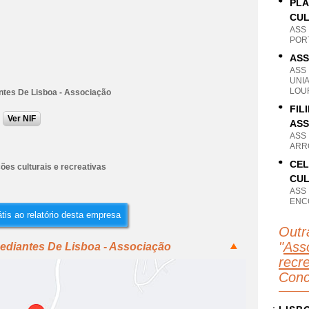
PLA
CU
ASS
PORT
ASS
ASS
UNI
LOU
tes De Lisboa - Associação
FIL
Ver NIF
ASS
ASS
ARRO
CEL
ões culturais e recreativas
CUL
ASS
ENC
tis ao relatório desta empresa
Outr
"
Asso
ediantes De Lisboa - Associação
recr
Conc