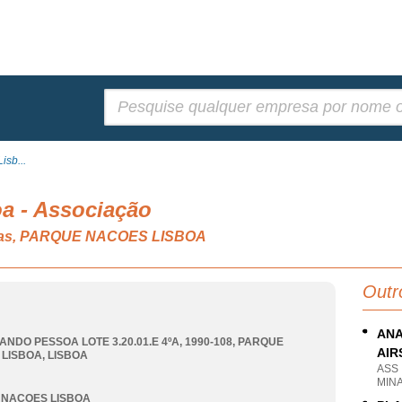
Pesquisar:
isb...
a - Associação
tivas, PARQUE NACOES LISBOA
Outr
ANA
ANDO PESSOA LOTE 3.20.01.E 4ºA, 1990-108
,
PARQUE
AIR
 LISBOA
,
LISBOA
ASS
MIN
 NACOES LISBOA