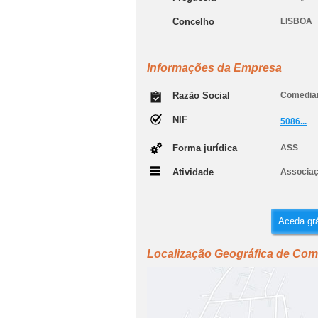
Concelho
LISBOA
Informações da Empresa
Razão Social
Comedian
NIF
5086...
Forma jurídica
ASS
Atividade
Associaç
Aceda grá
Localização Geográfica de Com