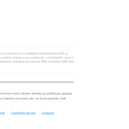
rência unicamente à atividade empresarial do ENI ou
poderá solicitar a sua retificação, contactando, para o
 autorização expressa da Informa D&B. A Informa D&B tem
ncontrar novos clientes através da publicação gratuita
a empresa em nosso site, de forma gratuita, hoje
ugal
Condições de uso
Contacto