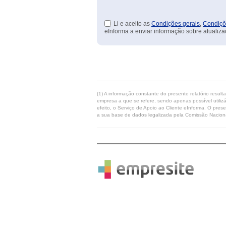
Li e aceito as
Condições gerais
,
Condiçõ
eInforma a enviar informação sobre atualiza
(1) A informação constante do presente relatório resul
empresa a que se refere, sendo apenas possível utilizá
efeito, o Serviço de Apoio ao Cliente eInforma. O pres
a sua base de dados legalizada pela Comissão Naciona