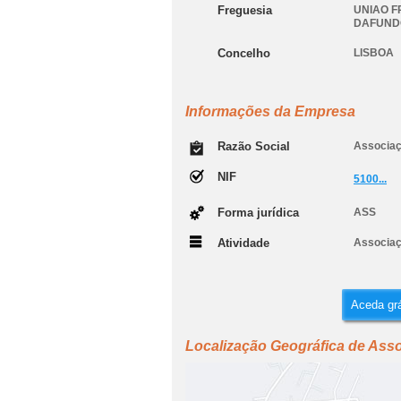
Freguesia
UNIAO F
DAFUND
Concelho
LISBOA
Informações da Empresa
Razão Social
Associaç
NIF
5100...
Forma jurídica
ASS
Atividade
Associaç
Aceda grá
Localização Geográfica de Ass