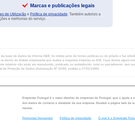
Marcas e publicações legais
es de Utilização
e
Política de privacidade
. Também autorizo a
ções e melhorias do serviço.
ta da base de dados da Informa D&B, foi obtida junto de fontes públicas ou do próprio e faz refe
-la dentro do âmbito empresarial que realiza a respetiva empresa ou ENI. Caso detete algum erro 
ente relatório não pode ser reproduzido, publicado ou redistribuído, total ou parcialmente, sem
l de Proteção de Dados (Autorização Nº 32/96, emitida a 27/02/1996).
Empresite Portugal é o maior diretório de empresas de Portugal, que o ajuda a e
dos dados de contacto e atividade da sua empresa. Atualize a página web da su
mesmo.
Perguntas frequentes
Política de privacidade
O que é o Empresite Port