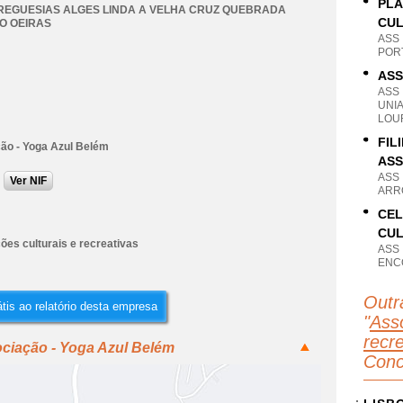
PLA
REGUESIAS ALGES LINDA A VELHA CRUZ QUEBRADA
CU
O OEIRAS
ASS
PORT
ASS
ASS
UNI
LOU
FIL
ão - Yoga Azul Belém
ASS
ASS
Ver NIF
ARRO
CEL
CUL
ões culturais e recreativas
ASS
ENC
Outr
tis ao relatório desta empresa
"
Asso
recr
ociação - Yoga Azul Belém
Conc