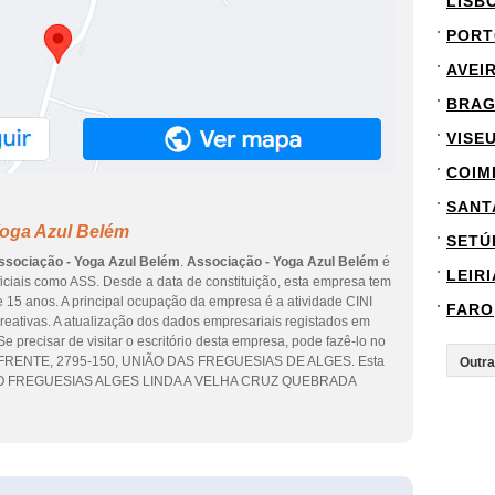
LISB
PORT
AVEI
BRA
VISE
COIM
SANT
Yoga Azul Belém
SETÚ
ssociação - Yoga Azul Belém
.
Associação - Yoga Azul Belém
é
LEIRI
ciais como ASS. Desde a data de constituição, esta empresa tem
e 15 anos. A principal ocupação da empresa é a atividade CINI
FARO
reativas. A atualização dos dados empresariais registados em
e precisar de visitar o escritório desta empresa, pode fazê-lo no
ºFRENTE, 2795-150, UNIÃO DAS FREGUESIAS DE ALGES. Esta
UNIAO FREGUESIAS ALGES LINDA A VELHA CRUZ QUEBRADA