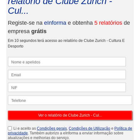
relatório de Clube Zurich -
Cul...
Registe-se na
eInforma
e obtenha
5 relatórios
de
empresa
grátis
Em 10 segundos terá acesso ao relatório de Clube Zurich - Cultura E
Desporto
Nome e apelidos
Email
NIF
Telefone
Li e aceito as
Condições gerais
,
Condições de Utilização
e
Política de
privacidade
. Também autorizo a eInforma a enviar informação sobre
atualizações e melhorias do serviço.