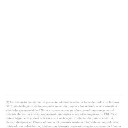
(1) A informação constante do presente relatório resulta da base de dados da Informa
D&B, foi obtida junto de fontes públicas ou do próprio e faz referência unicamente à
atividade empresarial do ENI ou empresa a que se refere, sendo apenas possível
utilizá-la dentro do âmbito empresarial que realiza a respetiva empresa ou ENI. Caso
detete algum erro poderá solicitar a sua retificação, contactando, para o efeito, o
Serviço de Apoio ao Cliente eInforma. O presente relatório não pode ser reproduzido,
publicado ou redistribuído, total ou parcialmente, sem autorização expressa da Informa