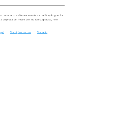
ncontrar novos clientes através da publicação gratuita
a empresa em nosso site, de forma gratuita, hoje
ugal
Condições de uso
Contacto