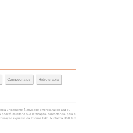
Campeonatos
Hidroterapia
rência unicamente à atividade empresarial do ENI ou
poderá solicitar a sua retificação, contactando, para o
 autorização expressa da Informa D&B. A Informa D&B tem