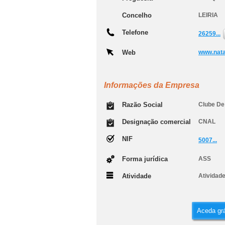
Concelho
LEIRIA
Telefone
26259...
Web
www.nat
Informações da Empresa
Razão Social
Clube De
Designação comercial
CNAL
NIF
5007...
Forma jurídica
ASS
Atividade
Atividad
Aceda grá