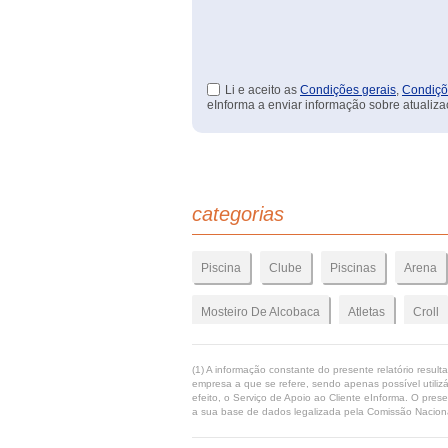
Li e aceito as
Condições gerais
,
Condiçõ
eInforma a enviar informação sobre atualiza
categorias
Piscina
Clube
Piscinas
Arena
Mosteiro De Alcobaca
Atletas
Croll
(1) A informação constante do presente relatório resul
empresa a que se refere, sendo apenas possível utilizá
efeito, o Serviço de Apoio ao Cliente eInforma. O pres
a sua base de dados legalizada pela Comissão Naciona