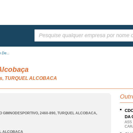
Pesquisar:
 De...
Alcobaça
ivos, TURQUEL ALCOBACA
Outr
CDC
O GIMNODESPORTIVO, 2460-890
,
TURQUEL ALCOBACA
,
DA 
ASS
CARA
L ALCOBACA