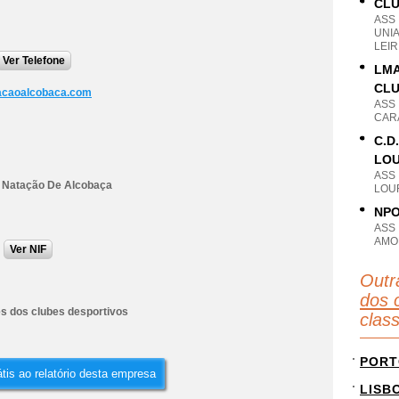
CLU
ASS
UNI
LEIR
Ver Telefone
LMA
CL
acaoalcobaca.com
ASS
CARA
C.D
LOU
ASS
 Natação De Alcobaça
LOUR
NPO
ASS
AMOR
Ver NIF
Outr
dos 
es dos clubes desportivos
clas
PORT
tis ao relatório desta empresa
LISB