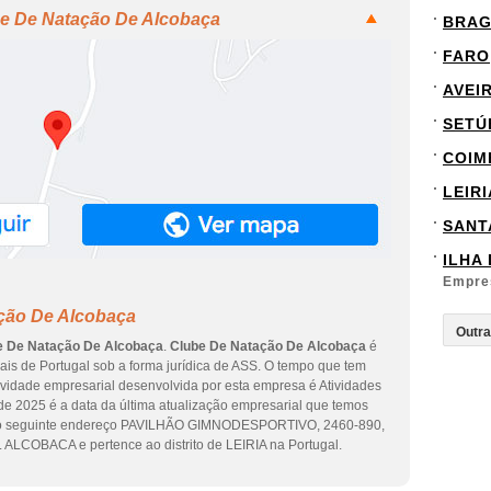
be De Natação De Alcobaça
BRA
FARO
AVEI
SETÚ
COIM
LEIRI
SANT
ILHA
Empre
ção De Alcobaça
e De Natação De Alcobaça
.
Clube De Natação De Alcobaça
é
ais de Portugal sob a forma jurídica de ASS. O tempo que tem
tividade empresarial desenvolvida por esta empresa é Atividades
 de 2025 é a data da última atualização empresarial que temos
m o seguinte endereço PAVILHÃO GIMNODESPORTIVO, 2460-890,
ALCOBACA e pertence ao distrito de LEIRIA na Portugal.