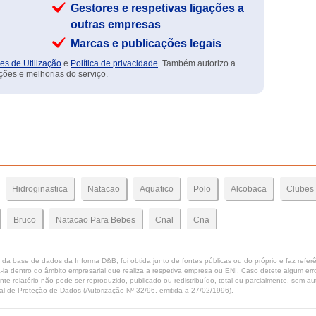
Gestores e respetivas ligações a
outras empresas
Marcas e publicações legais
es de Utilização
e
Política de privacidade
. Também autorizo a
ções e melhorias do serviço.
Hidroginastica
Natacao
Aquatico
Polo
Alcobaca
Clubes
Bruco
Natacao Para Bebes
Cnal
Cna
ta da base de dados da Informa D&B, foi obtida junto de fontes públicas ou do próprio e faz refe
-la dentro do âmbito empresarial que realiza a respetiva empresa ou ENI. Caso detete algum erro 
ente relatório não pode ser reproduzido, publicado ou redistribuído, total ou parcialmente, sem
l de Proteção de Dados (Autorização Nº 32/96, emitida a 27/02/1996).