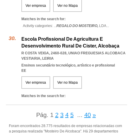
Ver empresa
Ver no Mapa
Matches in the search for:
Activity categories: ...
REGALO DO MOSTEIRO,
LDA
...
Escola Profissional De Agricultura E
Desenvolvimento Rural De Cister, Alcobaça
R COSTA VEIGA, 2460-028
,
UNIAO FREGUESIAS ALCOBACA
VESTIARIA
,
LEIRIA
Ensinos secundário tecnológico, artístico e profissional
EE
Ver empresa
Ver no Mapa
Matches in the search for:
Pág.
1
2
3
4
5
...
40
»
Foram encontrados 28.775 resultados de empresas relacionadas com
a pesquisa realizada "Mosteiro De Alcobaca". Há 29 departamentos