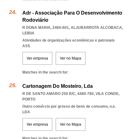
Adr - Associação Para O Desenvolvimento
Rodoviário
R DONA MARIA, 2460-601
,
ALJUBARROTA ALCOBACA
,
LEIRIA
Atividades de organizações económicas e patronais
ASS
Ver empresa
Ver no Mapa
Matches in the search for:
Cartonagem Do Mosteiro, Lda
R DE SANTO AMARO 250 R/C, 4480-780
,
VILA CONDE
,
PORTO
Outro comércio por grosso de bens de consumo, n.e.
LDA
Ver empresa
Ver no Mapa
Matches in the search for: