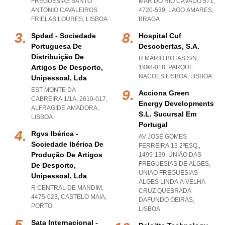
FREGUESIAS SANTO
MAR DO RIO CÁVADO 571,
ANTONIO CAVALEIROS
4720-539
,
LAGO AMARES
,
FRIELAS LOURES
,
LISBOA
BRAGA
Spdad - Sociedade
Hospital Cuf
Portuguesa De
Descobertas, S.a.
Distribuição De
R MÁRIO BOTAS S/N,
Artigos De Desporto,
1998-018
,
PARQUE
NACOES LISBOA
,
LISBOA
Unipessoal, Lda
EST MONTE DA
Acciona Green
CABREIRA 1/1A, 2610-017
,
Energy Developments
ALFRAGIDE AMADORA
,
S.l. Sucursal Em
LISBOA
Portugal
Rgvs Ibérica -
AV JOSÉ GOMES
Sociedade Ibérica De
FERREIRA 13 2ºESQ.,
Produção De Artigos
1495-139, UNIÃO DAS
FREGUESIAS DE ALGES
,
De Desporto,
UNIAO FREGUESIAS
Unipessoal, Lda
ALGES LINDA A VELHA
R CENTRAL DE MANDIM,
CRUZ QUEBRADA
4475-023
,
CASTELO MAIA
,
DAFUNDO OEIRAS
,
PORTO
LISBOA
Sata Internacional -