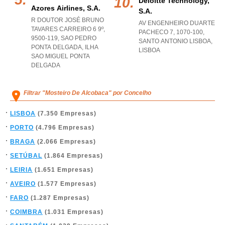
Deloitte Technology,
Azores Airlines, S.a.
S.a.
R DOUTOR JOSÉ BRUNO
AV ENGENHEIRO DUARTE
TAVARES CARREIRO 6 9º,
PACHECO 7, 1070-100
,
9500-119
,
SAO PEDRO
SANTO ANTONIO LISBOA
,
PONTA DELGADA
,
ILHA
LISBOA
SAO MIGUEL PONTA
DELGADA
Filtrar "Mosteiro De Alcobaca" por Concelho
LISBOA
(7.350 Empresas)
PORTO
(4.796 Empresas)
BRAGA
(2.066 Empresas)
SETÚBAL
(1.864 Empresas)
LEIRIA
(1.651 Empresas)
AVEIRO
(1.577 Empresas)
FARO
(1.287 Empresas)
COIMBRA
(1.031 Empresas)