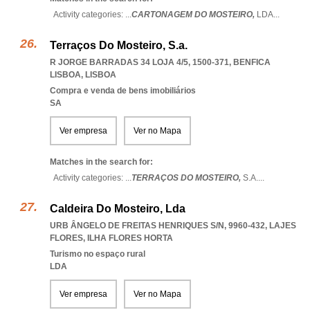
Activity categories: ...
CARTONAGEM DO MOSTEIRO,
LDA
...
Terraços Do Mosteiro, S.a.
R JORGE BARRADAS 34 LOJA 4/5, 1500-371
,
BENFICA
LISBOA
,
LISBOA
Compra e venda de bens imobiliários
SA
Ver empresa
Ver no Mapa
Matches in the search for:
Activity categories: ...
TERRAÇOS DO MOSTEIRO,
S.A.
...
Caldeira Do Mosteiro, Lda
URB ÂNGELO DE FREITAS HENRIQUES S/N, 9960-432
,
LAJES
FLORES
,
ILHA FLORES HORTA
Turismo no espaço rural
LDA
Ver empresa
Ver no Mapa