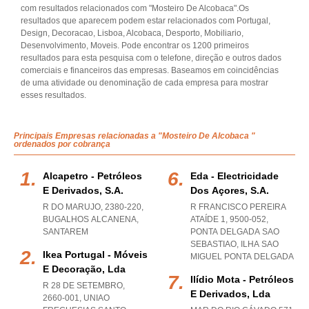
com resultados relacionados com "Mosteiro De Alcobaca".Os
resultados que aparecem podem estar relacionados com Portugal,
Design, Decoracao, Lisboa, Alcobaca, Desporto, Mobiliario,
Desenvolvimento, Moveis. Pode encontrar os 1200 primeiros
resultados para esta pesquisa com o telefone, direção e outros dados
comerciais e financeiros das empresas. Baseamos em coincidências
de uma atividade ou denominação de cada empresa para mostrar
esses resultados.
Principais Empresas relacionadas a "Mosteiro De Alcobaca "
ordenados por cobrança
Alcapetro - Petróleos
Eda - Electricidade
E Derivados, S.a.
Dos Açores, S.a.
R DO MARUJO, 2380-220
,
R FRANCISCO PEREIRA
BUGALHOS ALCANENA
,
ATAÍDE 1, 9500-052
,
SANTAREM
PONTA DELGADA SAO
SEBASTIAO
,
ILHA SAO
Ikea Portugal - Móveis
MIGUEL PONTA DELGADA
E Decoração, Lda
Ilídio Mota - Petróleos
R 28 DE SETEMBRO,
E Derivados, Lda
2660-001
,
UNIAO