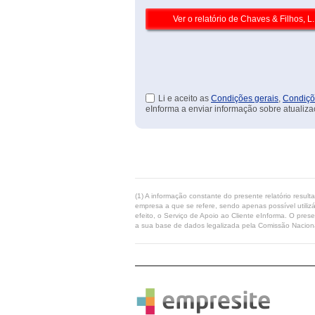
Li e aceito as
Condições gerais
,
Condiçõ
eInforma a enviar informação sobre atualiza
(1) A informação constante do presente relatório resul
empresa a que se refere, sendo apenas possível utilizá
efeito, o Serviço de Apoio ao Cliente eInforma. O pres
a sua base de dados legalizada pela Comissão Naciona