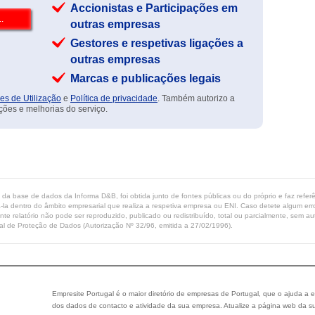
Accionistas e Participações em
outras empresas
Gestores e respetivas ligações a
outras empresas
Marcas e publicações legais
es de Utilização
e
Política de privacidade
. Também autorizo a
ções e melhorias do serviço.
ta da base de dados da Informa D&B, foi obtida junto de fontes públicas ou do próprio e faz refe
-la dentro do âmbito empresarial que realiza a respetiva empresa ou ENI. Caso detete algum erro 
ente relatório não pode ser reproduzido, publicado ou redistribuído, total ou parcialmente, sem
l de Proteção de Dados (Autorização Nº 32/96, emitida a 27/02/1996).
Empresite Portugal é o maior diretório de empresas de Portugal, que o ajuda a e
dos dados de contacto e atividade da sua empresa. Atualize a página web da su