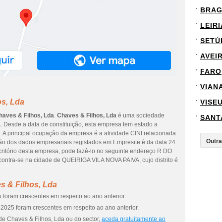
BRA
LEIRI
SETÚ
AVEI
FARO
VIAN
os, Lda
VISE
haves & Filhos, Lda
.
Chaves & Filhos, Lda
é uma sociedade
SANT
. Desde a data de constituição, esta empresa tem estado a
. A principal ocupação da empresa é a atividade CINI relacionada
ção dos dados empresariais registados em Empresite é da data 24
escritório desta empresa, pode fazê-lo no seguinte endereço R DO
ontra-se na cidade de QUEIRIGA VILA NOVA PAIVA, cujo distrito é
s & Filhos, Lda
 foram crescentes em respeito ao ano anterior.
2025 foram crescentes em respeito ao ano anterior.
de Chaves & Filhos, Lda ou do sector,
aceda gratuitamente ao