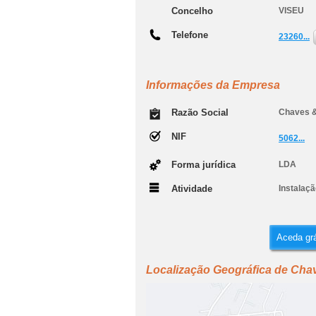
Concelho
VISEU
Telefone
23260...
Informações da Empresa
Razão Social
Chaves &
NIF
5062...
Forma jurídica
LDA
Atividade
Instalaç
Aceda grá
Localização Geográfica de Chav