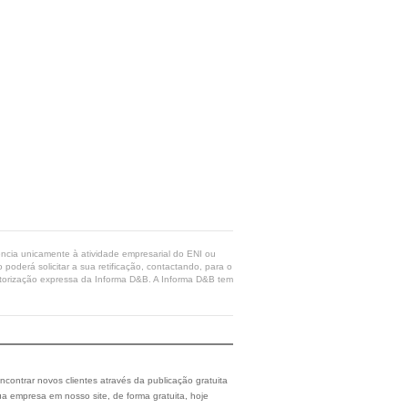
rência unicamente à atividade empresarial do ENI ou
poderá solicitar a sua retificação, contactando, para o
 autorização expressa da Informa D&B. A Informa D&B tem
ncontrar novos clientes através da publicação gratuita
a empresa em nosso site, de forma gratuita, hoje