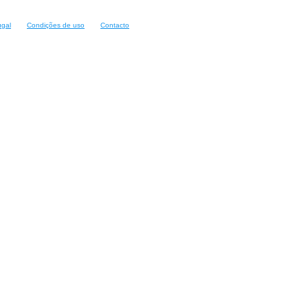
ugal
Condições de uso
Contacto