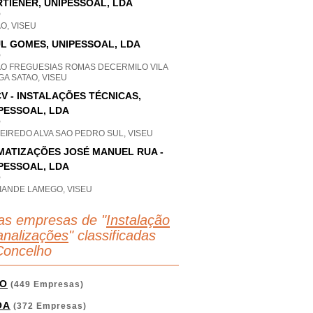
TIENER, UNIPESSOAL, LDA
P
O, VISEU
L GOMES, UNIPESSOAL, LDA
P
AO FREGUESIAS ROMAS DECERMILO VILA
A SATAO, VISEU
V - INSTALAÇÕES TÉCNICAS,
PESSOAL, LDA
P
EIREDO ALVA SAO PEDRO SUL, VISEU
MATIZAÇÕES JOSÉ MANUEL RUA -
PESSOAL, LDA
P
IANDE LAMEGO, VISEU
as empresas de "
Instalação
analizações
" classificadas
Concelho
O
(449 Empresas)
OA
(372 Empresas)