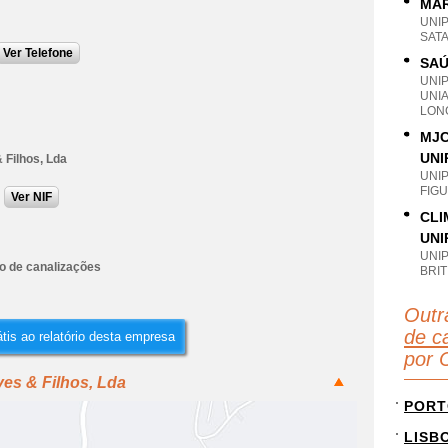
MAR
UNI
SATA
Ver Telefone
SAÚ
UNI
UNI
LONG
MJC
UNI
 Filhos, Lda
UNI
FIGU
Ver NIF
CLI
UNI
UNI
ão de canalizações
BRIT
Outr
de c
tis ao relatório desta empresa
por 
es & Filhos, Lda
PORT
LISB