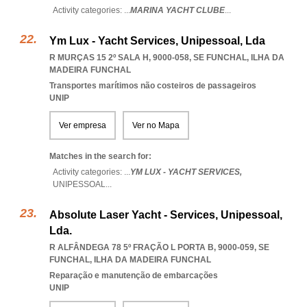
Activity categories: ...
MARINA YACHT CLUBE
...
Ym Lux - Yacht Services, Unipessoal, Lda
R MURÇAS 15 2º SALA H, 9000-058
,
SE FUNCHAL
,
ILHA DA
MADEIRA FUNCHAL
Transportes marítimos não costeiros de passageiros
UNIP
Ver empresa
Ver no Mapa
Matches in the search for:
Activity categories: ...
YM LUX - YACHT SERVICES,
UNIPESSOAL
...
Absolute Laser Yacht - Services, Unipessoal,
Lda.
R ALFÂNDEGA 78 5º FRAÇÃO L PORTA B, 9000-059
,
SE
FUNCHAL
,
ILHA DA MADEIRA FUNCHAL
Reparação e manutenção de embarcações
UNIP