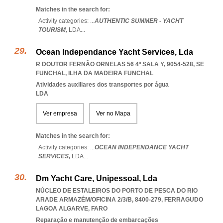
Matches in the search for:
Activity categories: ...
AUTHENTIC SUMMER - YACHT
TOURISM,
LDA
...
Ocean Independance Yacht Services, Lda
R DOUTOR FERNÃO ORNELAS 56 4º SALA Y, 9054-528
,
SE
FUNCHAL
,
ILHA DA MADEIRA FUNCHAL
Atividades auxiliares dos transportes por água
LDA
Ver empresa
Ver no Mapa
Matches in the search for:
Activity categories: ...
OCEAN INDEPENDANCE YACHT
SERVICES,
LDA
...
Dm Yacht Care, Unipessoal, Lda
NÚCLEO DE ESTALEIROS DO PORTO DE PESCA DO RIO
ARADE ARMAZÉM/OFICINA 2/3/B, 8400-279
,
FERRAGUDO
LAGOA ALGARVE
,
FARO
Reparação e manutenção de embarcações