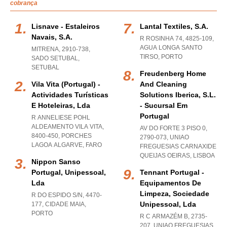
cobrança
Lisnave - Estaleiros
Lantal Textiles, S.a.
Navais, S.a.
R ROSINHA 74, 4825-109
,
AGUA LONGA SANTO
MITRENA, 2910-738
,
TIRSO
,
PORTO
SADO SETUBAL
,
SETUBAL
Freudenberg Home
Vila Vita (portugal) -
And Cleaning
Actividades Turísticas
Solutions Iberica, S.l.
E Hoteleiras, Lda
- Sucursal Em
Portugal
R ANNELIESE POHL
ALDEAMENTO VILA VITA,
AV DO FORTE 3 PISO 0,
8400-450
,
PORCHES
2790-073
,
UNIAO
LAGOA ALGARVE
,
FARO
FREGUESIAS CARNAXIDE
QUEIJAS OEIRAS
,
LISBOA
Nippon Sanso
Portugal, Unipessoal,
Tennant Portugal -
Lda
Equipamentos De
Limpeza, Sociedade
R DO ESPIDO S/N, 4470-
Unipessoal, Lda
177
,
CIDADE MAIA
,
PORTO
R C ARMAZÉM B, 2735-
207
,
UNIAO FREGUESIAS