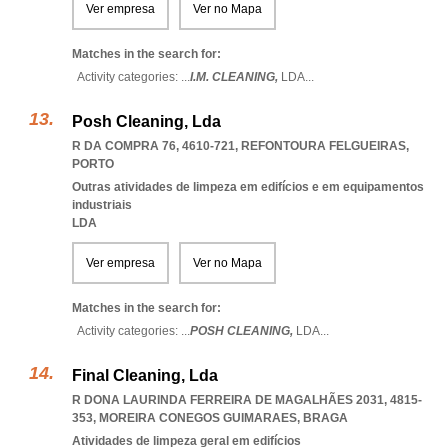
Ver empresa
Ver no Mapa
Matches in the search for:
Activity categories: ...
I.M. CLEANING,
LDA
...
Posh Cleaning, Lda
R DA COMPRA 76, 4610-721
,
REFONTOURA FELGUEIRAS
,
PORTO
Outras atividades de limpeza em edifícios e em equipamentos
industriais
LDA
Ver empresa
Ver no Mapa
Matches in the search for:
Activity categories: ...
POSH CLEANING,
LDA
...
Final Cleaning, Lda
R DONA LAURINDA FERREIRA DE MAGALHÃES 2031, 4815-
353
,
MOREIRA CONEGOS GUIMARAES
,
BRAGA
Atividades de limpeza geral em edifícios