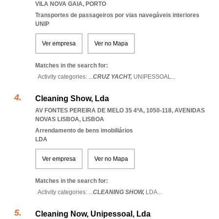
VILA NOVA GAIA
,
PORTO
Transportes de passageiros por vias navegáveis interiores
UNIP
Ver empresa
Ver no Mapa
Matches in the search for:
Activity categories: ...
CRUZ YACHT,
UNIPESSOAL
...
Cleaning Show, Lda
AV FONTES PEREIRA DE MELO 35 4ºA, 1050-118
,
AVENIDAS
NOVAS LISBOA
,
LISBOA
Arrendamento de bens imobiliários
LDA
Ver empresa
Ver no Mapa
Matches in the search for:
Activity categories: ...
CLEANING SHOW,
LDA
...
Cleaning Now, Unipessoal, Lda