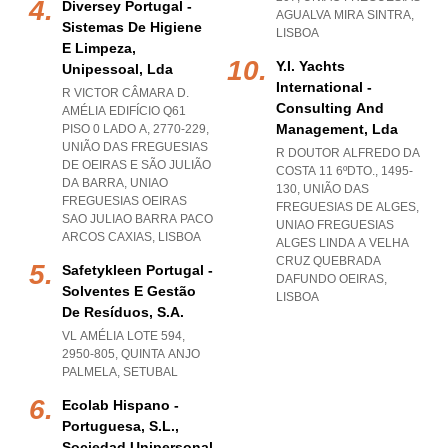
Diversey Portugal -
AGUALVA MIRA SINTRA
,
Sistemas De Higiene
LISBOA
E Limpeza,
Y.i. Yachts
Unipessoal, Lda
International -
R VICTOR CÂMARA D.
Consulting And
AMÉLIA EDIFÍCIO Q61
Management, Lda
PISO 0 LADO A, 2770-229,
UNIÃO DAS FREGUESIAS
R DOUTOR ALFREDO DA
DE OEIRAS E SÃO JULIÃO
COSTA 11 6ºDTO., 1495-
DA BARRA
,
UNIAO
130, UNIÃO DAS
FREGUESIAS OEIRAS
FREGUESIAS DE ALGES
,
SAO JULIAO BARRA PACO
UNIAO FREGUESIAS
ARCOS CAXIAS
,
LISBOA
ALGES LINDA A VELHA
CRUZ QUEBRADA
Safetykleen Portugal -
DAFUNDO OEIRAS
,
Solventes E Gestão
LISBOA
De Resíduos, S.a.
VL AMÉLIA LOTE 594,
2950-805
,
QUINTA ANJO
PALMELA
,
SETUBAL
Ecolab Hispano -
Portuguesa, S.l.,
Sociedad Unipersonal