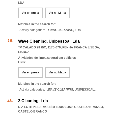
LDA
Ver empresa
Ver no Mapa
Matches in the search for:
Activity categories: ...
FINAL CLEANING,
LDA
...
Wave Cleaning, Unipessoal, Lda
TV CALADO 28 R/C, 1170-070
,
PENHA FRANCA LISBOA
,
LISBOA
Atividades de limpeza geral em edifícios
UNIP
Ver empresa
Ver no Mapa
Matches in the search for:
Activity categories: ...
WAVE CLEANING,
UNIPESSOAL
...
3 Cleaning, Lda
R A LOTE P8E ARMAZÉM E, 6000-459
,
CASTELO BRANCO
,
CASTELO BRANCO