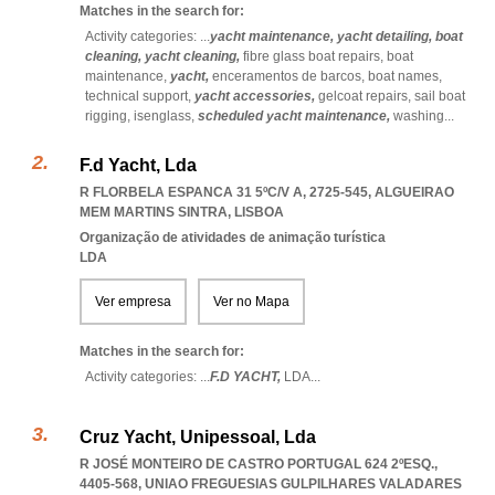
Matches in the search for:
Activity categories: ...
yacht maintenance,
yacht detailing,
boat
cleaning,
yacht cleaning,
fibre glass boat repairs,
boat
maintenance,
yacht,
enceramentos de barcos,
boat names,
technical support,
yacht accessories,
gelcoat repairs,
sail boat
rigging,
isenglass,
scheduled yacht maintenance,
washing
...
F.d Yacht, Lda
R FLORBELA ESPANCA 31 5ºC/V A, 2725-545
,
ALGUEIRAO
MEM MARTINS SINTRA
,
LISBOA
Organização de atividades de animação turística
LDA
Ver empresa
Ver no Mapa
Matches in the search for:
Activity categories: ...
F.D YACHT,
LDA
...
Cruz Yacht, Unipessoal, Lda
R JOSÉ MONTEIRO DE CASTRO PORTUGAL 624 2ºESQ.,
4405-568
,
UNIAO FREGUESIAS GULPILHARES VALADARES