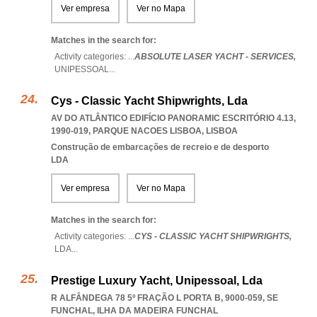
Ver empresa
Ver no Mapa
Matches in the search for:
Activity categories: ...
ABSOLUTE LASER YACHT - SERVICES,
UNIPESSOAL
...
Cys - Classic Yacht Shipwrights, Lda
AV DO ATLÂNTICO EDIFÍCIO PANORAMIC ESCRITÓRIO 4.13,
1990-019
,
PARQUE NACOES LISBOA
,
LISBOA
Construção de embarcações de recreio e de desporto
LDA
Ver empresa
Ver no Mapa
Matches in the search for:
Activity categories: ...
CYS - CLASSIC YACHT SHIPWRIGHTS,
LDA
...
Prestige Luxury Yacht, Unipessoal, Lda
R ALFÂNDEGA 78 5º FRAÇÃO L PORTA B, 9000-059
,
SE
FUNCHAL
,
ILHA DA MADEIRA FUNCHAL