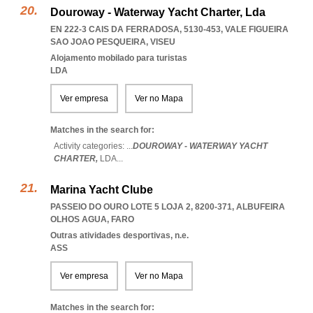
Douroway - Waterway Yacht Charter, Lda
EN 222-3 CAIS DA FERRADOSA, 5130-453
,
VALE FIGUEIRA
SAO JOAO PESQUEIRA
,
VISEU
Alojamento mobilado para turistas
LDA
Ver empresa
Ver no Mapa
Matches in the search for:
Activity categories: ...
DOUROWAY - WATERWAY YACHT
CHARTER,
LDA
...
Marina Yacht Clube
PASSEIO DO OURO LOTE 5 LOJA 2, 8200-371
,
ALBUFEIRA
OLHOS AGUA
,
FARO
Outras atividades desportivas, n.e.
ASS
Ver empresa
Ver no Mapa
Matches in the search for: