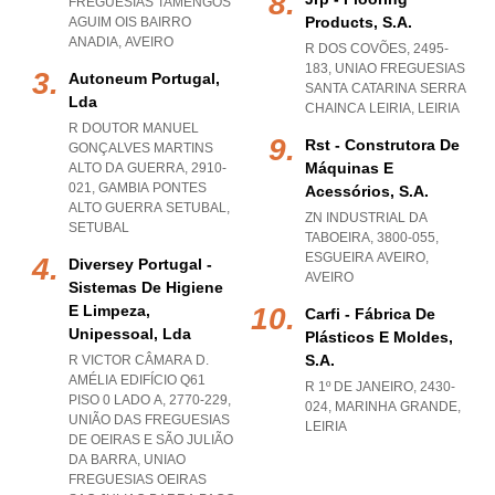
FREGUESIAS TAMENGOS
Products, S.a.
AGUIM OIS BAIRRO
ANADIA
,
AVEIRO
R DOS COVÕES, 2495-
183
,
UNIAO FREGUESIAS
Autoneum Portugal,
SANTA CATARINA SERRA
Lda
CHAINCA LEIRIA
,
LEIRIA
R DOUTOR MANUEL
Rst - Construtora De
GONÇALVES MARTINS
Máquinas E
ALTO DA GUERRA, 2910-
021
,
GAMBIA PONTES
Acessórios, S.a.
ALTO GUERRA SETUBAL
,
ZN INDUSTRIAL DA
SETUBAL
TABOEIRA, 3800-055
,
ESGUEIRA AVEIRO
,
Diversey Portugal -
AVEIRO
Sistemas De Higiene
E Limpeza,
Carfi - Fábrica De
Unipessoal, Lda
Plásticos E Moldes,
S.a.
R VICTOR CÂMARA D.
AMÉLIA EDIFÍCIO Q61
R 1º DE JANEIRO, 2430-
PISO 0 LADO A, 2770-229,
024
,
MARINHA GRANDE
,
UNIÃO DAS FREGUESIAS
LEIRIA
DE OEIRAS E SÃO JULIÃO
DA BARRA
,
UNIAO
FREGUESIAS OEIRAS