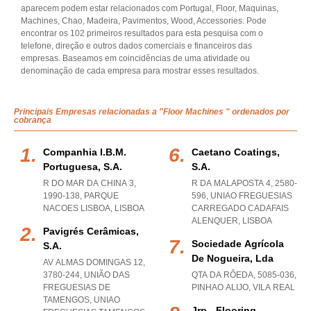
aparecem podem estar relacionados com Portugal, Floor, Maquinas,
Machines, Chao, Madeira, Pavimentos, Wood, Accessories. Pode
encontrar os 102 primeiros resultados para esta pesquisa com o
telefone, direção e outros dados comerciais e financeiros das
empresas. Baseamos em coincidências de uma atividade ou
denominação de cada empresa para mostrar esses resultados.
Principais Empresas relacionadas a "Floor Machines " ordenados por
cobrança
Companhia I.b.m.
Caetano Coatings,
Portuguesa, S.a.
S.a.
R DO MAR DA CHINA 3,
R DA MALAPOSTA 4, 2580-
1990-138
,
PARQUE
596
,
UNIAO FREGUESIAS
NACOES LISBOA
,
LISBOA
CARREGADO CADAFAIS
ALENQUER
,
LISBOA
Pavigrés Cerâmicas,
Sociedade Agrícola
S.a.
De Nogueira, Lda
AV ALMAS DOMINGAS 12,
3780-244, UNIÃO DAS
QTA DA RÔEDA, 5085-036
,
FREGUESIAS DE
PINHAO ALIJO
,
VILA REAL
TAMENGOS
,
UNIAO
Jrp - Flooring