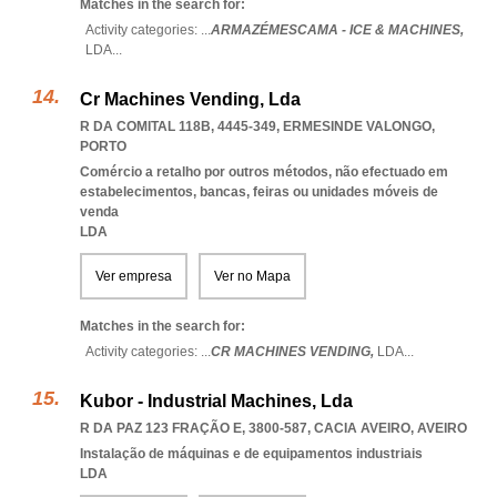
Matches in the search for:
Activity categories: ...
ARMAZÉMESCAMA - ICE & MACHINES,
LDA
...
Cr Machines Vending, Lda
R DA COMITAL 118B, 4445-349
,
ERMESINDE VALONGO
,
PORTO
Comércio a retalho por outros métodos, não efectuado em
estabelecimentos, bancas, feiras ou unidades móveis de
venda
LDA
Ver empresa
Ver no Mapa
Matches in the search for:
Activity categories: ...
CR MACHINES VENDING,
LDA
...
Kubor - Industrial Machines, Lda
R DA PAZ 123 FRAÇÃO E, 3800-587
,
CACIA AVEIRO
,
AVEIRO
Instalação de máquinas e de equipamentos industriais
LDA