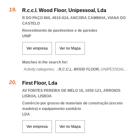
R.c.c.l. Wood Floor, Unipessoal, Lda
R DO PAÇO 860, 4910-024
,
ANCORA CAMINHA
,
VIANA DO
CASTELO
Revestimento de pavimentos e de paredes
UNIP
Ver empresa
Ver no Mapa
Matches in the search for:
Activity categories: ...
R.C.C.L. WOOD FLOOR,
UNIPESSOAL
...
First Floor, Lda
AV FONTES PEREIRA DE MELO 16, 1050-121
,
ARROIOS
LISBOA
,
LISBOA
Comércio por grosso de materiais de construção (exceto
madeira) e equipamento sanitário
LDA
Ver empresa
Ver no Mapa