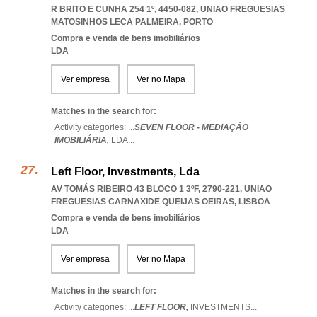
R BRITO E CUNHA 254 1º, 4450-082
,
UNIAO FREGUESIAS
MATOSINHOS LECA PALMEIRA
,
PORTO
Compra e venda de bens imobiliários
LDA
Ver empresa
Ver no Mapa
Matches in the search for:
Activity categories: ...
SEVEN FLOOR - MEDIAÇÃO
IMOBILIÁRIA,
LDA
...
Left Floor, Investments, Lda
AV TOMÁS RIBEIRO 43 BLOCO 1 3ºF, 2790-221
,
UNIAO
FREGUESIAS CARNAXIDE QUEIJAS OEIRAS
,
LISBOA
Compra e venda de bens imobiliários
LDA
Ver empresa
Ver no Mapa
Matches in the search for:
Activity categories: ...
LEFT FLOOR,
INVESTMENTS
...