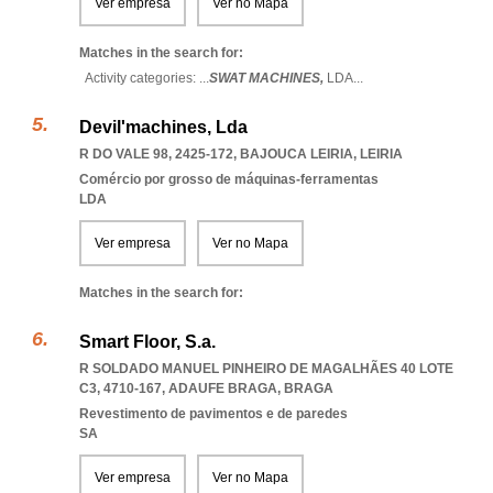
Ver empresa
Ver no Mapa
Matches in the search for:
Activity categories: ...
SWAT MACHINES,
LDA
...
Devil'machines, Lda
R DO VALE 98, 2425-172
,
BAJOUCA LEIRIA
,
LEIRIA
Comércio por grosso de máquinas-ferramentas
LDA
Ver empresa
Ver no Mapa
Matches in the search for:
Smart Floor, S.a.
R SOLDADO MANUEL PINHEIRO DE MAGALHÃES 40 LOTE
C3, 4710-167
,
ADAUFE BRAGA
,
BRAGA
Revestimento de pavimentos e de paredes
SA
Ver empresa
Ver no Mapa