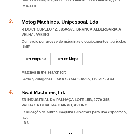
vacuum sweepers,
wood floor cleaner,
floor cleaners,
yard
vacuum
...
Motog Machines, Unipessoal, Lda
R DO CHOUPELO 42, 3850-565
,
BRANCA ALBERGARIA A
VELHA
,
AVEIRO
Comércio por grosso de máquinas e equipamentos, agrícolas
UNIP
Ver empresa
Ver no Mapa
Matches in the search for:
Activity categories: ...
MOTOG MACHINES,
UNIPESSOAL
...
Swat Machines, Lda
ZN INDUSTRIAL DA PALHAÇA LOTE 15B, 3770-355
,
PALHACA OLIVEIRA BAIRRO
,
AVEIRO
Fabricação de outras máquinas diversas para uso específico,
n.e.
LDA