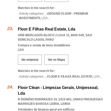
Matches in the search for:
Activity categories: ...
GROUND FLOOR - PREMIUM
INVESTMENTS,
LDA
...
Floor E Filhas Real Estate, Lda
URB IBERLAGOS BLOCO J LOJA 11, 8600-540
,
SAO
GONCALO LAGOS
,
FARO
Compra e venda de bens imobiliários
LDA
Ver empresa
Ver no Mapa
Matches in the search for:
Activity categories: ...
FLOOR E FILHAS REAL ESTATE,
LDA
...
Floor Clean - Limpezas Gerais, Unipessoal,
Lda
R DIONÍSIO RODRIGUES 10, 2415-801
,
UNIAO FREGUESIAS
MARRAZES BAROSA LEIRIA
,
LEIRIA
Atividades de limpeza geral em edifícios