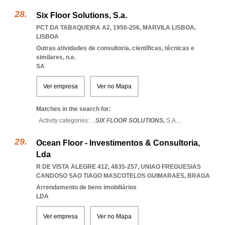
Six Floor Solutions, S.a.
PCT DA TABAQUEIRA A2, 1950-256
,
MARVILA LISBOA
,
LISBOA
Outras atividades de consultoria, científicas, técnicas e
similares, n.e.
SA
Ver empresa
Ver no Mapa
Matches in the search for:
Activity categories: ...
SIX FLOOR SOLUTIONS,
S.A.
...
Ocean Floor - Investimentos & Consultoria,
Lda
R DE VISTA ALEGRE 412, 4835-257
,
UNIAO FREGUESIAS
CANDOSO SAO TIAGO MASCOTELOS GUIMARAES
,
BRAGA
Arrendamento de bens imobiliários
LDA
Ver empresa
Ver no Mapa