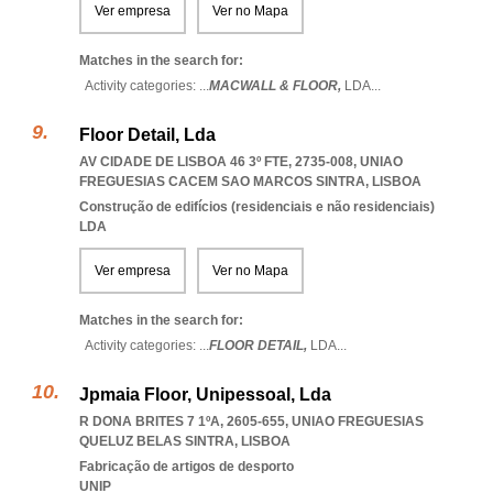
Ver empresa
Ver no Mapa
Matches in the search for:
Activity categories: ...
MACWALL & FLOOR,
LDA
...
Floor Detail, Lda
AV CIDADE DE LISBOA 46 3º FTE, 2735-008
,
UNIAO
FREGUESIAS CACEM SAO MARCOS SINTRA
,
LISBOA
Construção de edifícios (residenciais e não residenciais)
LDA
Ver empresa
Ver no Mapa
Matches in the search for:
Activity categories: ...
FLOOR DETAIL,
LDA
...
Jpmaia Floor, Unipessoal, Lda
R DONA BRITES 7 1ºA, 2605-655
,
UNIAO FREGUESIAS
QUELUZ BELAS SINTRA
,
LISBOA
Fabricação de artigos de desporto
UNIP