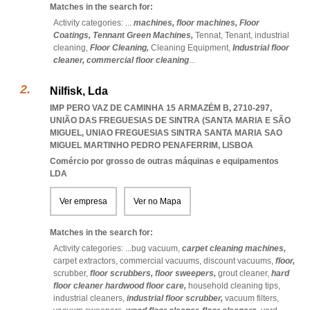
Matches in the search for:
Activity categories: ...
machines,
floor machines,
Floor
Coatings,
Tennant Green Machines,
Tennat,
Tenant,
industrial
cleaning,
Floor Cleaning,
Cleaning Equipment,
Industrial floor
cleaner,
commercial floor cleaning
...
Nilfisk, Lda
IMP PERO VAZ DE CAMINHA 15 ARMAZÉM B, 2710-297,
UNIÃO DAS FREGUESIAS DE SINTRA (SANTA MARIA E SÃO
MIGUEL
,
UNIAO FREGUESIAS SINTRA SANTA MARIA SAO
MIGUEL MARTINHO PEDRO PENAFERRIM
,
LISBOA
Comércio por grosso de outras máquinas e equipamentos
LDA
Ver empresa
Ver no Mapa
Matches in the search for:
Activity categories: ...
bug vacuum,
carpet cleaning machines,
carpet extractors,
commercial vacuums,
discount vacuums,
floor,
scrubber,
floor scrubbers,
floor sweepers,
grout cleaner,
hard
floor cleaner hardwood floor care,
household cleaning tips,
industrial cleaners,
industrial floor scrubber,
vacuum filters,