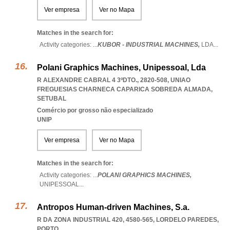
Ver empresa
Ver no Mapa
Matches in the search for:
Activity categories: ...
KUBOR - INDUSTRIAL MACHINES,
LDA
...
Polani Graphics Machines, Unipessoal, Lda
R ALEXANDRE CABRAL 4 3ºDTO., 2820-508
,
UNIAO
FREGUESIAS CHARNECA CAPARICA SOBREDA ALMADA
,
SETUBAL
Comércio por grosso não especializado
UNIP
Ver empresa
Ver no Mapa
Matches in the search for:
Activity categories: ...
POLANI GRAPHICS MACHINES,
UNIPESSOAL
...
Antropos Human-driven Machines, S.a.
R DA ZONA INDUSTRIAL 420, 4580-565
,
LORDELO PAREDES
,
PORTO