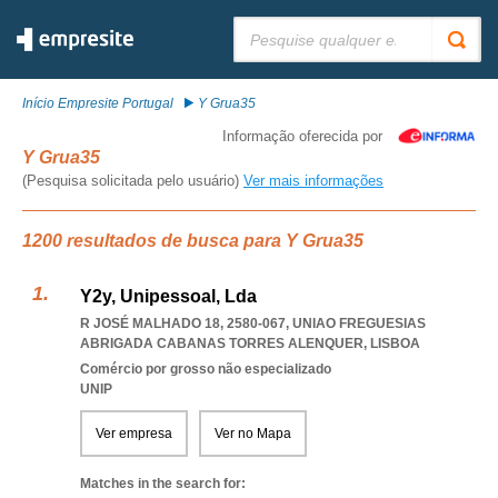
Pesquisar:
Início Empresite Portugal
Y Grua35
Informação oferecida por
Y Grua35
(Pesquisa solicitada pelo usuário)
Ver mais informações
1200 resultados de busca para Y Grua35
Y2y, Unipessoal, Lda
R JOSÉ MALHADO 18, 2580-067
,
UNIAO FREGUESIAS
ABRIGADA CABANAS TORRES ALENQUER
,
LISBOA
Comércio por grosso não especializado
UNIP
Ver empresa
Ver no Mapa
Matches in the search for: