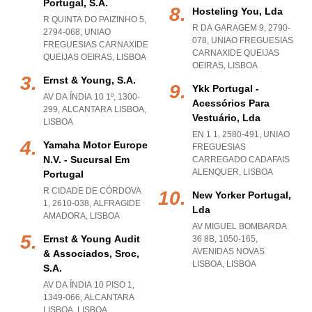
Portugal, S.a.
Hosteling You, Lda
R QUINTA DO PAIZINHO 5,
R DA GARAGEM 9, 2790-
2794-068
,
UNIAO
078
,
UNIAO FREGUESIAS
FREGUESIAS CARNAXIDE
CARNAXIDE QUEIJAS
QUEIJAS OEIRAS
,
LISBOA
OEIRAS
,
LISBOA
Ernst & Young, S.a.
Ykk Portugal -
AV DA ÍNDIA 10 1º, 1300-
Acessórios Para
299
,
ALCANTARA LISBOA
,
Vestuário, Lda
LISBOA
EN 1 1, 2580-491
,
UNIAO
Yamaha Motor Europe
FREGUESIAS
N.v. - Sucursal Em
CARREGADO CADAFAIS
ALENQUER
,
LISBOA
Portugal
R CIDADE DE CÓRDOVA
New Yorker Portugal,
1, 2610-038
,
ALFRAGIDE
Lda
AMADORA
,
LISBOA
AV MIGUEL BOMBARDA
Ernst & Young Audit
36 8B, 1050-165
,
AVENIDAS NOVAS
& Associados, Sroc,
LISBOA
,
LISBOA
S.a.
AV DA ÍNDIA 10 PISO 1,
1349-066
,
ALCANTARA
LISBOA
,
LISBOA