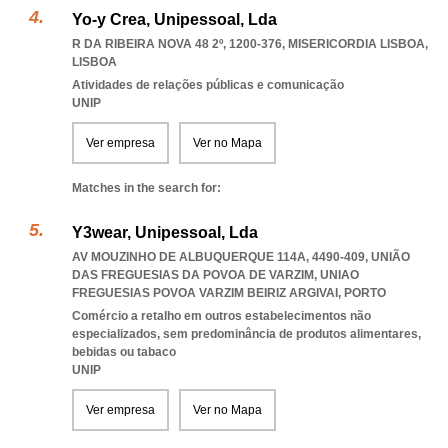
Yo-y Crea, Unipessoal, Lda
R DA RIBEIRA NOVA 48 2º, 1200-376
,
MISERICORDIA LISBOA
,
LISBOA
Atividades de relações públicas e comunicação
UNIP
Ver empresa
Ver no Mapa
Matches in the search for:
Y3wear, Unipessoal, Lda
AV MOUZINHO DE ALBUQUERQUE 114A, 4490-409, UNIÃO
DAS FREGUESIAS DA POVOA DE VARZIM
,
UNIAO
FREGUESIAS POVOA VARZIM BEIRIZ ARGIVAI
,
PORTO
Comércio a retalho em outros estabelecimentos não
especializados, sem predominância de produtos alimentares,
bebidas ou tabaco
UNIP
Ver empresa
Ver no Mapa