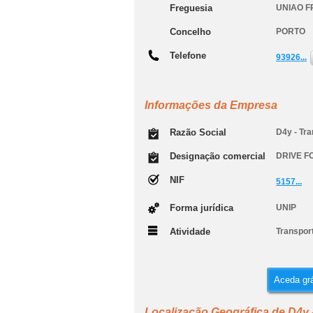
Freguesia
UNIAO F
Concelho
PORTO
Telefone
93926...
Informações da Empresa
Razão Social
D4y - Tra
Designação comercial
DRIVE F
NIF
5157...
Forma jurídica
UNIP
Atividade
Transport
Aceda grá
Localização Geográfica de D4y 