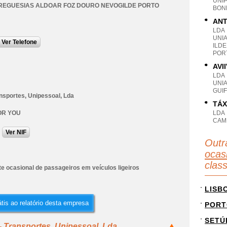
UNI
REGUESIAS ALDOAR FOZ DOURO NEVOGILDE PORTO
BON
ANT
LDA
UNI
Ver Telefone
ILDE
POR
AVI
LDA
UNI
GUI
nsportes, Unipessoal, Lda
TÁX
OR YOU
LDA
CAM
Ver NIF
Outr
ocas
clas
e ocasional de passageiros em veículos ligeiros
LISB
tis ao relatório desta empresa
PORT
SETÚ
- Transportes, Unipessoal, Lda