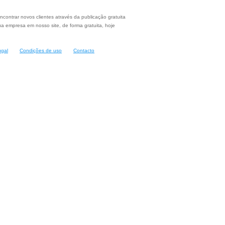
ncontrar novos clientes através da publicação gratuita
a empresa em nosso site, de forma gratuita, hoje
ugal
Condições de uso
Contacto