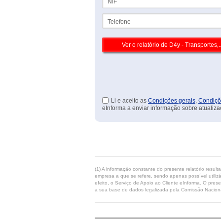
Telefone
Li e aceito as
Condições gerais
,
Condiçõ
eInforma a enviar informação sobre atualiza
(1) A informação constante do presente relatório resul
empresa a que se refere, sendo apenas possível utilizá
efeito, o Serviço de Apoio ao Cliente eInforma. O pres
a sua base de dados legalizada pela Comissão Naciona