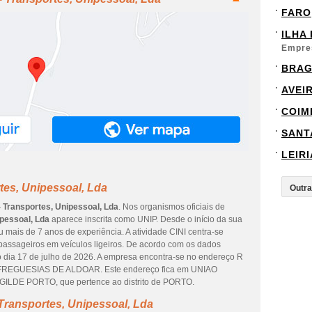
FARO
ILHA
Empre
BRA
AVEI
COIM
SANT
LEIRI
tes, Unipessoal, Lda
- Transportes, Unipessoal, Lda
. Nos organismos oficiais de
ipessoal, Lda
aparece inscrita como UNIP. Desde o início da sua
u mais de 7 anos de experiência. A atividade CINI centra-se
passageiros em veículos ligeiros. De acordo com os dados
do dia 17 de julho de 2026. A empresa encontra-se no endereço R
FREGUESIAS DE ALDOAR. Este endereço fica em UNIAO
E PORTO, que pertence ao distrito de PORTO.
Transportes, Unipessoal, Lda