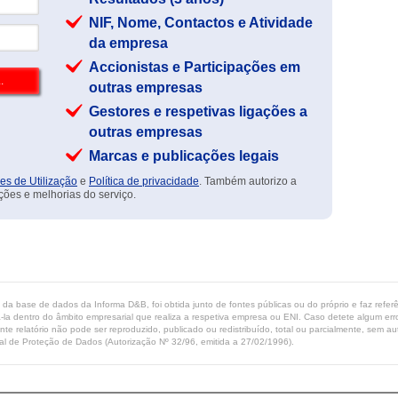
NIF, Nome, Contactos e Atividade
da empresa
Accionistas e Participações em
outras empresas
Gestores e respetivas ligações a
outras empresas
Marcas e publicações legais
es de Utilização
e
Política de privacidade
. Também autorizo a
ções e melhorias do serviço.
ta da base de dados da Informa D&B, foi obtida junto de fontes públicas ou do próprio e faz refe
-la dentro do âmbito empresarial que realiza a respetiva empresa ou ENI. Caso detete algum erro 
ente relatório não pode ser reproduzido, publicado ou redistribuído, total ou parcialmente, sem
l de Proteção de Dados (Autorização Nº 32/96, emitida a 27/02/1996).