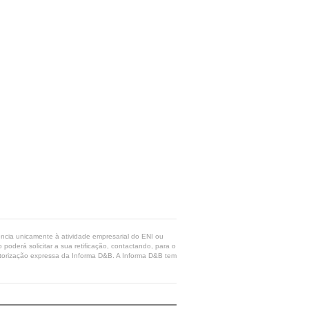
rência unicamente à atividade empresarial do ENI ou
poderá solicitar a sua retificação, contactando, para o
 autorização expressa da Informa D&B. A Informa D&B tem