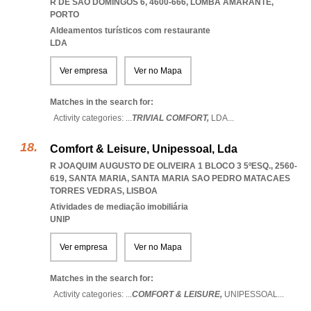
R DE SÃO DOMINGOS 6, 4600-666
,
LOMBA AMARANTE
,
PORTO
Aldeamentos turísticos com restaurante
LDA
Ver empresa
Ver no Mapa
Matches in the search for:
Activity categories: ...
TRIVIAL COMFORT,
LDA
...
Comfort & Leisure, Unipessoal, Lda
R JOAQUIM AUGUSTO DE OLIVEIRA 1 BLOCO 3 5ºESQ., 2560-
619, SANTA MARIA
,
SANTA MARIA SAO PEDRO MATACAES
TORRES VEDRAS
,
LISBOA
Atividades de mediação imobiliária
UNIP
Ver empresa
Ver no Mapa
Matches in the search for:
Activity categories: ...
COMFORT & LEISURE,
UNIPESSOAL
...