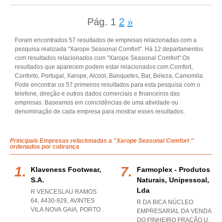
Pág.
1
2
»
Foram encontrados 57 resultados de empresas relacionadas com a
pesquisa realizada "Xarope Seasonal Comfort". Há 12 departamentos
com resultados relacionados com "Xarope Seasonal Comfort".Os
resultados que aparecem podem estar relacionados com Comfort,
Conforto, Portugal, Xarope, Alcool, Banquetes, Bar, Beleza, Camomila.
Pode encontrar os 57 primeiros resultados para esta pesquisa com o
telefone, direção e outros dados comerciais e financeiros das
empresas. Baseamos em coincidências de uma atividade ou
denominação de cada empresa para mostrar esses resultados.
Principais Empresas relacionadas a "Xarope Seasonal Comfort "
ordenados por cobrança
Klaveness Footwear,
Farmoplex - Produtos
S.a.
Naturais, Unipessoal,
Lda
R VENCESLAU RAMOS
64, 4430-929
,
AVINTES
R DA BICA NÚCLEO
VILA NOVA GAIA
,
PORTO
EMPRESARIAL DA VENDA
DO PINHEIRO FRAÇÃO U,