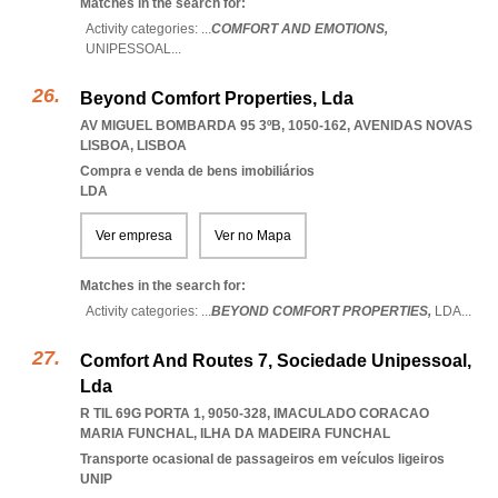
Matches in the search for:
Activity categories: ...
COMFORT AND EMOTIONS,
UNIPESSOAL
...
Beyond Comfort Properties, Lda
AV MIGUEL BOMBARDA 95 3ºB, 1050-162
,
AVENIDAS NOVAS
LISBOA
,
LISBOA
Compra e venda de bens imobiliários
LDA
Ver empresa
Ver no Mapa
Matches in the search for:
Activity categories: ...
BEYOND COMFORT PROPERTIES,
LDA
...
Comfort And Routes 7, Sociedade Unipessoal,
Lda
R TIL 69G PORTA 1, 9050-328
,
IMACULADO CORACAO
MARIA FUNCHAL
,
ILHA DA MADEIRA FUNCHAL
Transporte ocasional de passageiros em veículos ligeiros
UNIP