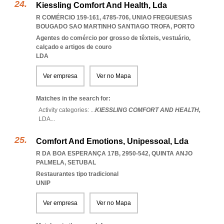
Kiessling Comfort And Health, Lda
R COMÉRCIO 159-161, 4785-706
,
UNIAO FREGUESIAS
BOUGADO SAO MARTINHO SANTIAGO TROFA
,
PORTO
Agentes do comércio por grosso de têxteis, vestuário,
calçado e artigos de couro
LDA
Ver empresa
Ver no Mapa
Matches in the search for:
Activity categories: ...
KIESSLING COMFORT AND HEALTH,
LDA
...
Comfort And Emotions, Unipessoal, Lda
R DA BOA ESPERANÇA 17B, 2950-542
,
QUINTA ANJO
PALMELA
,
SETUBAL
Restaurantes tipo tradicional
UNIP
Ver empresa
Ver no Mapa