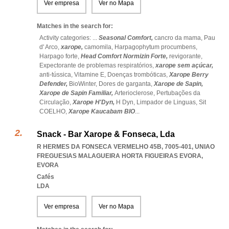
Ver empresa
Ver no Mapa
Matches in the search for:
Activity categories: ...
Seasonal Comfort,
cancro da mama,
Pau
d' Arco,
xarope,
camomila,
Harpagophytum procumbens,
Harpago forte,
Head Comfort Normizin Forte,
revigorante,
Expectorante de problemas respiratórios,
xarope sem açúcar,
anti-tússica,
Vitamine E,
Doenças trombóticas,
Xarope Berry
Defender,
BioWinter,
Dores de garganta,
Xarope de Sapin,
Xarope de Sapin Familiar,
Arterioclerose,
Pertubações da
Circulação,
Xarope H'Dyn,
H Dyn,
Limpador de Linguas,
Sit
COELHO,
Xarope Kaucabam BIO
...
Snack - Bar Xarope & Fonseca, Lda
R HERMES DA FONSECA VERMELHO 45B, 7005-401
,
UNIAO
FREGUESIAS MALAGUEIRA HORTA FIGUEIRAS EVORA
,
EVORA
Cafés
LDA
Ver empresa
Ver no Mapa