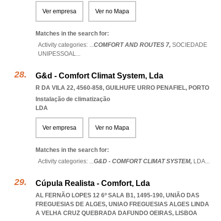
Ver empresa
Ver no Mapa
Matches in the search for:
Activity categories: ...
COMFORT AND ROUTES 7,
SOCIEDADE
UNIPESSOAL
...
G&d - Comfort Climat System, Lda
R DA VILA 22, 4560-858
,
GUILHUFE URRO PENAFIEL
,
PORTO
Instalação de climatização
LDA
Ver empresa
Ver no Mapa
Matches in the search for:
Activity categories: ...
G&D - COMFORT CLIMAT SYSTEM,
LDA
...
Cúpula Realista - Comfort, Lda
AL FERNÃO LOPES 12 6º SALA B1, 1495-190, UNIÃO DAS
FREGUESIAS DE ALGES
,
UNIAO FREGUESIAS ALGES LINDA
A VELHA CRUZ QUEBRADA DAFUNDO OEIRAS
,
LISBOA