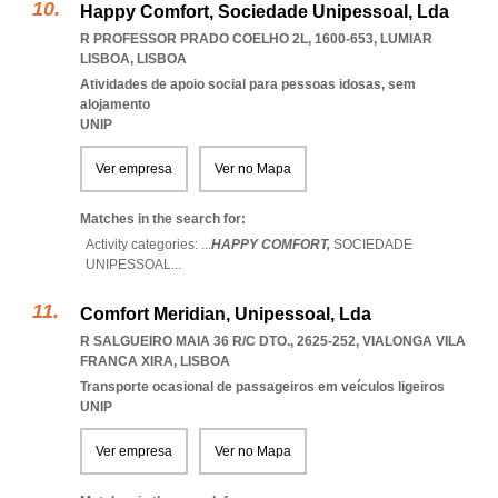
Happy Comfort, Sociedade Unipessoal, Lda
R PROFESSOR PRADO COELHO 2L, 1600-653
,
LUMIAR
LISBOA
,
LISBOA
Atividades de apoio social para pessoas idosas, sem
alojamento
UNIP
Ver empresa
Ver no Mapa
Matches in the search for:
Activity categories: ...
HAPPY COMFORT,
SOCIEDADE
UNIPESSOAL
...
Comfort Meridian, Unipessoal, Lda
R SALGUEIRO MAIA 36 R/C DTO., 2625-252
,
VIALONGA VILA
FRANCA XIRA
,
LISBOA
Transporte ocasional de passageiros em veículos ligeiros
UNIP
Ver empresa
Ver no Mapa