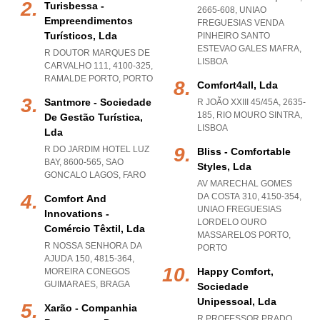
Turisbessa -
2665-608
,
UNIAO
Empreendimentos
FREGUESIAS VENDA
Turísticos, Lda
PINHEIRO SANTO
ESTEVAO GALES MAFRA
,
R DOUTOR MARQUES DE
LISBOA
CARVALHO 111, 4100-325
,
RAMALDE PORTO
,
PORTO
Comfort4all, Lda
Santmore - Sociedade
R JOÃO XXIII 45/45A, 2635-
185
,
RIO MOURO SINTRA
,
De Gestão Turística,
LISBOA
Lda
R DO JARDIM HOTEL LUZ
Bliss - Comfortable
BAY, 8600-565
,
SAO
Styles, Lda
GONCALO LAGOS
,
FARO
AV MARECHAL GOMES
DA COSTA 310, 4150-354
,
Comfort And
UNIAO FREGUESIAS
Innovations -
LORDELO OURO
Comércio Têxtil, Lda
MASSARELOS PORTO
,
R NOSSA SENHORA DA
PORTO
AJUDA 150, 4815-364
,
Happy Comfort,
MOREIRA CONEGOS
GUIMARAES
,
BRAGA
Sociedade
Unipessoal, Lda
Xarão - Companhia
R PROFESSOR PRADO