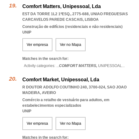
Comfort Matters, Unipessoal, Lda
EST DA TORRE 1L2 1ºESQ., 2775-688
,
UNIAO FREGUESIAS
CARCAVELOS PAREDE CASCAIS
,
LISBOA
Construção de edifícios (residenciais e não residenciais)
UNIP
Ver empresa
Ver no Mapa
Matches in the search for:
Activity categories: ...
COMFORT MATTERS,
UNIPESSOAL
...
Comfort Market, Unipessoal, Lda
R DOUTOR ADOLFO COUTINHO 240, 3700-024
,
SAO JOAO
MADEIRA
,
AVEIRO
Comércio a retalho de vestuário para adultos, em
estabelecimentos especializados
UNIP
Ver empresa
Ver no Mapa
Matches in the search for: