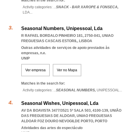
Matches in the search for:
Activity categories: ...
SNACK - BAR XAROPE & FONSECA,
LDA
...
Seasonal Numbers, Unipessoal, Lda
R RAFAEL BORDALO PINHEIRO 181, 2750-041
,
UNIAO
FREGUESIAS CASCAIS ESTORIL
,
LISBOA
Outras atividades de serviços de apoio prestados às
empresas, n.e.
UNIP
Ver empresa
Ver no Mapa
Matches in the search for:
Activity categories: ...
SEASONAL NUMBERS,
UNIPESSOAL
...
Seasonal Wishes, Unipessoal, Lda
AV DA BOAVISTA 3477/3521 5º SALA 503, 4100-139, UNIÃO
DAS FREGUESIAS DE ALDOAR
,
UNIAO FREGUESIAS
ALDOAR FOZ DOURO NEVOGILDE PORTO
,
PORTO
Atividades das artes do espectáculo