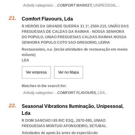
Activity categories: ...
COMFORT MARKET,
UNIPESSOAL
...
Comfort Flavours, Lda
R HERÓIS DA GRANDE GUERRA 31 1º, 2500-215, UNIÃO DAS
FREGUESIAS DE CALDAS DA RAINHA - NOSSA SENHORA
DO POPULO
,
UNIAO FREGUESIAS CALDAS RAINHA NOSSA
SENHORA POPULO COTO SAO GREGORIO
,
LEIRIA
Restaurantes, n.e. (inclui atividades de restauração em meios
móveis)
LDA
Ver empresa
Ver no Mapa
Matches in the search for:
Activity categories: ...
COMFORT FLAVOURS,
LDA
...
Seasonal Vibrations Iluminação, Unipessoal,
Lda
R DOM SANCHO I 85 R/C ESQ., 2870-085
,
UNIAO
FREGUESIAS MONTIJO AFONSOEIRO
,
SETUBAL
Atividades de apoio às artes do espectáculo