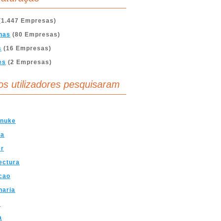
(1.447 Empresas)
nas
(80 Empresas)
s
(16 Empresas)
es
(2 Empresas)
os utilizadores pesquisaram
tnuke
ra
er
ectura
cao
haria
a
a