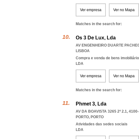
Ver empresa
Ver no Mapa
Matches in the search for:
Os 3 De Lux, Lda
AV ENGENHEIRO DUARTE PACHECO 
LISBOA
Compra e venda de bens imobiliári
LDA
Ver empresa
Ver no Mapa
Matches in the search for:
Phmet 3, Lda
AV DA BOAVISTA 3265 2º 2.1, 4100
PORTO
,
PORTO
Atividades das sedes sociais
LDA