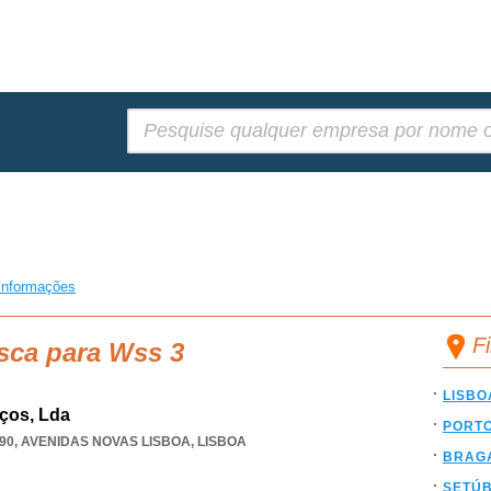
Pesquisar:
informações
F
sca para Wss 3
LISBO
ços, Lda
PORT
90
,
AVENIDAS NOVAS LISBOA
,
LISBOA
BRAG
SETÚ