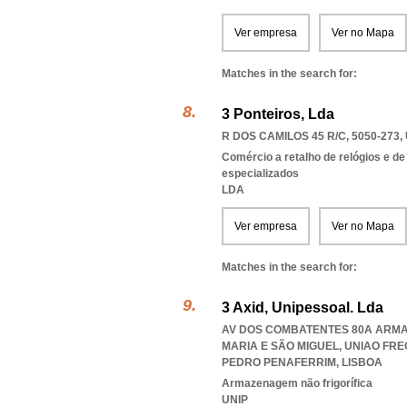
Ver empresa
Ver no Mapa
Matches in the search for:
3 Ponteiros, Lda
R DOS CAMILOS 45 R/C, 5050-273
,
Comércio a retalho de relógios e de
especializados
LDA
Ver empresa
Ver no Mapa
Matches in the search for:
3 Axid, Unipessoal. Lda
AV DOS COMBATENTES 80A ARMAZÉ
MARIA E SÃO MIGUEL
,
UNIAO FRE
PEDRO PENAFERRIM
,
LISBOA
Armazenagem não frigorífica
UNIP