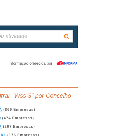
Informação oferecida por
iltrar "Wss 3" por Concelho
A
(869 Empresas)
O
(474 Empresas)
A
(207 Empresas)
BAL
(176 Empresas)