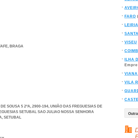
AVEIR
FARO
LEIRI
SANT
VISEU
FAFE
,
BRAGA
COIM
ILHA 
Empre
VIANA
VILA 
GUAR
CAST
E SOUSA 5 2ºA, 2900-194, UNIÃO DAS FREGUESIAS DE
EGUESIAS SETUBAL SAO JULIAO NOSSA SENHORA
A
,
SETUBAL
D
F