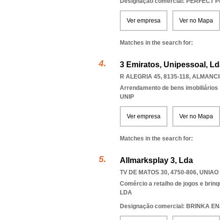
Designação comercial: PERFECT P
Ver empresa
Ver no Mapa
Matches in the search for:
3 Emiratos, Unipessoal, L
R ALEGRIA 45, 8135-118
,
ALMANCI
Arrendamento de bens imobiliários
UNIP
Ver empresa
Ver no Mapa
Matches in the search for:
Allmarksplay 3, Lda
TV DE MATOS 30, 4750-806
,
UNIAO
Comércio a retalho de jogos e brin
LDA
Designação comercial: BRINKA E