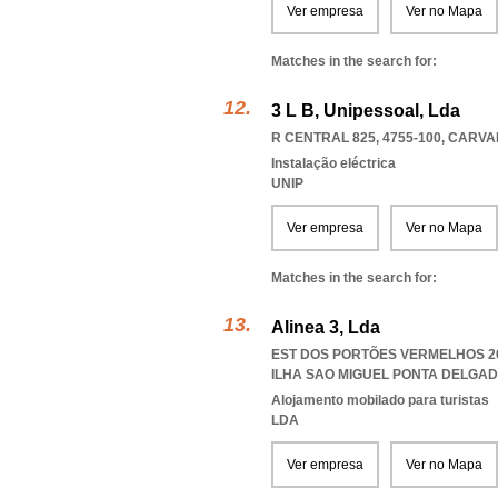
Ver empresa
Ver no Mapa
Matches in the search for:
3 L B, Unipessoal, Lda
R CENTRAL 825, 4755-100
,
CARVA
Instalação eléctrica
UNIP
Ver empresa
Ver no Mapa
Matches in the search for:
Alinea 3, Lda
EST DOS PORTÕES VERMELHOS 20
ILHA SAO MIGUEL PONTA DELGA
Alojamento mobilado para turistas
LDA
Ver empresa
Ver no Mapa