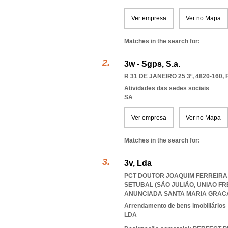
Ver empresa
Ver no Mapa
Matches in the search for:
3w - Sgps, S.a.
R 31 DE JANEIRO 25 3º, 4820-160
,
Atividades das sedes sociais
SA
Ver empresa
Ver no Mapa
Matches in the search for:
3v, Lda
PCT DOUTOR JOAQUIM FERREIRA D
SETUBAL (SÃO JULIÃO
,
UNIAO FR
ANUNCIADA SANTA MARIA GRAC
Arrendamento de bens imobiliários
LDA