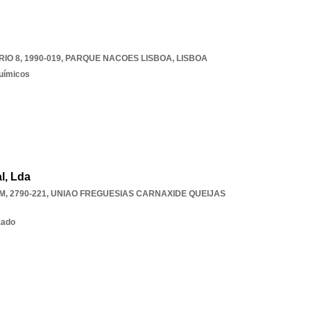
IO 8, 1990-019
,
PARQUE NACOES LISBOA
,
LISBOA
uímicos
l, Lda
M, 2790-221
,
UNIAO FREGUESIAS CARNAXIDE QUEIJAS
zado