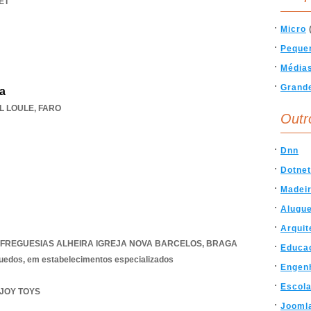
ET
Micro
Peque
Média
Grand
da
L LOULE
,
FARO
Outr
Dnn
Dotne
Madei
Alugu
Arquit
 FREGUESIAS ALHEIRA IGREJA NOVA BARCELOS
,
BRAGA
Educa
quedos, em estabelecimentos especializados
Engen
Escol
NJOY TOYS
Jooml