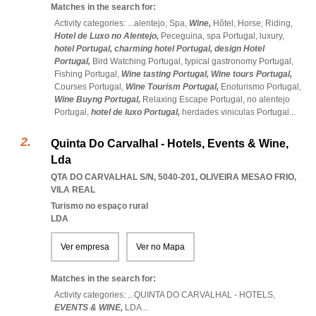
Matches in the search for:
Activity categories: ...
alentejo,
Spa,
Wine,
Hôtel,
Horse,
Riding,
Hotel de Luxo no Alentejo,
Peceguina,
spa Portugal,
luxury,
hotel Portugal,
charming hotel Portugal,
design Hotel
Portugal,
Bird Watching Portugal,
typical gastronomy Portugal,
Fishing Portugal,
Wine tasting Portugal,
Wine tours Portugal,
Courses Portugal,
Wine Tourism Portugal,
Enoturismo Portugal,
Wine Buyng Portugal,
Relaxing Escape Portugal,
no alentejo
Portugal,
hotel de luxo Portugal,
herdades viniculas Portugal
...
Quinta Do Carvalhal - Hotels, Events & Wine,
Lda
QTA DO CARVALHAL S/N, 5040-201
,
OLIVEIRA MESAO FRIO
,
VILA REAL
Turismo no espaço rural
LDA
Ver empresa
Ver no Mapa
Matches in the search for:
Activity categories: ...
QUINTA DO CARVALHAL - HOTELS,
EVENTS & WINE,
LDA
...