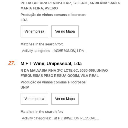
PC DA GUERRA PENINSULAR, 3700-491
,
ARRIFANA SANTA
MARIA FEIRA
,
AVEIRO
Produção de vinhos comuns e licorosos
LDA
Ver empresa
Ver no Mapa
Matches in the search for:
Activity categories: ...
WINE VISION,
LDA
...
M F T Wine, Unipessoal, Lda
R DA MALVASIA FINA 3ºC LOTE 6C, 5050-066
,
UNIAO
FREGUESIAS PESO REGUA GODIM
,
VILA REAL
Produção de vinhos comuns e licorosos
UNIP
Ver empresa
Ver no Mapa
Matches in the search for:
Activity categories: ...
M F T WINE,
UNIPESSOAL
...