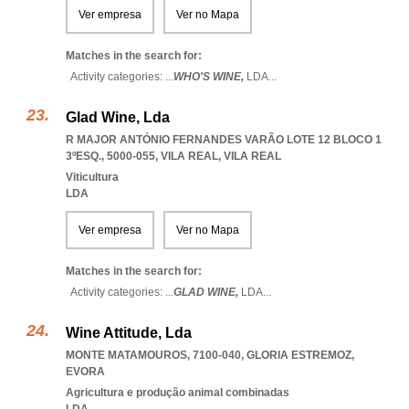
Ver empresa
Ver no Mapa
Matches in the search for:
Activity categories: ...
WHO'S WINE,
LDA
...
Glad Wine, Lda
R MAJOR ANTÓNIO FERNANDES VARÃO LOTE 12 BLOCO 1
3ºESQ., 5000-055
,
VILA REAL
,
VILA REAL
Viticultura
LDA
Ver empresa
Ver no Mapa
Matches in the search for:
Activity categories: ...
GLAD WINE,
LDA
...
Wine Attitude, Lda
MONTE MATAMOUROS, 7100-040
,
GLORIA ESTREMOZ
,
EVORA
Agricultura e produção animal combinadas