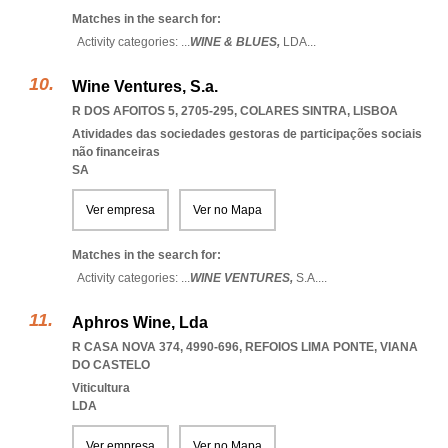
Matches in the search for:
Activity categories: ...
WINE & BLUES,
LDA
...
Wine Ventures, S.a.
R DOS AFOITOS 5, 2705-295
,
COLARES SINTRA
,
LISBOA
Atividades das sociedades gestoras de participações sociais
não financeiras
SA
Ver empresa
Ver no Mapa
Matches in the search for:
Activity categories: ...
WINE VENTURES,
S.A.
...
Aphros Wine, Lda
R CASA NOVA 374, 4990-696
,
REFOIOS LIMA PONTE
,
VIANA
DO CASTELO
Viticultura
LDA
Ver empresa
Ver no Mapa