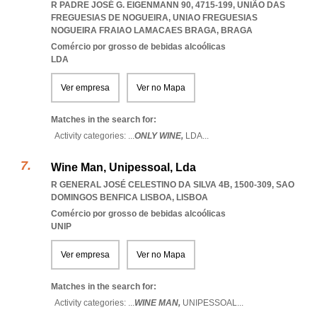
R PADRE JOSÉ G. EIGENMANN 90, 4715-199, UNIÃO DAS
FREGUESIAS DE NOGUEIRA
,
UNIAO FREGUESIAS
NOGUEIRA FRAIAO LAMACAES BRAGA
,
BRAGA
Comércio por grosso de bebidas alcoólicas
LDA
Ver empresa
Ver no Mapa
Matches in the search for:
Activity categories: ...
ONLY WINE,
LDA
...
Wine Man, Unipessoal, Lda
R GENERAL JOSÉ CELESTINO DA SILVA 4B, 1500-309
,
SAO
DOMINGOS BENFICA LISBOA
,
LISBOA
Comércio por grosso de bebidas alcoólicas
UNIP
Ver empresa
Ver no Mapa
Matches in the search for:
Activity categories: ...
WINE MAN,
UNIPESSOAL
...