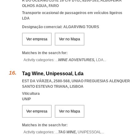
R DO OCEANO LOTE 16 C/V DTO., 8200-163
,
ALBUFEIRA
OLHOS AGUA
,
FARO
Transporte ocasional de passageiros em veículos ligeiros
LDA
Designação comercial: ALGARVING TOURS
Ver empresa
Ver no Mapa
Matches in the search for:
Activity categories: ...
WINE ADVENTURES,
LDA
...
Tag Wine, Unipessoal, Lda
EST DA VÁRZEA, 2580-568
,
UNIAO FREGUESIAS ALENQUER
SANTO ESTEVAO TRIANA
,
LISBOA
Viticultura
UNIP
Ver empresa
Ver no Mapa
Matches in the search for:
Activity categories: ...
TAG WINE,
UNIPESSOAL
...