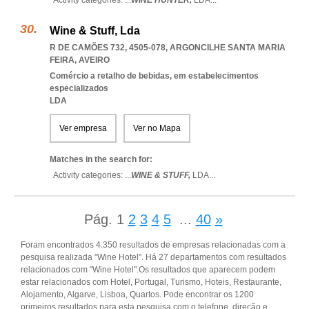
Activity categories: ...
WINE HUNTER,
LDA
...
Wine & Stuff, Lda
R DE CAMÕES 732, 4505-078
,
ARGONCILHE SANTA MARIA
FEIRA
,
AVEIRO
Comércio a retalho de bebidas, em estabelecimentos
especializados
LDA
Ver empresa
Ver no Mapa
Matches in the search for:
Activity categories: ...
WINE & STUFF,
LDA
...
Pág.
1
2
3
4
5
...
40
»
Foram encontrados 4.350 resultados de empresas relacionadas com a
pesquisa realizada "Wine Hotel". Há 27 departamentos com resultados
relacionados com "Wine Hotel".Os resultados que aparecem podem
estar relacionados com Hotel, Portugal, Turismo, Hoteis, Restaurante,
Alojamento, Algarve, Lisboa, Quartos. Pode encontrar os 1200
primeiros resultados para esta pesquisa com o telefone, direção e