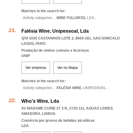
Matches in the search for:
Activity categories: ...
WINE FULLNESS,
LDA
...
Falésia Wine, Unipessoal, Lda
QTA DOS CASTANHOS LOTE 2, 8600-281
,
SAO GONCALO
LAGOS
,
FARO
Produção de vinhos comuns e licorosos
UNIP
Ver empresa
Ver no Mapa
Matches in the search for:
Activity categories: ...
FALÉSIA WINE,
UNIPESSOAL
...
Who's Wine, Lda
AV MADAME CURIE 27 1ºA, 2720-111
,
AGUAS LIVRES
AMADORA
,
LISBOA
Comércio por grosso de bebidas alcoólicas
LDA