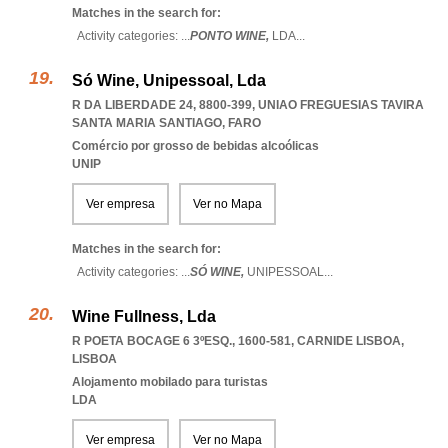
Matches in the search for:
Activity categories: ...
PONTO WINE,
LDA
...
Só Wine, Unipessoal, Lda
R DA LIBERDADE 24, 8800-399
,
UNIAO FREGUESIAS TAVIRA
SANTA MARIA SANTIAGO
,
FARO
Comércio por grosso de bebidas alcoólicas
UNIP
Ver empresa
Ver no Mapa
Matches in the search for:
Activity categories: ...
SÓ WINE,
UNIPESSOAL
...
Wine Fullness, Lda
R POETA BOCAGE 6 3ºESQ., 1600-581
,
CARNIDE LISBOA
,
LISBOA
Alojamento mobilado para turistas
LDA
Ver empresa
Ver no Mapa