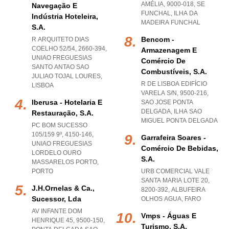
AMÉLIA, 9000-018
,
SE
Navegação E
FUNCHAL
,
ILHA DA
Indústria Hoteleira,
MADEIRA FUNCHAL
S.a.
Bencom -
R ARQUITETO DIAS
COELHO 52/54, 2660-394
,
Armazenagem E
UNIAO FREGUESIAS
Comércio De
SANTO ANTAO SAO
Combustíveis, S.a.
JULIAO TOJAL LOURES
,
R DE LISBOA EDIFÍCIO
LISBOA
VARELA S/N, 9500-216
,
Iberusa - Hotelaria E
SAO JOSE PONTA
DELGADA
,
ILHA SAO
Restauração, S.a.
MIGUEL PONTA DELGADA
PC BOM SUCESSO
105/159 9º, 4150-146
,
Garrafeira Soares -
UNIAO FREGUESIAS
Comércio De Bebidas,
LORDELO OURO
S.a.
MASSARELOS PORTO
,
PORTO
URB COMERCIAL VALE
SANTA MARIA LOTE 20,
J.h.ornelas & Ca.,
8200-392
,
ALBUFEIRA
Sucessor, Lda
OLHOS AGUA
,
FARO
AV INFANTE DOM
Vmps - Águas E
HENRIQUE 45, 9500-150
,
Turismo, S.a.