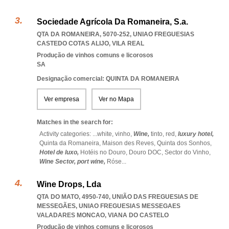
Sociedade Agrícola Da Romaneira, S.a.
QTA DA ROMANEIRA, 5070-252
,
UNIAO FREGUESIAS
CASTEDO COTAS ALIJO
,
VILA REAL
Produção de vinhos comuns e licorosos
SA
Designação comercial: QUINTA DA ROMANEIRA
Ver empresa
Ver no Mapa
Matches in the search for:
Activity categories: ...
white,
vinho,
Wine,
tinto,
red,
luxury hotel,
Quinta da Romaneira,
Maison des Reves,
Quinta dos Sonhos,
Hotel de luxo,
Hotéis no Douro,
Douro DOC,
Sector do Vinho,
Wine Sector,
port wine,
Róse
...
Wine Drops, Lda
QTA DO MATO, 4950-740, UNIÃO DAS FREGUESIAS DE
MESSEGÃES
,
UNIAO FREGUESIAS MESSEGAES
VALADARES MONCAO
,
VIANA DO CASTELO
Produção de vinhos comuns e licorosos