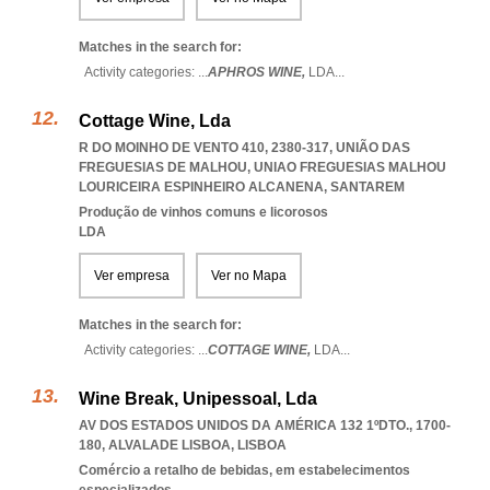
Matches in the search for:
Activity categories: ...
APHROS WINE,
LDA
...
Cottage Wine, Lda
R DO MOINHO DE VENTO 410, 2380-317, UNIÃO DAS
FREGUESIAS DE MALHOU
,
UNIAO FREGUESIAS MALHOU
LOURICEIRA ESPINHEIRO ALCANENA
,
SANTAREM
Produção de vinhos comuns e licorosos
LDA
Ver empresa
Ver no Mapa
Matches in the search for:
Activity categories: ...
COTTAGE WINE,
LDA
...
Wine Break, Unipessoal, Lda
AV DOS ESTADOS UNIDOS DA AMÉRICA 132 1ºDTO., 1700-
180
,
ALVALADE LISBOA
,
LISBOA
Comércio a retalho de bebidas, em estabelecimentos