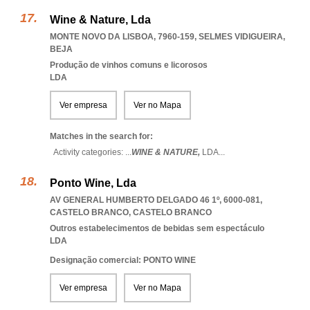
Wine & Nature, Lda
MONTE NOVO DA LISBOA, 7960-159
,
SELMES VIDIGUEIRA
,
BEJA
Produção de vinhos comuns e licorosos
LDA
Ver empresa
Ver no Mapa
Matches in the search for:
Activity categories: ...
WINE & NATURE,
LDA
...
Ponto Wine, Lda
AV GENERAL HUMBERTO DELGADO 46 1º, 6000-081
,
CASTELO BRANCO
,
CASTELO BRANCO
Outros estabelecimentos de bebidas sem espectáculo
LDA
Designação comercial: PONTO WINE
Ver empresa
Ver no Mapa