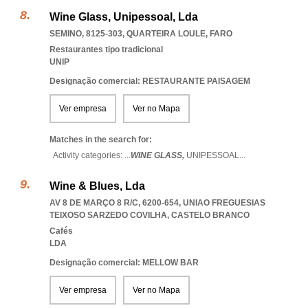
Wine Glass, Unipessoal, Lda
SEMINO, 8125-303
,
QUARTEIRA LOULE
,
FARO
Restaurantes tipo tradicional
UNIP
Designação comercial: RESTAURANTE PAISAGEM
Ver empresa
Ver no Mapa
Matches in the search for:
Activity categories: ...
WINE GLASS,
UNIPESSOAL
...
Wine & Blues, Lda
AV 8 DE MARÇO 8 R/C, 6200-654
,
UNIAO FREGUESIAS
TEIXOSO SARZEDO COVILHA
,
CASTELO BRANCO
Cafés
LDA
Designação comercial: MELLOW BAR
Ver empresa
Ver no Mapa