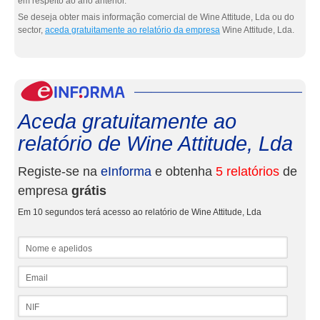
em respeito ao ano anterior.
Se deseja obter mais informação comercial de Wine Attitude, Lda ou do
sector,
aceda gratuitamente ao relatório da empresa
Wine Attitude, Lda.
eInf
Aceda gratuitamente ao
relatório de Wine Attitude, Lda
Registe-se na
eInforma
e obtenha
5 relatórios
de
empresa
grátis
Em 10 segundos terá acesso ao relatório de Wine Attitude, Lda
Nome e apelidos
Email
NIF