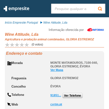
Pesquisar:
Início Empresite Portugal
Wine Attitude, Lda
Informação oferecida por
Wine Attitude, Lda
Agricultura e produção animal combinadas, GLORIA ESTREMOZ
(
0
votos)
Endereço e contato
Morada
MONTE MATAMOUROS, 7100-040
,
GLORIA ESTREMOZ
,
ÉVORA
Ver Mapa
Freguesia
GLORIA ESTREMOZ
Concelho
ÉVORA
Telefone
91851...
Ver Telefone
Web
cvrtm.pt